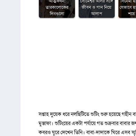
আত্মকথন:
সোমেশ্বর অলির সঙ্গে
সিনেমা হ
তারকালোকের
জীবন ও গান নিয়ে
যেভাবে হ
দিনগুলো
আলাপ
শয়ে
সপ্তাহ দুয়েক ধরে নলছিটিতে শুটিং শুরু হয়েছে গহীন বা
মুস্তাফা। শুটিংয়ের একটা পর্যায়ে গত শুক্রবার বাবার
কবরও ঘুরে দেখেন তিনি। বাবা-দাদাকে ঘিরে এসব স্মৃত