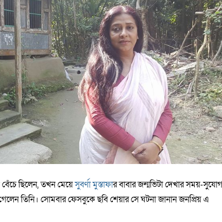
বেঁচে ছিলেন, তখন মেয়ে
সুবর্ণা মুস্তাফা
র বাবার জন্মভিটা দেখার সময়-সুযো
ে গেলেন তিনি। সোমবার ফেসবুকে ছবি শেয়ার সে ঘটনা জানান জনপ্রিয় এ