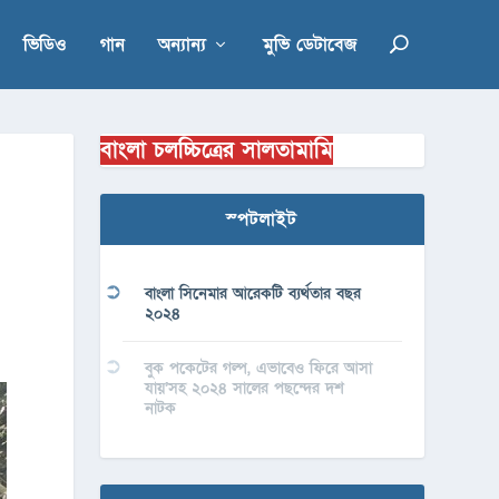
ভিডিও
গান
অন্যান্য
মুভি ডেটাবেজ
বাংলা চলচ্চিত্রের সালতামামি
স্পটলাইট
বাংলা সিনেমার আরেকটি ব্যর্থতার বছর
২০২৪
বুক পকেটের গল্প, এভাবেও ফিরে আসা
যায়’সহ ২০২৪ সালের পছন্দের দশ
নাটক