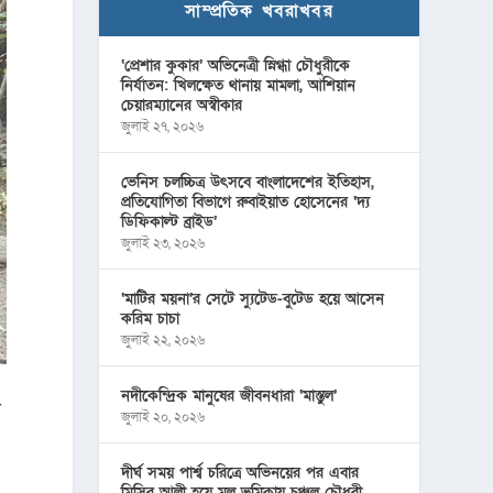
সাম্প্রতিক খবরাখবর
‘প্রেশার কুকার’ অভিনেত্রী স্নিগ্ধা চৌধুরীকে
নির্যাতন: খিলক্ষেত থানায় মামলা, আশিয়ান
চেয়ারম্যানের অস্বীকার
জুলাই ২৭, ২০২৬
ভেনিস চলচ্চিত্র উৎসবে বাংলাদেশের ইতিহাস,
প্রতিযোগিতা বিভাগে রুবাইয়াত হোসেনের ‘দ্য
ডিফিকাল্ট ব্রাইড’
জুলাই ২৩, ২০২৬
‘মাটির ময়না’র সেটে স্যুটেড-বুটেড হয়ে আসেন
করিম চাচা
জুলাই ২২, ২০২৬
নদীকেন্দ্রিক মানুষের জীবনধারা ‘মাস্তুল’
গ
জুলাই ২০, ২০২৬
দীর্ঘ সময় পার্শ্ব চরিত্রে অভিনয়ের পর এবার
মিসির আলী হয়ে মূল ভূমিকায় চঞ্চল চৌধুরী