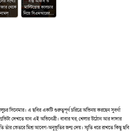
লের সংখ্যা
বক্স অফিস ও
াজার থেকে
মাল্টিপ্লেক্স কালচার
 নামল
নিয়ে বিএমআরের…
লুচর সিনেমার। এ ছবির একটি গুরুত্বপূর্ণ চরিত্রে অভিনয় করছেন সুবর্ণা
 জন্মভিটা দেখতে যান এই অভিনেত্রী। বাবার ঘর, খেলার উঠোন আর দাদার
ি তাঁর ভেতরে মিশ্র আবেগ-অনুভূতির জন্ম দেয়। স্মৃতি ধরে রাখতে কিছু ছবি