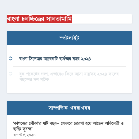
বাংলা চলচ্চিত্রের সালতামামি
স্পটলাইট
বাংলা সিনেমার আরেকটি ব্যর্থতার বছর ২০২৪
বুক পকেটের গল্প, এভাবেও ফিরে আসা যায়’সহ ২০২৪ সালের
পছন্দের দশ নাটক
সাম্প্রতিক খবরাখবর
‘কাগজের নৌকা’র ষাট বছর— যেভাবে প্রেরণা হয়ে আছেন অভিনেত্রী ও
ব্যক্তি সুচন্দা
আগস্ট ৫, ২০২৬