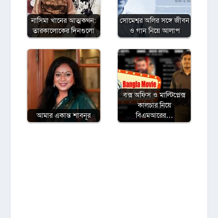
নাসিমা খানের আত্মকথন:
সোমেশ্বর অলির সঙ্গে জীবন
তারকালোকের দিনগুলো
ও গান নিয়ে আলাপ
বক্স অফিস ও মাল্টিপ্লেক্স
কালচার নিয়ে
আমার একান্ত শাবনূর
বিএমআরের…