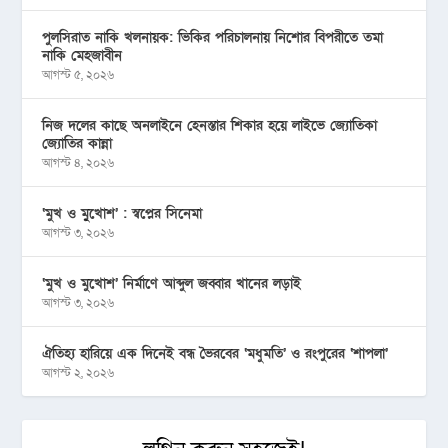
পুলসিরাত নাকি খলনায়ক: ভিকির পরিচালনায় নিশোর বিপরীতে তমা
নাকি মেহজাবীন
আগস্ট ৫, ২০২৬
নিজ দলের কাছে অনলাইনে হেনস্তার শিকার হয়ে লাইভে জ্যোতিকা
জ্যোতির কান্না
আগস্ট ৪, ২০২৬
‘মুখ ও মু্খোশ’ : স্বপ্নের সিনেমা
আগস্ট ৩, ২০২৬
‘মুখ ও মুখোশ’ নির্মাণে আব্দুল জব্বার খানের লড়াই
আগস্ট ৩, ২০২৬
ঐতিহ্য হারিয়ে এক দিনেই বন্ধ ভৈরবের ‘মধুমতি’ ও রংপুরের ‘শাপলা’
আগস্ট ২, ২০২৬