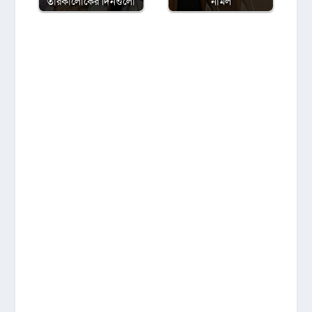
তারকালোকের দিনগুলো
নামল