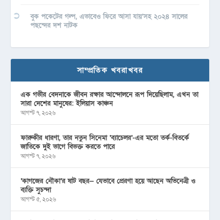
বুক পকেটের গল্প, এভাবেও ফিরে আসা যায়’সহ ২০২৪ সালের
পছন্দের দশ নাটক
সাম্প্রতিক খবরাখবর
এক গভীর বেদনাকে জীবন রক্ষার আন্দোলনে রূপ দিয়েছিলাম, এখন তা
সারা দেশের মানুষের: ইলিয়াস কাঞ্চন
আগস্ট ৭, ২০২৬
ফারুকীর ধারণা, তার নতুন সিনেমা ‘ব্যাচেলর’-এর মতো তর্ক-বিতর্কে
জাতিকে দুই ভাগে বিভক্ত করতে পারে
আগস্ট ৭, ২০২৬
‘কাগজের নৌকা’র ষাট বছর— যেভাবে প্রেরণা হয়ে আছেন অভিনেত্রী ও
ব্যক্তি সুচন্দা
আগস্ট ৫, ২০২৬