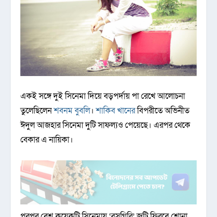
একই সঙ্গে দুই সিনেমা দিয়ে বড়পর্দায় পা রেখে আলোচনা
তুলেছিলেন
শবনম বুবলি
।
শাকিব খানের
বিপরীতে অভিনীত
ঈদুল আজহার সিনেমা দুটি সাফল্যও পেয়েছে। এরপর থেকে
বেকার এ নায়িকা।
পরপর বেশ কয়েকটি সিনেমায় ‘বসগিরি’ জুটি ফিরবে শোনা