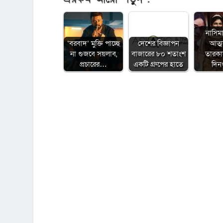
নাসিম
‘বরবাদ’ মুক্তি পাচ্ছে
দেশের বিজ্ঞাপন
আত্
না গুজবে সয়লাব,
বাজারের ৮০ শতাংশ
তারক
প্রচারের…
একটি গ্রুপের হাতে
দিন