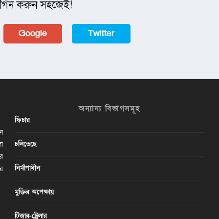
গিন করুন সহজেই!
Google
Twitter
অন্যান্য বিভাগসমূহ
ফিচার
ান
চলিতেছে
লা
ির
নির্মাণাধীন
ের
মুক্তির অপেক্ষায়
টিজার-ট্রেলার