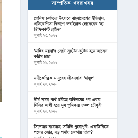
সাম্প্রতিক খবরাখবর
ভেনিস চলচ্চিত্র উৎসবে বাংলাদেশের ইতিহাস,
প্রতিযোগিতা বিভাগে রুবাইয়াত হোসেনের ‘দ্য
ডিফিকাল্ট ব্রাইড’
জুলাই ২৩, ২০২৬
‘মাটির ময়না’র সেটে স্যুটেড-বুটেড হয়ে আসেন
করিম চাচা
জুলাই ২২, ২০২৬
নদীকেন্দ্রিক মানুষের জীবনধারা ‘মাস্তুল’
জুলাই ২০, ২০২৬
দীর্ঘ সময় পার্শ্ব চরিত্রে অভিনয়ের পর এবার
মিসির আলী হয়ে মূল ভূমিকায় চঞ্চল চৌধুরী
জুলাই ২০, ২০২৬
সিনেমায় নামমাত্র, সমিতি পুরোপুরি: এফডিসিতে
পদের জোর, বড় পর্দায় কোথায় তারা?