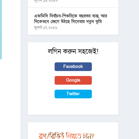
জুলাই ১৯, ২০২৬
এফডিসি নির্বাচন-পিকনিকে বছরভর ব্যস্ত, আর
নিকেতনে জেগে উঠছে সিনেমার নতুন ভূমি
জুলাই ১৭, ২০২৬
লগিন করুন সহজেই!
Facebook
Google
Twitter