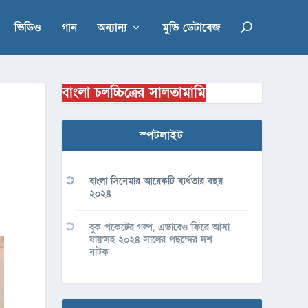
ভিডিও
গান
অন্যান্য
মুভি ডেটাবেজ
বাংলা চলচ্চিত্রের সালতামামি
স্পটলাইট
বাংলা সিনেমার আরেকটি ব্যর্থতার বছর
২০২৪
বুক পকেটের গল্প, এভাবেও ফিরে আসা
যায়’সহ ২০২৪ সালের পছন্দের দশ
নাটক