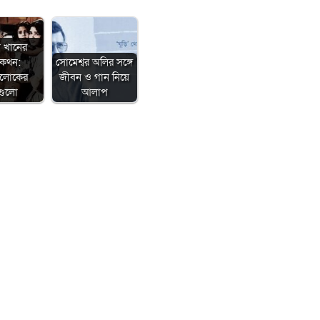
া খানের
মকথন:
সোমেশ্বর অলির সঙ্গে
ালোকের
জীবন ও গান নিয়ে
গুলো
আলাপ