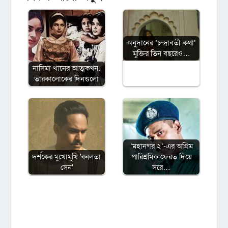
অনুদানের ‘চন্দ্রাবতী কথা’
মুক্তির তিন বছরেও…
নাসিমা খানের আত্মকথন:
তারকালোকের দিনগুলো
‘মহানগর ২’-এর অগ্রিম
দর্শকের মুখোমুখি 'বনলতা
পারিশ্রমিক ফেরত দিয়ে
সেন'
সরে…