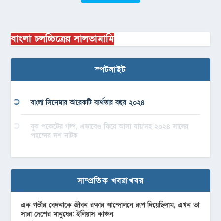
বাংলা চলচ্চিত্রের সালতামামি
স্পটলাইট
বাংলা সিনেমার আরেকটি ব্যর্থতার বছর ২০২৪
বুক পকেটের গল্প, এভাবেও ফিরে আসা যায়’সহ ২০২৪ সালের
পছন্দের দশ নাটক
সাম্প্রতিক খবরাখবর
এক গভীর বেদনাকে জীবন রক্ষার আন্দোলনে রূপ দিয়েছিলাম, এখন তা
সারা দেশের মানুষের: ইলিয়াস কাঞ্চন