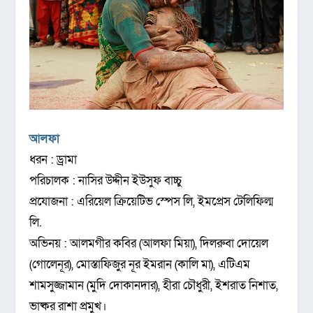
আলফা
ধরন : ড্রামা
পরিচালক : নাসির উদ্দীন ইউসুফ বাচ্চু
প্রযোজনা : এরিয়েল ক্রিয়েটিভ স্পেস লি, ইমপ্রেস টেলিফিল্ম
লি.
অভিনয় : আলমগীর কবির (আলফা মিয়া), দিলরুবা দোয়েল
(গোলেনূর), মোস্তাফিজুর নূর ইমরান (কালি মা), এটিএম
শামসুজ্জামান (মুদি দোকানদার), হীরা চৌধুরী, ইশরাত নিশাত,
ভাষ্কর রাশা প্রমুখ।