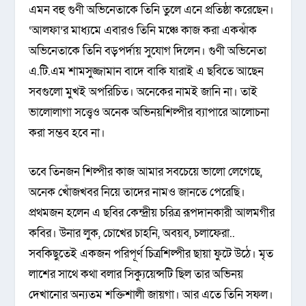
এমন বহু গুণী অভিনেতাকে তিনি তুলে এনে প্রতিষ্ঠা করেছেন।
‘আলফা’র মাধ্যমে এবারও তিনি মঞ্চে কাজ করা একঝাঁক
অভিনেতাকে তিনি বড়পর্দায় সুযোগ দিলেন। গুণী অভিনেতা
এ.টি.এম শামসুজ্জামান বাদে বাকি যারাই এ ছবিতে আছেন
সবগুলো মুখই অপরিচিত। অনেকের নামই জানি না। তাই
ভালোলাগা সত্ত্বেও অনেক অভিনয়শিল্পীর ব্যাপারে আলোচনা
করা সম্ভব হবে না।
তবে তিনজন শিল্পীর কাজ আমার সবচেয়ে ভালো লেগেছে,
অনেক খোঁজখবর নিয়ে তাদের নামও জানতে পেরেছি।
প্রথমজন হলেন এ ছবির কেন্দ্রীয় চরিত্র রূপদানকারী আলমগীর
কবির। উনার লুক, চোখের চাহনি, অবয়ব, চলাফেরা..
সবকিছুতেই একজন পরিপূর্ণ চিত্রশিল্পীর ছায়া ফুটে উঠে। মৃত
লাশের সাথে কথা বলার সিক্যুয়েন্সটি ছিল তার অভিনয়
দেখানোর অন্যতম শক্তিশালী জায়গা। আর এতে তিনি সফল।