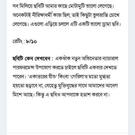
সব মিলিয়ে ছবিটি আমার কাছে মোটামুটি ভালো লেগেছে।
অনেকটাই নীরিক্ষাধর্মী কাজ ছিল, তাই কিছুটা ভুলভ্রান্তি চোখে
লেগেছে। এগুলো এড়িয়ে চললে এটি এক‌টি ভালো ড্রামা ছবি।
রেটিং :
৮/১০
ছবিটি কেন দেখবেন :
একঝাঁক নতুন অভিনেতার ন্যাচারাল
পারফরমেন্স উপভোগ করতে চাইলে ছবিটি একবার দেখতে
পারেন। ‘একাত্তরের যীশু’ কিংবা ‘গেরিলা’র মতো মুগ্ধতা
হয়তো ছড়াবে না, যেহেতু মুক্তিযুদ্ধের সাথে আমাদের আবেগ
মিশে আছে। কিন্তু এ ছবিও আপনাকে হতাশ করবে না।