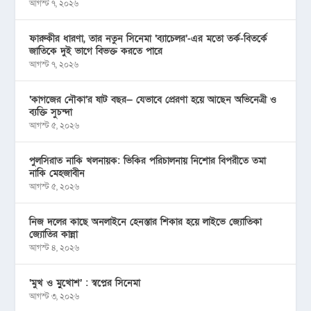
আগস্ট ৭, ২০২৬
ফারুকীর ধারণা, তার নতুন সিনেমা ‘ব্যাচেলর’-এর মতো তর্ক-বিতর্কে
জাতিকে দুই ভাগে বিভক্ত করতে পারে
আগস্ট ৭, ২০২৬
‘কাগজের নৌকা’র ষাট বছর— যেভাবে প্রেরণা হয়ে আছেন অভিনেত্রী ও
ব্যক্তি সুচন্দা
আগস্ট ৫, ২০২৬
পুলসিরাত নাকি খলনায়ক: ভিকির পরিচালনায় নিশোর বিপরীতে তমা
নাকি মেহজাবীন
আগস্ট ৫, ২০২৬
নিজ দলের কাছে অনলাইনে হেনস্তার শিকার হয়ে লাইভে জ্যোতিকা
জ্যোতির কান্না
আগস্ট ৪, ২০২৬
‘মুখ ও মু্খোশ’ : স্বপ্নের সিনেমা
আগস্ট ৩, ২০২৬