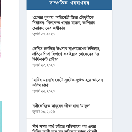
সাম্প্রতিক খবরাখবর
‘প্রেশার কুকার’ অভিনেত্রী স্নিগ্ধা চৌধুরীকে
নির্যাতন: খিলক্ষেত থানায় মামলা, আশিয়ান
চেয়ারম্যানের অস্বীকার
জুলাই ২৭, ২০২৬
ভেনিস চলচ্চিত্র উৎসবে বাংলাদেশের ইতিহাস,
প্রতিযোগিতা বিভাগে রুবাইয়াত হোসেনের ‘দ্য
ডিফিকাল্ট ব্রাইড’
জুলাই ২৩, ২০২৬
‘মাটির ময়না’র সেটে স্যুটেড-বুটেড হয়ে আসেন
করিম চাচা
জুলাই ২২, ২০২৬
নদীকেন্দ্রিক মানুষের জীবনধারা ‘মাস্তুল’
জুলাই ২০, ২০২৬
দীর্ঘ সময় পার্শ্ব চরিত্রে অভিনয়ের পর এবার
মিসির আলী হয়ে মূল ভূমিকায় চঞ্চল চৌধুরী