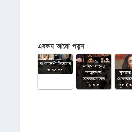
এরকম আরো পড়ুন :
বাংলাদেশী সিনেমায়
নাসিমা খানের
ভারত প্রশ্ন
আত্মকথন:
নুসরাত 
তারকালোকের
গ্রেফতারে
দিনগুলো
জুলাই-