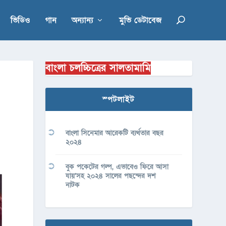
ভিডিও
গান
অন্যান্য
মুভি ডেটাবেজ
বাংলা চলচ্চিত্রের সালতামামি
স্পটলাইট
বাংলা সিনেমার আরেকটি ব্যর্থতার বছর
২০২৪
বুক পকেটের গল্প, এভাবেও ফিরে আসা
যায়’সহ ২০২৪ সালের পছন্দের দশ
নাটক