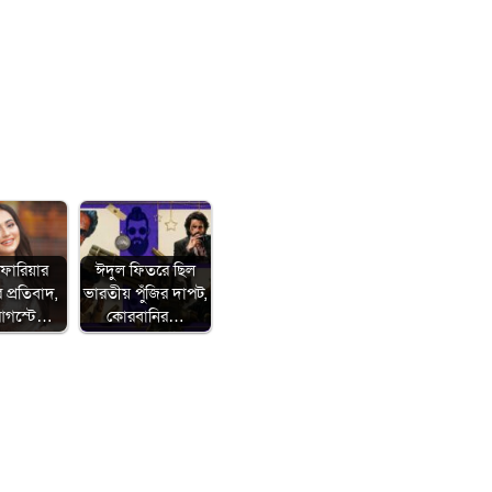
ফারিয়ার
ঈদুল ফিতরে ছিল
 প্রতিবাদ,
ভারতীয় পুঁজির দাপট,
আগস্টে…
কোরবানির…