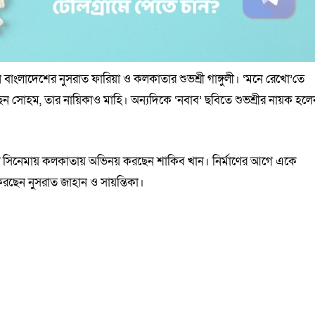
াংলাদেশের নুসরাত ফারিয়া ও কলকাতার শুভশ্রী গাঙ্গুলী। ‘মনে রেখো’তে
 সোহম, তার নায়িকাও মাহি। অন্যদিকে ‘নবাব’ ছবিতে শুভশ্রীর নায়ক হলে
একটি সিনেমায় কলকাতায় অভিনয় করছেন শাকিব খান। নির্মাণের আগে একে
ছেন নুসরাত জাহান ও সায়ন্তিকা।