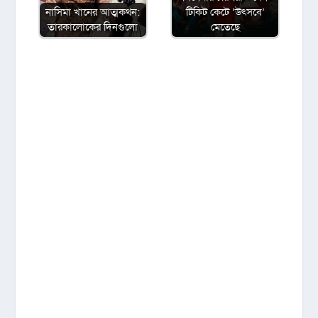
নাসিমা খানের আত্মকথন:
টিকিট কেটে ‘উৎসবে’
তারকালোকের দিনগুলো
মেতেছে