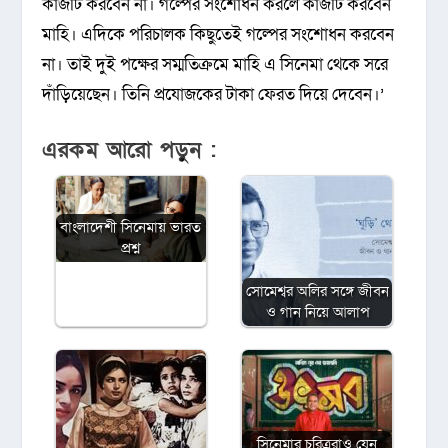
কাজটি করবেন না। গল্পের সংশোধন করলে কাজটি করবেন
মাহি। এদিকে পরিচালক কিছুতেই গল্পের সংশোধন করবেন
না। তাই দুই পক্ষের সম্মতিক্রমে মাহি এ সিনেমা থেকে সরে
দাঁড়িয়েছেন। তিনি প্রযোজকের টাকা ফেরত দিয়ে দেবেন।’
এরকম আরো পড়ুন :
বাংলাদেশী সিনেমায় ভারত
প্রশ্ন
সোমেশ্বর অলির সঙ্গে জীবন
ও গান নিয়ে আলাপ
সিনেমার চরিত্ররাও যেন