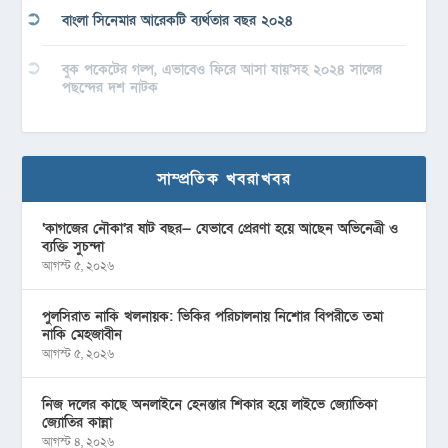
বাংলা সিনেমার আরেকটি ব্যর্থতার বছর ২০২৪
বুক পকেটের গল্প, এভাবেও ফিরে আসা যায়’সহ ২০২৪ সালের
পছন্দের দশ নাটক
সাম্প্রতিক খবরাখবর
‘কাগজের নৌকা’র ষাট বছর— যেভাবে প্রেরণা হয়ে আছেন অভিনেত্রী ও
ব্যক্তি সুচন্দা
আগস্ট ৫, ২০২৬
পুলসিরাত নাকি খলনায়ক: ভিকির পরিচালনায় নিশোর বিপরীতে তমা
নাকি মেহজাবীন
আগস্ট ৫, ২০২৬
নিজ দলের কাছে অনলাইনে হেনস্তার শিকার হয়ে লাইভে জ্যোতিকা
জ্যোতির কান্না
আগস্ট ৪, ২০২৬