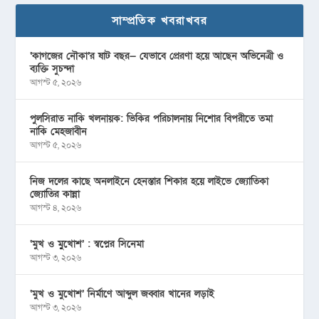
সাম্প্রতিক খবরাখবর
‘কাগজের নৌকা’র ষাট বছর— যেভাবে প্রেরণা হয়ে আছেন অভিনেত্রী ও
ব্যক্তি সুচন্দা
আগস্ট ৫, ২০২৬
পুলসিরাত নাকি খলনায়ক: ভিকির পরিচালনায় নিশোর বিপরীতে তমা
নাকি মেহজাবীন
আগস্ট ৫, ২০২৬
নিজ দলের কাছে অনলাইনে হেনস্তার শিকার হয়ে লাইভে জ্যোতিকা
জ্যোতির কান্না
আগস্ট ৪, ২০২৬
‘মুখ ও মু্খোশ’ : স্বপ্নের সিনেমা
আগস্ট ৩, ২০২৬
‘মুখ ও মুখোশ’ নির্মাণে আব্দুল জব্বার খানের লড়াই
আগস্ট ৩, ২০২৬