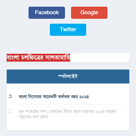
Facebook
Google
Twitter
বাংলা চলচ্চিত্রের সালতামামি
স্পটলাইট
বাংলা সিনেমার আরেকটি ব্যর্থতার বছর ২০২৪
বুক পকেটের গল্প, এভাবেও ফিরে আসা যায়’সহ ২০২৪ সালের
পছন্দের দশ নাটক