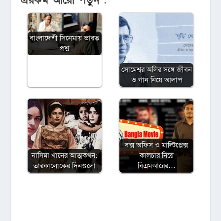
এরকম আরো পড়ুন :
বাংলাদেশী সিনেমায় ভারত
প্রশ্ন
সোমেশ্বর অলির সঙ্গে জীবন
ও গান নিয়ে আলাপ
বক্স অফিস ও মাল্টিপ্লেক্স
নাসিমা খানের আত্মকথন:
কালচার নিয়ে
তারকালোকের দিনগুলো
বিএমআরের…