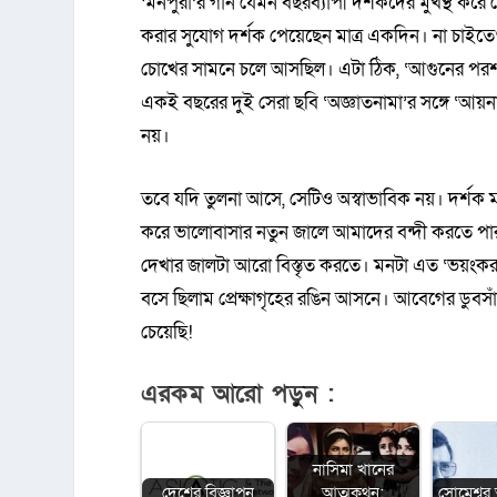
‘মনপুরা’র গান যেমন বছরব্যাপী দর্শকদের মুখস্থ করে প্র
করার সুযোগ দর্শক পেয়েছেন মাত্র একদিন। না চাইতেও স
চোখের সামনে চলে আসছিল। এটা ঠিক, ‘আগুনের পরশমনি’
একই বছরের দুই সেরা ছবি ‘অজ্ঞাতনামা’র সঙ্গে ‘আয়না
নয়।
তবে যদি তুলনা আসে, সেটিও অস্বাভাবিক নয়। দর্শক মনে 
করে ভালোবাসার নতুন জালে আমাদের বন্দী করতে পারবে? 
দেখার জালটা আরো বিস্তৃত করতে। মনটা এত ‘ভয়ংকর’ ভ
বসে ছিলাম প্রেক্ষাগৃহের রঙিন আসনে। আবেগের ডুবসা
চেয়েছি!
এরকম আরো পড়ুন :
নাসিমা খানের
দেশের বিজ্ঞাপন
আত্মকথন:
সোমেশ্বর 