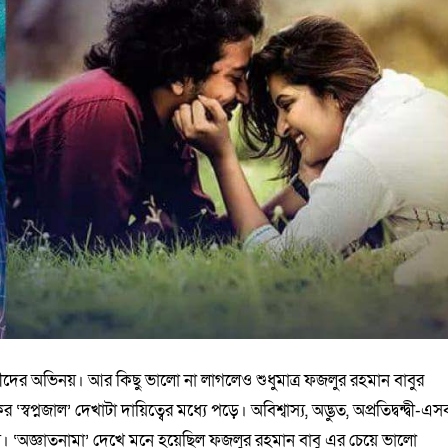
ল্পীদের অভিনয়। আর কিছু ভালো না লাগলেও শুধুমাত্র ফজলুর রহমান বাবুর
স্বপ্নজাল’ দেখাটা দায়িত্বের মধ্যে পড়ে। অবিশ্বাস্য, অদ্ভুত, অপ্রতিদ্বন্দ্বী-এস
। ‘অজ্ঞাতনামা’ দেখে মনে হয়েছিল ফজলুর রহমান বাবু এর চেয়ে ভালো