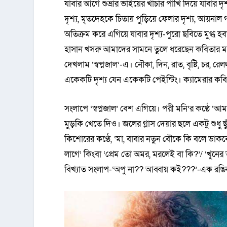
যাবার আগে শুভ্রার ভাইয়ের খাঁচার পাখি দিয়ে যাবার দ
দৃশ্য, মৃতদেহকে চিতায় পুড়িয়ে ফেলার দৃশ্য, আয়নাল গ
অতিক্রম করে এগিয়ে যাবার দৃশ্য-পুরো ছবিতে মুগ্ধ হবা
হাসান খসরু আমাদের সামনে তুলে ধরেছেন কবিতার ম
দেখলাম ‘স্বপ্নজাল’-এ। নৌকা, দিন, রাত, বৃষ্টি, চর, 
একেকটি দৃশ্য যেন একেকটি পেইন্টিং। ক্যামেরার ক
সংলাপে ‘স্বপ্নজাল’ বেশ এগিয়ে। পরী মনি’র কণ্ঠে 
মুড়কি খেতে দিও। জলের গ্লাস দেয়ার ছলে একটু শুধু ছ
কিশোরের কণ্ঠে, ‘মা, বাবার নতুন বৌকে কি বলে ডাকবো?
লাগে’ কিংবা ‘প্রেম তো অমর, মরলেই বা কি?’/ ‘খুন
বিখ্যাত সংলাপ-‘অপু না?? আব্বায় কই???’-এক রঙি