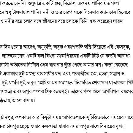
মাণ করতে চাননি। শুধুমাত্র একটি স্বচ্ছ, নিটোল, একদম পানির মত গল্প
 শুধু টালমাটাল পানি। নদী ও তার চারপাশকে সিনেমার ক্যানভাস হিসেবে
েও নদীর বয়ে চলার সঙ্গে জীবনের বয়ে চলাকে তিনি এক করেছেন দারুণ
ের দিনগুলোর আবেগ, অনুভূতি, অবুঝ প্রকাশভঙ্গি স্বস্তি দিয়েছে এই ফেসবুক,
য়ে। ল্যান্ডফোনের একটি কল কিংবা ডাকপিয়নের একটি চিঠি যে কতটা আরাধ্য
নালী অতীতের নিটোল প্রেম বার বার ছুঁয়ে গেছে আমার মন। কড়া নেড়েছে
কার দুই মৎস্য ব্যবসায়ীর দ্বন্দ্ব এবং পরবর্তীতে গুম, হত্যা, সম্মান ও
। মাঝে দুই ধর্মের দুই অবুঝ প্রেমিক মন সমাজের চিরাচরিত শেকলের যাতাকলে পিষ্
 না! শুভ্রা এবং অপুর গল্পও ঠিক তেমনই। তাদের গল্প শুনে, অপরিপক্ক বয়সে
গ্ধতায়, ভালোবাসায়।
লিম চাঁদপুর, কলকাতা আর কিছুটা সময় আগরতলাকে সুচিন্তিতভাবে সময়ের সাথ
মন: চাঁদপুর ছেড়ে শুভ্রার কলকাতা যাবার সময় অপুর সাথে বিদায়ের দৃশ্য,