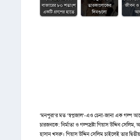
বাজারের ৮০ শতাংশ
তারকালোকের
জীবন ও 
একটি গ্রুপের হাতে
দিনগুলো
আ
‘মনপুরা’র মত ‘স্বপ্নজাল’-এও চেনা-জানা এক গল্প আ
চারজনকে: নির্মাতা ও গল্পস্রষ্টা গিয়াস উদ্দিন সেলিম,
হাসান খসরু। গিয়াস উদ্দিন সেলিম চাইলেই তার দ্বিত