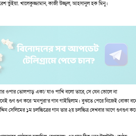
শ ভুঁইয়া. খালেকুজ্জামান, কাজী উজ্জ্বল, আহসানুল হক মিনু।
এপার ওপার তোলপাড় একা/ যাও পাখি বলো তারে, সে যেন ভোলে না
 মনেই গুণ গুণ করে ‘মনপুরা’র গান গাইছিলাম। বুঝতে পেরে নিজেই বোকা বন
্দিন সেলিমের ১ম চলচ্চিত্রের গান তার ২য় চলচ্চিত্র দেখবার আগে গুণগুণ কর