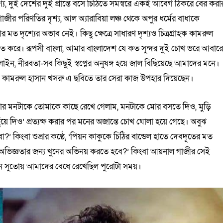
ৃশ্য, দুই দেশের দুই প্রান্তে বসে চিঠিতে সমস্বরে একই আবেগ ঠিকরে বের করা
াজীর পরিণতির দৃশ্য, আল অ্যারাবিয়া লঞ্চ থেকে অপুর ধর্মের বাধাকে
র মত দৃশ্যের অভাব নেই। কিছু ক্ষেত্রে সাধারণ দৃশ্যও চিত্রগ্রাহক কামরুল
ত করে। রূপসী বাংলা, আমার বাংলাদেশ যে কত সুন্দর দুই চোখ ভরে আবার
রেললাইন, নীরবতা-সব কিছুই স্বপ্নের অনুষঙ্গ হয়ে জাল বিছিয়েছে আমাদের মনে।
বি কামরুল হাসান খসরু এ ছবিতে তার সেরা কাজ উপহার দিয়েছেন।
‘আমার মনটাকে তোমাকে কাছে রেখে গেলাম, মনটাকে মোর বসতে দিও, মুড়ি
ুঁয়ে দিও’ প্রত্যক্ষ করার পর মনের অজান্তে চোখ ঘোলা হয়ে গেছে। অবুঝ
’ কিংবা শুভ্রার কণ্ঠে, ‘পিয়ন কাকুকে চিঠির বান্ডেল হাতে দেবদূতের মত
ের অভিজ্ঞতার জন্য খুনের অভিনয় করতে হবে?’ কিংবা আয়নাল গাজীর সেই
ন সুতোয় আমাদের বেধে রেখেছিল পুরোটা সময়।