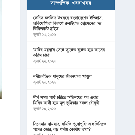
সাম্প্রতিক খবরাখবর
ভেনিস চলচ্চিত্র উৎসবে বাংলাদেশের ইতিহাস,
প্রতিযোগিতা বিভাগে রুবাইয়াত হোসেনের ‘দ্য
ডিফিকাল্ট ব্রাইড’
জুলাই ২৩, ২০২৬
‘মাটির ময়না’র সেটে স্যুটেড-বুটেড হয়ে আসেন
করিম চাচা
জুলাই ২২, ২০২৬
নদীকেন্দ্রিক মানুষের জীবনধারা ‘মাস্তুল’
জুলাই ২০, ২০২৬
দীর্ঘ সময় পার্শ্ব চরিত্রে অভিনয়ের পর এবার
মিসির আলী হয়ে মূল ভূমিকায় চঞ্চল চৌধুরী
জুলাই ২০, ২০২৬
সিনেমায় নামমাত্র, সমিতি পুরোপুরি: এফডিসিতে
পদের জোর, বড় পর্দায় কোথায় তারা?