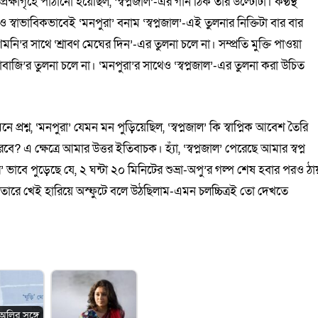
েক্ষাগৃহে পাঠানো হয়েছিল, ‘স্বপ্নজাল’-এর গান ঠিক তার উল্টোটা। কণ্ঠস্থ
্বাভাবিকভাবেই ‘মনপুরা’ বনাম ‘স্বপ্নজাল’-এই তুলনার নিক্তিটা বার বার
র সাথে ‘শ্রাবণ মেঘের দিন’-এর তুলনা চলে না। সম্প্রতি মুক্তি পাওয়া
বাজি’র তুলনা চলে না। ‘মনপুরা’র সাথেও ‘স্বপ্নজাল’-এর তুলনা করা উচিত
প্রশ্ন, ‘মনপুরা’ যেমন মন পুড়িয়েছিল, ‘স্বপ্নজাল’ কি স্বাপ্নিক আবেশ তৈরি
এ ক্ষেত্রে আমার উত্তর ইতিবাচক। হ্যাঁ, ‘স্বপ্নজাল’ পেরেছে আমার স্বপ্ন
াবে পুড়েছে যে, ২ ঘন্টা ২০ মিনিটের শুভ্রা-অপু’র গল্প শেষ হবার পরও ঠা
ঁতারে খেই হারিয়ে অস্ফুটে বলে উঠছিলাম-এমন চলচ্চিত্রই তো দেখতে
অলির সঙ্গে