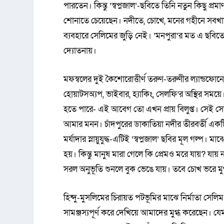
পারতেন। কিন্তু ‘স্বপ্নজাল’-ছবিতে তিনি নতুন কিছু প্র
শোনাতে চেয়েছেন। নদীতে, চোখে, মনের গহীনে সবখানে
ব্যবহারে সেলিমের জুড়ি নেই। ‘মনপুরা’র মত এ ছবিত
দ্যোতনায়।
মফস্বলের দুই কৈশোরোত্তীর্ণ তরুণ-তরুণীর ল্যান্ডফোন
হোয়াটসঅ্যপ, ভাইবার, হ্যাকিং, সেলফি’র অস্থির সম
হতে পারে- এই আবেগ তো এখন প্রায় বিলুপ্ত। সেই সো
আমার মনন। চাঁদপুরের ডাকাতিয়া নদীর তীরবর্তী একটি এলা
মর্যাদার স্নায়ুযুদ্ধ-এটিই ‘স্বপ্নজাল’ ছবির মূল গল্প
হয়। কিন্তু মানুষ মারা গেলে কি প্রেমও মরে যায়? যায়
সরল অনুভূতি শুনলে বুক ভেঙে যায়। তবে চোখ ভরে মু
হিন্দু-মুসলিমের চিরায়ত পটভূমির মাঝে নির্মাতা সে
সামঞ্জস্যপূর্ণ করে দেখিয়ে আমাদের মুগ্ধ করেছেন। যে