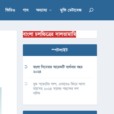
ভিডিও
গান
অন্যান্য
মুভি ডেটাবেজ
বাংলা চলচ্চিত্রের সালতামামি
স্পটলাইট
বাংলা সিনেমার আরেকটি ব্যর্থতার বছর
২০২৪
বুক পকেটের গল্প, এভাবেও ফিরে আসা
যায়’সহ ২০২৪ সালের পছন্দের দশ
নাটক