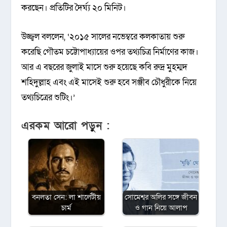
করছেন। প্রতিটির দৈর্ঘ্য ২০ মিনিট।
উজ্জ্বল বললেন, ‘২০১৫ সালের নভেম্বরে কলকাতায় শুরু
করেছি গৌতম চট্টোপাধ্যায়ের ওপর তথ্যচিত্র নির্মাণের কাজ।
আর এ বছরের জুলাই মাসে শুরু হয়েছে কবি রুদ্র মুহম্মদ
শহিদুল্লাহ এবং এই মাসেই শুরু হবে সঞ্জীব চৌধুরীকে নিয়ে
তথ্যচিত্রের শুটিং।’
এরকম আরো পড়ুন :
বনলতা সেন: লা শার্লেটীয়
সোমেশ্বর অলির সঙ্গে জীবন
চার্ম
ও গান নিয়ে আলাপ