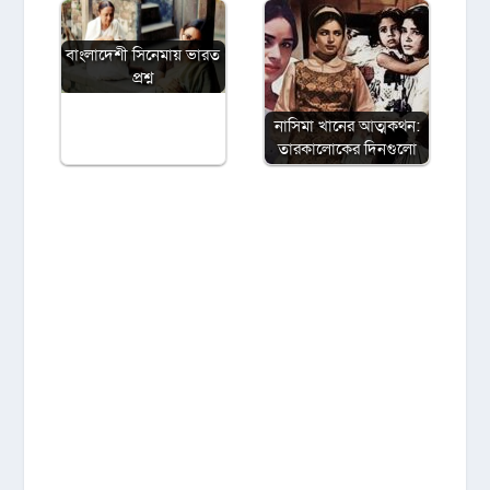
বাংলাদেশী সিনেমায় ভারত
প্রশ্ন
নাসিমা খানের আত্মকথন:
তারকালোকের দিনগুলো