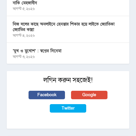
নাকি মেহজাবীন
আগস্ট ৫, ২০২৬
নিজ দলের কাছে অনলাইনে হেনস্তার শিকার হয়ে লাইভে জ্যোতিকা
জ্যোতির কান্না
আগস্ট ৪, ২০২৬
‘মুখ ও মু্খোশ’ : স্বপ্নের সিনেমা
আগস্ট ৩, ২০২৬
লগিন করুন সহজেই!
Facebook
Google
Twitter