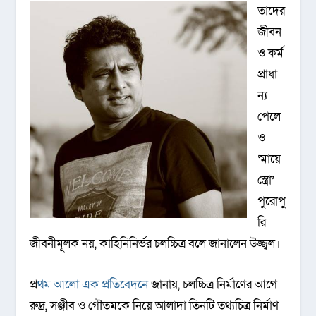
তাদের
জীবন
ও কর্ম
প্রাধা
ন্য
পেলে
ও
‘মায়ে
স্ত্রো’
পুরোপু
রি
জীবনীমূলক নয়, কাহিনিনির্ভর চলচ্চিত্র বলে জানালেন উজ্জ্বল।
প্
রথম আলো এক প্রতিবেদনে
জানায়, চলচ্চিত্র নির্মাণের আগে
রুদ্র, সঞ্জীব ও গৌতমকে নিয়ে আলাদা তিনটি তথ্যচিত্র নির্মাণ