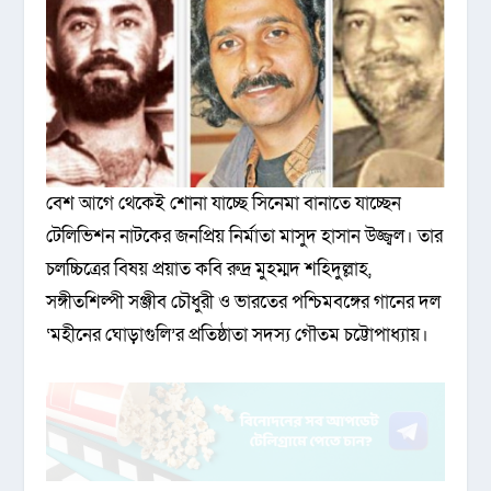
বেশ আগে থেকেই শোনা যাচ্ছে সিনেমা বানাতে যাচ্ছেন
টেলিভিশন নাটকের জনপ্রিয় নির্মাতা মাসুদ হাসান উজ্জ্বল। তার
চলচ্চিত্রের বিষয় প্রয়াত কবি রুদ্র মুহম্মদ শহিদুল্লাহ,
সঙ্গীতশিল্পী সঞ্জীব চৌধুরী ও ভারতের পশ্চিমবঙ্গের গানের দল
‘মহীনের ঘোড়াগুলি’র প্রতিষ্ঠাতা সদস্য গৌতম চট্টোপাধ্যায়।