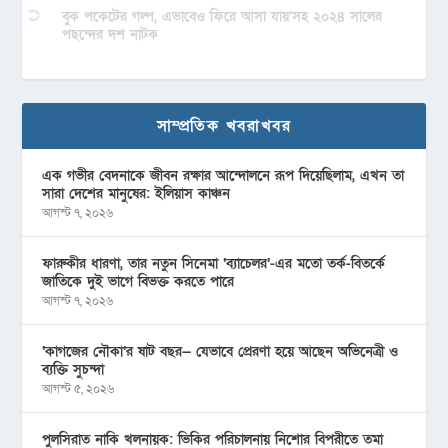
বুক পকেটের গল্প, এভাবেও ফিরে আসা যায়’সহ ২০২৪ সালের
পছন্দের দশ নাটক
সাম্প্রতিক খবরাখবর
এক গভীর বেদনাকে জীবন রক্ষার আন্দোলনে রূপ দিয়েছিলাম, এখন তা
সারা দেশের মানুষের: ইলিয়াস কাঞ্চন
আগস্ট ৭, ২০২৬
ফারুকীর ধারণা, তার নতুন সিনেমা ‘ব্যাচেলর’-এর মতো তর্ক-বিতর্কে
জাতিকে দুই ভাগে বিভক্ত করতে পারে
আগস্ট ৭, ২০২৬
‘কাগজের নৌকা’র ষাট বছর— যেভাবে প্রেরণা হয়ে আছেন অভিনেত্রী ও
ব্যক্তি সুচন্দা
আগস্ট ৫, ২০২৬
পুলসিরাত নাকি খলনায়ক: ভিকির পরিচালনায় নিশোর বিপরীতে তমা