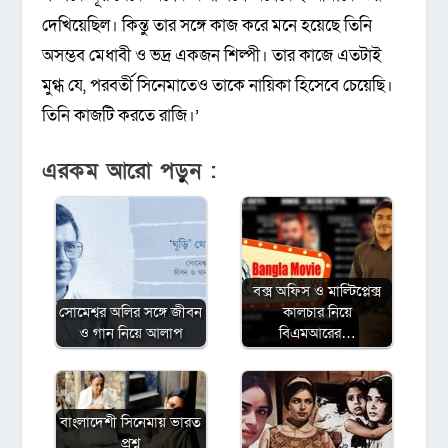
দেখিয়েছিল। কিন্তু তার সঙ্গে কাজ করে মনে হয়েছে তিনি
অসম্ভব মেধাবী ও ভদ্র একজন শিল্পী। তার কাজে এতটাই
মুগ্ধ যে, পরবর্তী সিনেমাতেও তাকে নায়িকা হিসেবে চেয়েছি।
তিনি কাজটি করতে রাজি।’
এরকম আরো পড়ুন :
বক্স অফিস ও মাল্টিপ্লেক্স
সোমেশ্বর অলির সঙ্গে জীবন
কালচার নিয়ে
ও গান নিয়ে আলাপ
বিএমআরের…
বাংলাদেশী সিনেমায় ভারত
প্রশ্ন