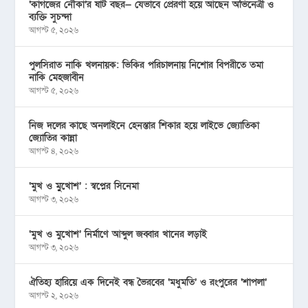
‘কাগজের নৌকা’র ষাট বছর— যেভাবে প্রেরণা হয়ে আছেন অভিনেত্রী ও
ব্যক্তি সুচন্দা
আগস্ট ৫, ২০২৬
পুলসিরাত নাকি খলনায়ক: ভিকির পরিচালনায় নিশোর বিপরীতে তমা
নাকি মেহজাবীন
আগস্ট ৫, ২০২৬
নিজ দলের কাছে অনলাইনে হেনস্তার শিকার হয়ে লাইভে জ্যোতিকা
জ্যোতির কান্না
আগস্ট ৪, ২০২৬
‘মুখ ও মু্খোশ’ : স্বপ্নের সিনেমা
আগস্ট ৩, ২০২৬
‘মুখ ও মুখোশ’ নির্মাণে আব্দুল জব্বার খানের লড়াই
আগস্ট ৩, ২০২৬
ঐতিহ্য হারিয়ে এক দিনেই বন্ধ ভৈরবের ‘মধুমতি’ ও রংপুরের ‘শাপলা’
আগস্ট ২, ২০২৬