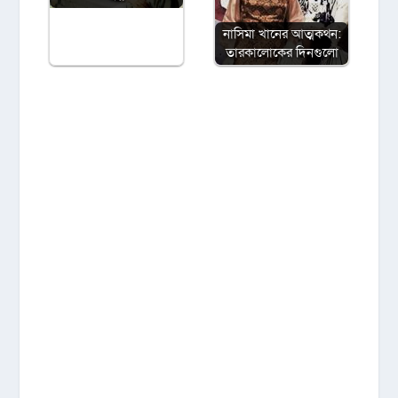
নাসিমা খানের আত্মকথন:
তারকালোকের দিনগুলো