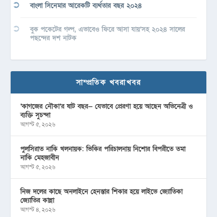
বাংলা সিনেমার আরেকটি ব্যর্থতার বছর ২০২৪
বুক পকেটের গল্প, এভাবেও ফিরে আসা যায়’সহ ২০২৪ সালের
পছন্দের দশ নাটক
সাম্প্রতিক খবরাখবর
‘কাগজের নৌকা’র ষাট বছর— যেভাবে প্রেরণা হয়ে আছেন অভিনেত্রী ও
ব্যক্তি সুচন্দা
আগস্ট ৫, ২০২৬
পুলসিরাত নাকি খলনায়ক: ভিকির পরিচালনায় নিশোর বিপরীতে তমা
নাকি মেহজাবীন
আগস্ট ৫, ২০২৬
নিজ দলের কাছে অনলাইনে হেনস্তার শিকার হয়ে লাইভে জ্যোতিকা
জ্যোতির কান্না
আগস্ট ৪, ২০২৬