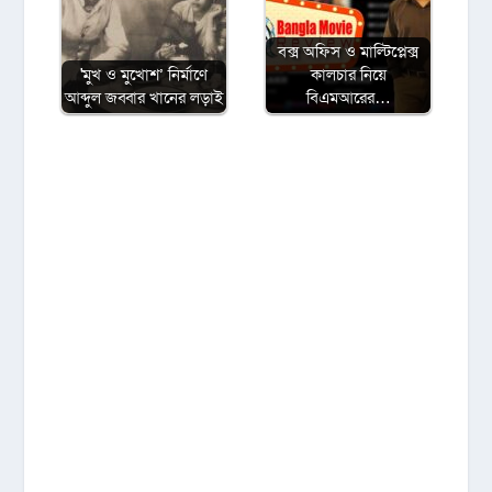
বক্স অফিস ও মাল্টিপ্লেক্স
'মুখ ও মুখোশ’ নির্মাণে
কালচার নিয়ে
আব্দুল জব্বার খানের লড়াই
বিএমআরের…