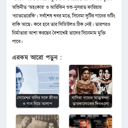
অভিনীত ‘অহংকার’ ও আরিফিন শুভ-নুসরাত ফারিয়ার
‘ধ্যাততেরেকি’। সর্বশেষ খবর মতে, সিনেমা দুটির গানের শুটিং
বাকি আছে। কবে হবে তার সিডিউলও ঠিক নেই। তারপরও
নির্মাতারা আশা করছেন বৈশাখেই তাদের সিনেমাম মুক্তি
পাবে।
এরকম আরো পড়ুন :
সোমেশ্বর অলির সঙ্গে জীবন
নাসিমা খানের আত্মকথন:
ও গান নিয়ে আলাপ
তারকালোকের দিনগুলো