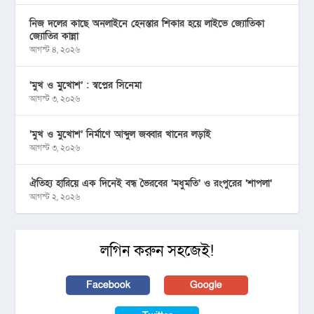
নিজ দলের কাছে অনলাইনে হেনস্তার শিকার হয়ে লাইভে জ্যোতিকা
জ্যোতির কান্না
আগস্ট ৪, ২০২৬
‘মুখ ও মু্খোশ’ : স্বপ্নের সিনেমা
আগস্ট ৩, ২০২৬
‘মুখ ও মুখোশ’ নির্মাণে আব্দুল জব্বার খানের লড়াই
আগস্ট ৩, ২০২৬
ঐতিহ্য হারিয়ে এক দিনেই বন্ধ ভৈরবের ‘মধুমতি’ ও রংপুরের ‘শাপলা’
আগস্ট ২, ২০২৬
লগিন করুন সহজেই!
Facebook
Google