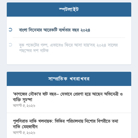
স্পটলাইট
বাংলা সিনেমার আরেকটি ব্যর্থতার বছর ২০২৪
বুক পকেটের গল্প, এভাবেও ফিরে আসা যায়’সহ ২০২৪ সালের
পছন্দের দশ নাটক
সাম্প্রতিক খবরাখবর
‘কাগজের নৌকা’র ষাট বছর— যেভাবে প্রেরণা হয়ে আছেন অভিনেত্রী ও
ব্যক্তি সুচন্দা
আগস্ট ৫, ২০২৬
পুলসিরাত নাকি খলনায়ক: ভিকির পরিচালনায় নিশোর বিপরীতে তমা
নাকি মেহজাবীন
আগস্ট ৫, ২০২৬