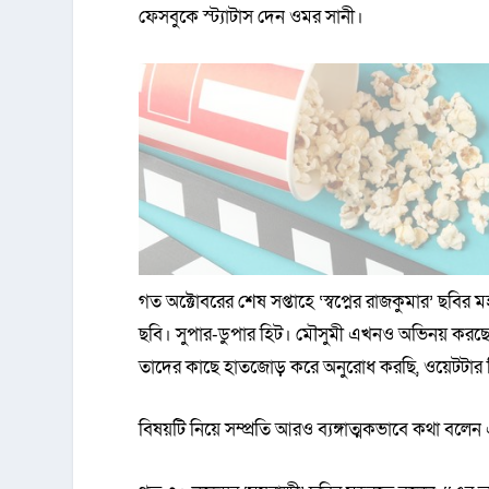
ফেসবুকে স্ট্যাটাস দেন ওমর সানী।
গত অক্টোবরের শেষ সপ্তাহে ‘স্বপ্নের রাজকুমার’ ছব
ছবি। সুপার-ডুপার হিট। মৌসুমী এখনও অভিনয় করছেন
তাদের কাছে হাতজোড় করে অনুরোধ করছি, ওয়েটটার 
বিষয়টি নিয়ে সম্প্রতি আরও ব্যঙ্গাত্মকভাবে কথা বল