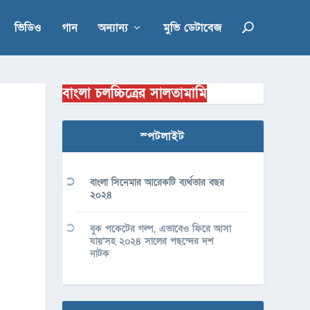
ভিডিও
গান
অন্যান্য
মুভি ডেটাবেজ
বাংলা চলচ্চিত্রের সালতামামি
স্পটলাইট
বাংলা সিনেমার আরেকটি ব্যর্থতার বছর
২০২৪
বুক পকেটের গল্প, এভাবেও ফিরে আসা
যায়’সহ ২০২৪ সালের পছন্দের দশ
নাটক