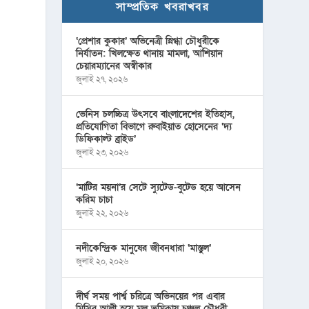
সাম্প্রতিক খবরাখবর
‘প্রেশার কুকার’ অভিনেত্রী স্নিগ্ধা চৌধুরীকে
নির্যাতন: খিলক্ষেত থানায় মামলা, আশিয়ান
চেয়ারম্যানের অস্বীকার
জুলাই ২৭, ২০২৬
ভেনিস চলচ্চিত্র উৎসবে বাংলাদেশের ইতিহাস,
প্রতিযোগিতা বিভাগে রুবাইয়াত হোসেনের ‘দ্য
ডিফিকাল্ট ব্রাইড’
জুলাই ২৩, ২০২৬
‘মাটির ময়না’র সেটে স্যুটেড-বুটেড হয়ে আসেন
করিম চাচা
জুলাই ২২, ২০২৬
নদীকেন্দ্রিক মানুষের জীবনধারা ‘মাস্তুল’
জুলাই ২০, ২০২৬
দীর্ঘ সময় পার্শ্ব চরিত্রে অভিনয়ের পর এবার
মিসির আলী হয়ে মূল ভূমিকায় চঞ্চল চৌধুরী