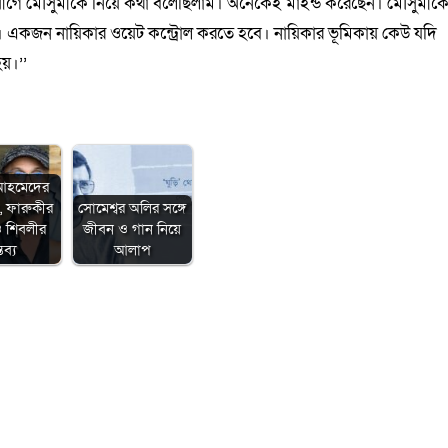
এর আগে মৌসুমীকে নিয়ে কথা বলেছিলাম। অনেকেই মাইন্ড করেছেন। মৌসুমীক
। একজন নায়িকার ওয়েট কন্ট্রোল করতে হবে। নায়িকার ভূমিকায় কেউ যদি
হয়।’’
আহমেদের
 ফারুকীর
সোমেশ্বর অলির সঙ্গে
 শিবলীর
জীবন ও গান নিয়ে
তব্য
আলাপ