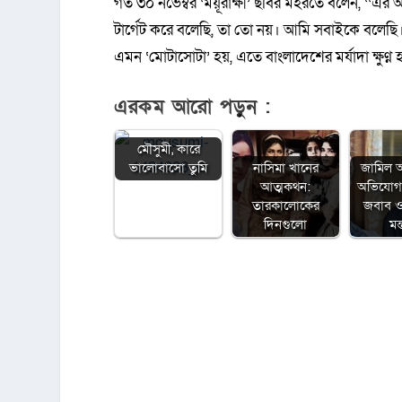
গত ৩০ নভেম্বর ‘ময়ূরাক্ষী’ ছবির মহরতে বলেন, ‘‘
টার্গেট করে বলেছি, তা তো নয়। আমি সবাইকে বলেছি
এমন ‘মোটাসোটা’ হয়, এতে বাংলাদেশের মর্যাদা ক্ষুণ্ণ 
এরকম আরো পড়ুন :
মৌসুমী, কারে
নাসিমা খানের
জামিল 
ভালোবাসো তুমি
আত্মকথন:
অভিযোগ,
তারকালোকের
জবাব ও
দিনগুলো
মন্