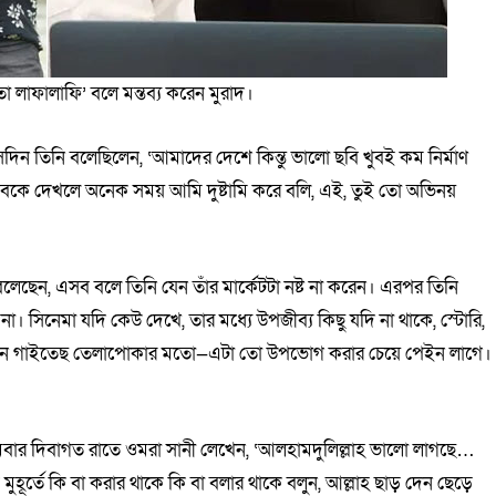
লাফালাফি’ বলে মন্তব্য করেন মুরাদ।
েদিন তিনি বলেছিলেন, ‘আমাদের দেশে কিন্তু ভালো ছবি খুবই কম নির্মাণ
বকে দেখলে অনেক সময় আমি দুষ্টামি করে বলি, এই, তুই তো অভিনয়
কে বলেছেন, এসব বলে তিনি যেন তাঁর মার্কেটটা নষ্ট না করেন। এরপর তিনি
না। সিনেমা যদি কেউ দেখে, তার মধ্যে উপজীব্য কিছু যদি না থাকে, স্টোরি,
ছ, গান গাইতেছ তেলাপোকার মতো—এটা তো উপভোগ করার চেয়ে পেইন লাগে।
মবার দিবাগত রাতে ওমরা সানী লেখেন, ‘আলহামদুলিল্লাহ ভালো লাগছে…
ূর্তে কি বা করার থাকে কি বা বলার থাকে বলুন, আল্লাহ ছাড় দেন ছেড়ে