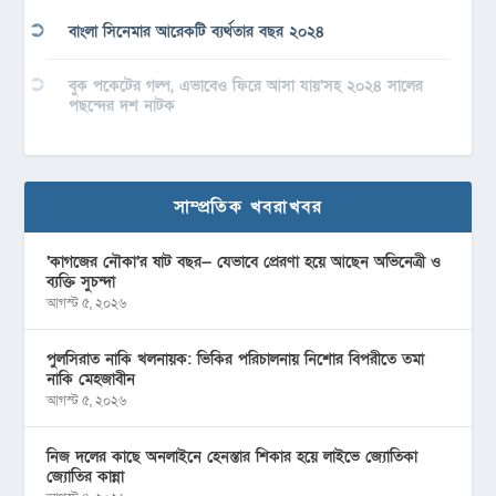
বাংলা সিনেমার আরেকটি ব্যর্থতার বছর ২০২৪
বুক পকেটের গল্প, এভাবেও ফিরে আসা যায়’সহ ২০২৪ সালের
পছন্দের দশ নাটক
সাম্প্রতিক খবরাখবর
‘কাগজের নৌকা’র ষাট বছর— যেভাবে প্রেরণা হয়ে আছেন অভিনেত্রী ও
ব্যক্তি সুচন্দা
আগস্ট ৫, ২০২৬
পুলসিরাত নাকি খলনায়ক: ভিকির পরিচালনায় নিশোর বিপরীতে তমা
নাকি মেহজাবীন
আগস্ট ৫, ২০২৬
নিজ দলের কাছে অনলাইনে হেনস্তার শিকার হয়ে লাইভে জ্যোতিকা
জ্যোতির কান্না