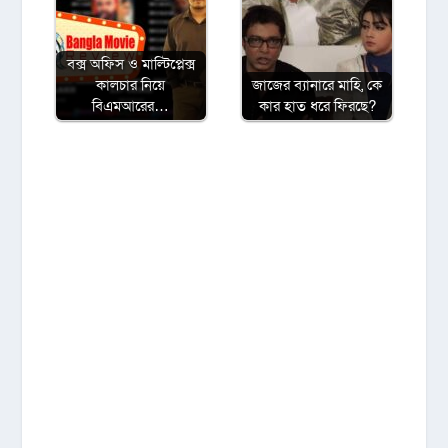
বক্স অফিস ও মাল্টিপ্লেক্স
কালচার নিয়ে
জাজের ব্যানারে মাহি, কে
বিএমআরের…
কার হাত ধরে ফিরছে?