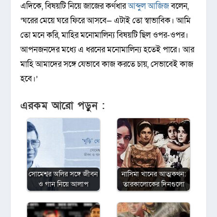
এদিকে, বিষয়টি নিয়ে জাজের কর্ণধার
আব্দুল আজিজ
বলেন,
‘ঘরের মেয়ে ঘরে ফিরে আসবে— এটাই তো স্বাভাবিক। আমি
তো মনে করি, মাহির মনোমালিন্য বিষয়টি ছিল ওপর-ওপর।
আপনজনদের মধ্যে এ ধরনের মনোমালিন্য হতেই পারে। আর
মাহি আমাদের সঙ্গে যেভাবে কাজ করতে চায়, সেভাবেই কাজ
হবে।’
এরকম আরো পড়ুন :
সোমেশ্বর অলির সঙ্গে জীবন
নাসিমা খানের আত্মকথন:
ও গান নিয়ে আলাপ
তারকালোকের দিনগুলো