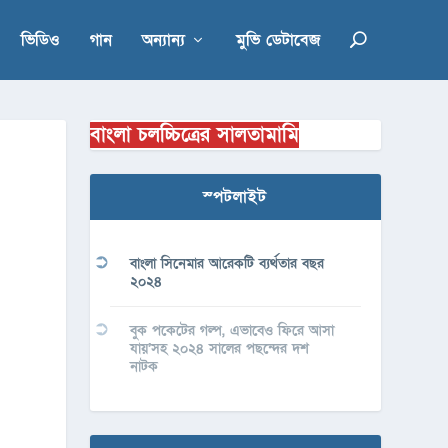
ভিডিও
গান
অন্যান্য
মুভি ডেটাবেজ
বাংলা চলচ্চিত্রের সালতামামি
স্পটলাইট
বাংলা সিনেমার আরেকটি ব্যর্থতার বছর
২০২৪
বুক পকেটের গল্প, এভাবেও ফিরে আসা
যায়’সহ ২০২৪ সালের পছন্দের দশ
নাটক