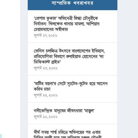
সাম্প্রতিক খবরাখবর
‘প্রেশার কুকার’ অভিনেত্রী স্নিগ্ধা চৌধুরীকে
নির্যাতন: খিলক্ষেত থানায় মামলা, আশিয়ান
চেয়ারম্যানের অস্বীকার
জুলাই ২৭, ২০২৬
ভেনিস চলচ্চিত্র উৎসবে বাংলাদেশের ইতিহাস,
প্রতিযোগিতা বিভাগে রুবাইয়াত হোসেনের ‘দ্য
ডিফিকাল্ট ব্রাইড’
জুলাই ২৩, ২০২৬
‘মাটির ময়না’র সেটে স্যুটেড-বুটেড হয়ে আসেন
করিম চাচা
জুলাই ২২, ২০২৬
নদীকেন্দ্রিক মানুষের জীবনধারা ‘মাস্তুল’
জুলাই ২০, ২০২৬
দীর্ঘ সময় পার্শ্ব চরিত্রে অভিনয়ের পর এবার
মিসির আলী হয়ে মূল ভূমিকায় চঞ্চল চৌধুরী