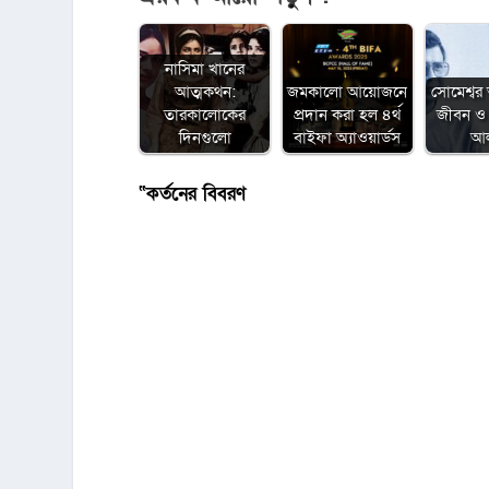
নাসিমা খানের
আত্মকথন:
জমকালো আয়োজনে
সোমেশ্বর 
তারকালোকের
প্রদান করা হল ৪র্থ
জীবন ও 
দিনগুলো
বাইফা অ্যাওয়ার্ডস
আ
“কর্তনের বিবরণ