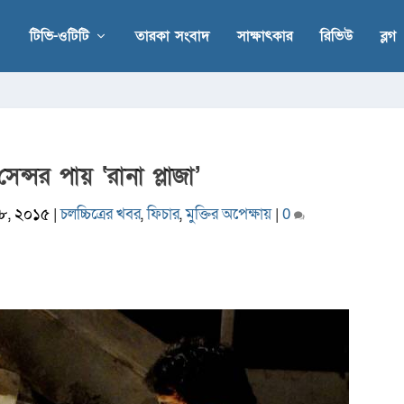
টিভি-ওটিটি
তারকা সংবাদ
সাক্ষাৎকার
রিভিউ
ব্লগ
সেন্সর পায় ‘রানা প্লাজা’
. ৮, ২০১৫
|
চলচ্চিত্রের খবর
,
ফিচার
,
মুক্তির অপেক্ষায়
|
0