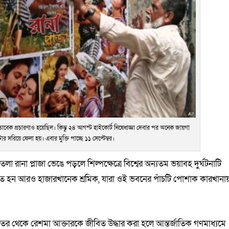
 মোতাবেক প্রচারণাও হয়েছিল। কিন্তু ২৪ আগস্ট হাইকোর্ট নিষেধাজ্ঞা দেবার পর অনেক জায়গা
 সরিয়ে ফেলা হয়। এবার মুক্তি পাচ্ছে ১১ সেপ্টেম্বর।
লা রানা প্লাজা ভেঙে পড়লে শিল্পক্ষেত্রে বিশ্বের অন্যতম ভয়াবহ দুর্ঘটনাটি
হন আরও হাজারখানেক শ্রমিক, যারা ওই ভবনের পাঁচটি পোশাক কারখানা
েতর থেকে রেশমা আক্তারকে জীবিত উদ্ধার করা হলে আন্তর্জাতিক গণমাধ্যমে