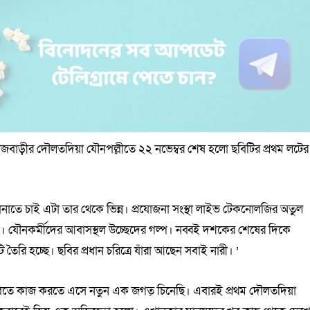
াজবাড়ীর দৌলতদিয়া যৌনপল্লীতে ২২ নভেম্বর শেষ হলো ছবিটির প্রথম লটের
।
াতে চাই এটা তার থেকে ভিন্ন। প্রযোজনা সংস্থা লাইভ টেকনোলজির অতুল
নি। যৌনকর্মীদের আবাসস্থল উচ্ছেদের গল্প। নব্বই দশকের শেষের দিকে
ি হচ্ছে। ছবির প্রধান চরিত্রে যাঁরা আছেন সবাই নারী। ’
ই ছবিতে কাজ করতে এসে নতুন এক জগত্ চিনেছি। এবারই প্রথম দৌলতদিয়া