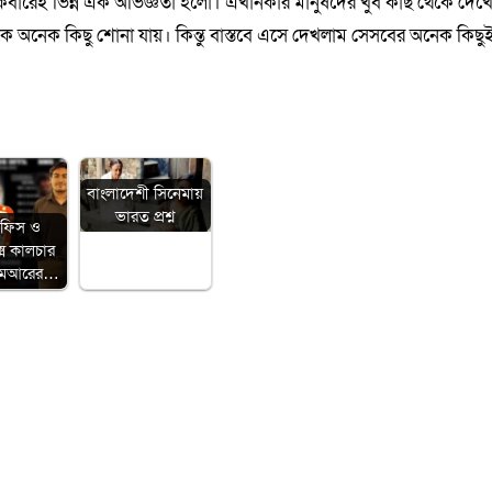
েবারেই ভিন্ন এক অভিজ্ঞতা হলো। এখানকার মানুষদের খুব কাছ থেকে দেখ
েকে অনেক কিছু শোনা যায়। কিন্তু বাস্তবে এসে দেখলাম সেসবের অনেক কিছু
বাংলাদেশী সিনেমায়
ভারত প্রশ্ন
অফিস ও
েক্স কালচার
িএমআরের…