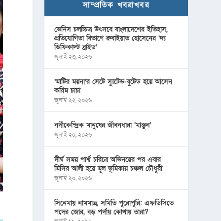
সাম্প্রতিক খবরাখবর
ভেনিস চলচ্চিত্র উৎসবে বাংলাদেশের ইতিহাস,
প্রতিযোগিতা বিভাগে রুবাইয়াত হোসেনের ‘দ্য
ডিফিকাল্ট ব্রাইড’
জুলাই ২৩, ২০২৬
‘মাটির ময়না’র সেটে স্যুটেড-বুটেড হয়ে আসেন
করিম চাচা
জুলাই ২২, ২০২৬
নদীকেন্দ্রিক মানুষের জীবনধারা ‘মাস্তুল’
জুলাই ২০, ২০২৬
দীর্ঘ সময় পার্শ্ব চরিত্রে অভিনয়ের পর এবার
মিসির আলী হয়ে মূল ভূমিকায় চঞ্চল চৌধুরী
জুলাই ২০, ২০২৬
সিনেমায় নামমাত্র, সমিতি পুরোপুরি: এফডিসিতে
পদের জোর, বড় পর্দায় কোথায় তারা?