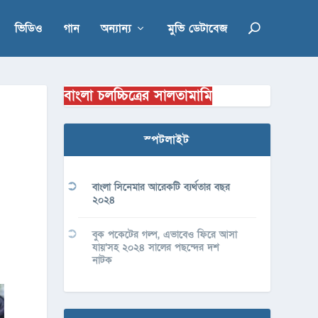
ভিডিও
গান
অন্যান্য
মুভি ডেটাবেজ
বাংলা চলচ্চিত্রের সালতামামি
স্পটলাইট
বাংলা সিনেমার আরেকটি ব্যর্থতার বছর
২০২৪
বুক পকেটের গল্প, এভাবেও ফিরে আসা
যায়’সহ ২০২৪ সালের পছন্দের দশ
নাটক