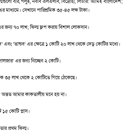
গুলো বীর, গলুই, নবাব এলএলবি, বিদ্রোহী, লিডার: আমিই বাংলাদেশ;
’ এর মাধ্যমে। সেখানে পারিশ্রমিক ৩৫-৪৫ লক্ষ টাকা।
এর জন্য ৭০ লাখ; ফিল্ম ফ্লপ করায় বিশাল লোকসান।
’ এবং ‘তান্ডব’ এর ক্ষেত্রে ১ কোটি ২০ লাখ থেকে দেড় কোটির মধ্যে।
‘সোলজার’ এর জন্য নিচ্ছেন ২ কোটি।
রমিক ৩৫ লাখ থেকে ২ কোটিতে গিয়ে ঠেকেছে।
অন্তত আমার কাকতালীয় মনে হয় না।
ট ১৫ কোটি প্লাস।
 তার প্রথম ফিল্ম।