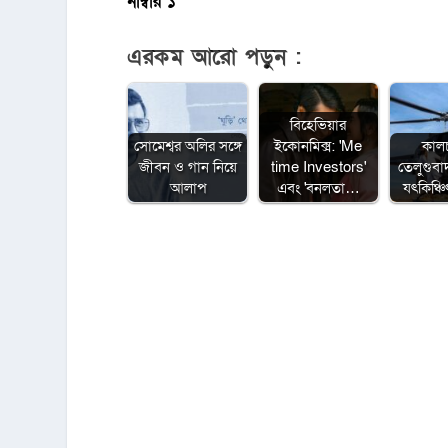
নাম্বার ১
এরকম আরো পড়ুন :
বিহেভিয়ার
সোমেশ্বর অলির সঙ্গে
ইকোনমিক্স: 'Me
কাল
জীবন ও গান নিয়ে
time Investors'
তেলুগুবাদ
আলাপ
এবং 'বনলতা…
যৎকিঞ্চি