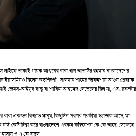
িয়েল লাইফে তাকাই গায়ক আগুনের বাবা খান আতাউর রহমান বাংলাদেশের
ুফার ইয়াসমিনও ছিলেন কন্ঠশিল্পী। সালমান শাহের জীবদ্দশায় আগুন প্লেব্যাক
কখনোই জেমস-আইয়ুব বাচ্চু বা শাফিন আহমেদ লেভেলের ছিল না, এবং রকস্টা
াবা একজন বিখ্যাত মানুষ, কিছুদিন পরপর পরকীয়া স্ক্যান্ডাল আসে, মা
যদি কেউ চিন্তা করে বাংলাদেশে এরকম কম্বিনেশন কে কে আছে, সেক্ষেত্রে
 হাসান ও এ কে রাহুল।