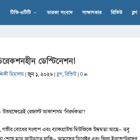
টিভি-ওটিটি
তারকা সংবাদ
সাক্ষাৎকার
রিভিউ
ব্লগ
ডিরেকশনহীন ডেস্টিনেশন!
্দিকী হিমালয়
|
জুন ১, ২০২৬
|
ব্লগ
,
রিভিউ
|
0
্দিষ্ট— উভয়ক্ষেত্রেই রেজাল্ট আকাশসম ‘নিরর্থকতা’!
আছে, গভীর বোধের সংলাপ এবং ব্যাকগ্রাউন্ড মিউজিকে উদ্দমতা আছে— তবু
খা শেষে মনে আউড়াতে থাকি— আমাদের ডিরেক্টর এবং ফিল্ম ইনভেস্টরদের