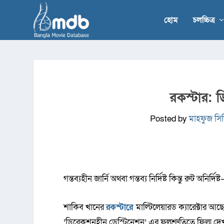
হোম
চলচ্চিত্র
রকস্টার: 
Posted by
মাহফুজ সিদ
গন্তব্যহীন জার্নি অথবা গন্তব্য নির্দিষ্ট কিন্তু রুট অনির
শাকিব খানের
রকস্টারে
মাল্টিলেয়ারড ক্যারেক্টার 
‘ডিরেকশনহীন ডেস্টিনেশন’ এর ফলশ্রুতিতে ফিল্ম দে