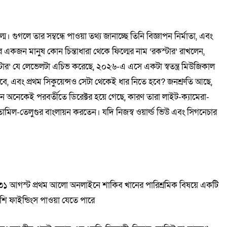
গুগলে তার সম্বন্ধে পাওয়া তথ্য জানাচ্ছে তিনি বিজ্ঞাপন নির্মাতা, এবং
 একজন মানুষ কোন চিন্তাধারা থেকে ফিল্মের নাম ‘রকস্টার’ রাখলেন,
টার’ যে লেভেলটা এচিভ করেছে, ২০২৬-এ এসে একটা স্বতন্ত্র মিউজিকাল
ে, এবং প্রথম সিকুয়েন্সও সেটা থেকেই ধার নিতে হবে? জনশ্রুতি আছে,
 অনেকেই পরবর্তীতে ডিরেক্টর হয়ে গেছে, কারণ তারা লাইট-ক্যামেরা-
ল-তেলুগুর বাংলায়ন করতেন। যদি নিজস্ব ওয়ার্ল্ড ভিউ এবং সিগনেচার
ছর ৩১ আগস্ট প্রথম আলো অনলাইনে শাকিব খানের পারিশ্রমিক বিষয়ে একটি
িশি ফাইন্ডিংস পাওয়া যেতে পারে