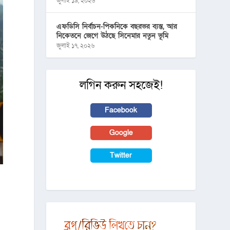
জুলাই ১৯, ২০২৬
এফডিসি নির্বাচন-পিকনিকে বছরভর ব্যস্ত, আর
নিকেতনে জেগে উঠছে সিনেমার নতুন ভূমি
জুলাই ১৭, ২০২৬
লগিন করুন সহজেই!
Facebook
Google
Twitter