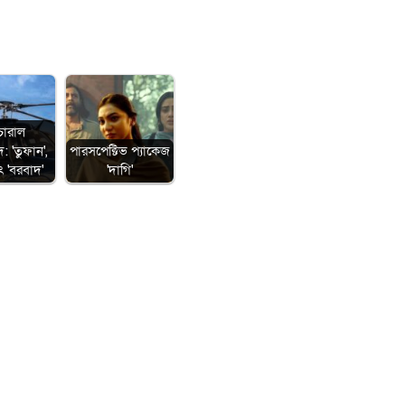
চারাল
: 'তুফান',
পারসপেক্টিভ প্যাকেজ
ৎ 'বরবাদ'
'দাগি'