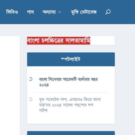
ভিডিও
গান
অন্যান্য
মুভি ডেটাবেজ
বাংলা চলচ্চিত্রের সালতামামি
স্পটলাইট
বাংলা সিনেমার আরেকটি ব্যর্থতার বছর
২০২৪
বুক পকেটের গল্প, এভাবেও ফিরে আসা
যায়’সহ ২০২৪ সালের পছন্দের দশ
নাটক