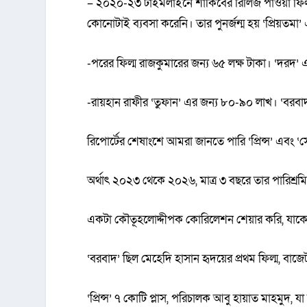
– ২০২০-২৩ টাইমলাইনে শাকিবের রিলিজ পাওয়া ফিল্ম
কোনোটাই ব্যবসা করেনি। তার পুনর্জন্ম হয় ‘প্রিয়তমা
-পরের ফিল্ম রাজকুমারের জন্য ৬৫ লক্ষ টাকা। ‘দরদ’ 
-রায়হান রাফীর ‘তুফান’ এর জন্য ৮০-৯০ লাখ। ‘বরবাদ
রিপোর্টের শেষাংশে আমরা জানতে পারি ‘প্রিন্স’ এবং 
অর্থাৎ ২০২৩ থেকে ২০২৬, মাত্র ৩ বছরে তার পারিশ্
একটা কৌতূহলোদ্দীপক কোরিলেশন শেয়ার করি, যাকে 
‘বরবাদ’ ছিল মেহেদি হাসান হৃদয়ের প্রথম ফিল্ম, বাজে
‘প্রিন্স’ ৭ কোটি প্লাস, পরিচালক আবু হায়াত মাহমুদ, যা