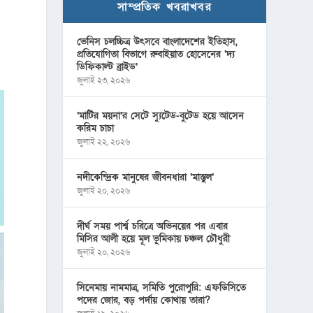
সাম্প্রতিক খবরাখবর
ভেনিস চলচ্চিত্র উৎসবে বাংলাদেশের ইতিহাস,
প্রতিযোগিতা বিভাগে রুবাইয়াত হোসেনের ‘দ্য
ডিফিকাল্ট ব্রাইড’
জুলাই ২৩, ২০২৬
‘মাটির ময়না’র সেটে স্যুটেড-বুটেড হয়ে আসেন
করিম চাচা
জুলাই ২২, ২০২৬
নদীকেন্দ্রিক মানুষের জীবনধারা ‘মাস্তুল’
জুলাই ২০, ২০২৬
দীর্ঘ সময় পার্শ্ব চরিত্রে অভিনয়ের পর এবার
মিসির আলী হয়ে মূল ভূমিকায় চঞ্চল চৌধুরী
জুলাই ২০, ২০২৬
সিনেমায় নামমাত্র, সমিতি পুরোপুরি: এফডিসিতে
পদের জোর, বড় পর্দায় কোথায় তারা?