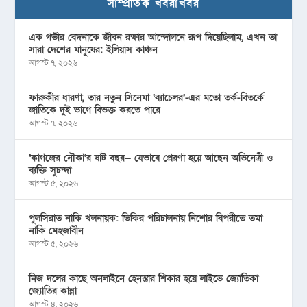
সাম্প্রতিক খবরাখবর
এক গভীর বেদনাকে জীবন রক্ষার আন্দোলনে রূপ দিয়েছিলাম, এখন তা
সারা দেশের মানুষের: ইলিয়াস কাঞ্চন
আগস্ট ৭, ২০২৬
ফারুকীর ধারণা, তার নতুন সিনেমা ‘ব্যাচেলর’-এর মতো তর্ক-বিতর্কে
জাতিকে দুই ভাগে বিভক্ত করতে পারে
আগস্ট ৭, ২০২৬
‘কাগজের নৌকা’র ষাট বছর— যেভাবে প্রেরণা হয়ে আছেন অভিনেত্রী ও
ব্যক্তি সুচন্দা
আগস্ট ৫, ২০২৬
পুলসিরাত নাকি খলনায়ক: ভিকির পরিচালনায় নিশোর বিপরীতে তমা
নাকি মেহজাবীন
আগস্ট ৫, ২০২৬
নিজ দলের কাছে অনলাইনে হেনস্তার শিকার হয়ে লাইভে জ্যোতিকা
জ্যোতির কান্না
আগস্ট ৪, ২০২৬