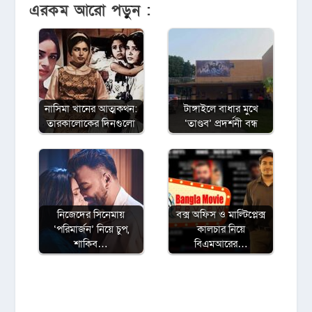
এরকম আরো পড়ুন :
নাসিমা খানের আত্মকথন:
টাঙ্গাইলে বাধার মুখে
তারকালোকের দিনগুলো
‘তাণ্ডব’ প্রদর্শনী বন্ধ
নিজেদের সিনেমায়
বক্স অফিস ও মাল্টিপ্লেক্স
‘পরিমার্জন’ নিয়ে চুপ,
কালচার নিয়ে
শাকিব…
বিএমআরের…