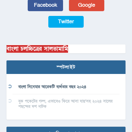
Facebook
Google
Twitter
বাংলা চলচ্চিত্রের সালতামামি
স্পটলাইট
বাংলা সিনেমার আরেকটি ব্যর্থতার বছর ২০২৪
বুক পকেটের গল্প, এভাবেও ফিরে আসা যায়’সহ ২০২৪ সালের
পছন্দের দশ নাটক