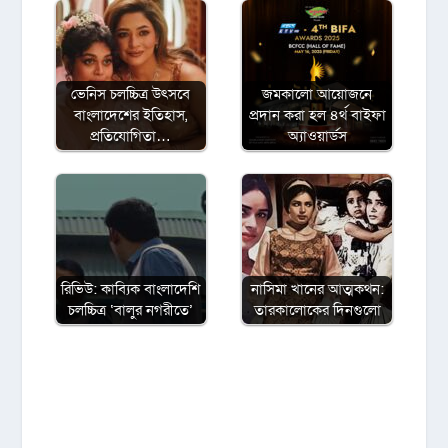
ভেনিস চলচ্চিত্র উৎসবে
জমকালো আয়োজনে
বাংলাদেশের ইতিহাস,
প্রদান করা হল ৪র্থ বাইফা
প্রতিযোগিতা…
অ্যাওয়ার্ডস
রিভিউ: কাব্যিক বাংলাদেশি
নাসিমা খানের আত্মকথন:
চলচ্চিত্র ‘বালুর নগরীতে’
তারকালোকের দিনগুলো