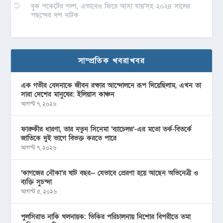
বুক পকেটের গল্প, এভাবেও ফিরে আসা যায়’সহ ২০২৪ সালের
পছন্দের দশ নাটক
সাম্প্রতিক খবরাখবর
এক গভীর বেদনাকে জীবন রক্ষার আন্দোলনে রূপ দিয়েছিলাম, এখন তা
সারা দেশের মানুষের: ইলিয়াস কাঞ্চন
আগস্ট ৭, ২০২৬
ফারুকীর ধারণা, তার নতুন সিনেমা ‘ব্যাচেলর’-এর মতো তর্ক-বিতর্কে
জাতিকে দুই ভাগে বিভক্ত করতে পারে
আগস্ট ৭, ২০২৬
‘কাগজের নৌকা’র ষাট বছর— যেভাবে প্রেরণা হয়ে আছেন অভিনেত্রী ও
ব্যক্তি সুচন্দা
আগস্ট ৫, ২০২৬
পুলসিরাত নাকি খলনায়ক: ভিকির পরিচালনায় নিশোর বিপরীতে তমা