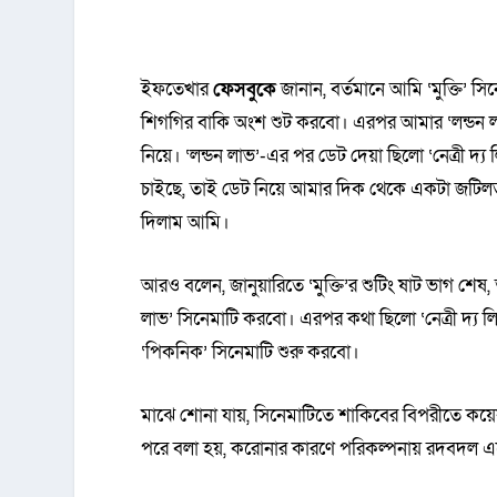
ইফতেখার
ফেসবুকে
জানান, বর্তমানে আমি ‘মুক্তি’ 
শিগগির বাকি অংশ শুট করবো। এরপর আমার ‘লন্ডন লা
নিয়ে। ‘লন্ডন লাভ’-এর পর ডেট দেয়া ছিলো ‘নেত্রী দ্য
চাইছে, তাই ডেট নিয়ে আমার দিক থেকে একটা জটিল
দিলাম আমি।
আরও বলেন, জানুয়ারিতে ‘মুক্তি’র শুটিং ষাট ভাগ শেষ
লাভ’ সিনেমাটি করবো। এরপর কথা ছিলো ‘নেত্রী দ্য ল
‘পিকনিক’ সিনেমাটি শুরু করবো।
মাঝে শোনা যায়, সিনেমাটিতে শাকিবের বিপরীতে কয়
পরে বলা হয়, করোনার কারণে পরিকল্পনায় রদবদল এসে