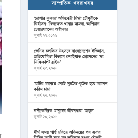
সাম্প্রতিক খবরাখবর
‘প্রেশার কুকার’ অভিনেত্রী স্নিগ্ধা চৌধুরীকে
নির্যাতন: খিলক্ষেত থানায় মামলা, আশিয়ান
চেয়ারম্যানের অস্বীকার
জুলাই ২৭, ২০২৬
ভেনিস চলচ্চিত্র উৎসবে বাংলাদেশের ইতিহাস,
প্রতিযোগিতা বিভাগে রুবাইয়াত হোসেনের ‘দ্য
ডিফিকাল্ট ব্রাইড’
জুলাই ২৩, ২০২৬
‘মাটির ময়না’র সেটে স্যুটেড-বুটেড হয়ে আসেন
করিম চাচা
জুলাই ২২, ২০২৬
নদীকেন্দ্রিক মানুষের জীবনধারা ‘মাস্তুল’
জুলাই ২০, ২০২৬
দীর্ঘ সময় পার্শ্ব চরিত্রে অভিনয়ের পর এবার
ো
মিসির আলী হয়ে মূল ভূমিকায় চঞ্চল চৌধুরী