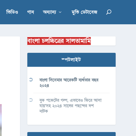
ভিডিও
গান
অন্যান্য
মুভি ডেটাবেজ
বাংলা চলচ্চিত্রের সালতামামি
স্পটলাইট
বাংলা সিনেমার আরেকটি ব্যর্থতার বছর
২০২৪
বুক পকেটের গল্প, এভাবেও ফিরে আসা
যায়’সহ ২০২৪ সালের পছন্দের দশ
নাটক