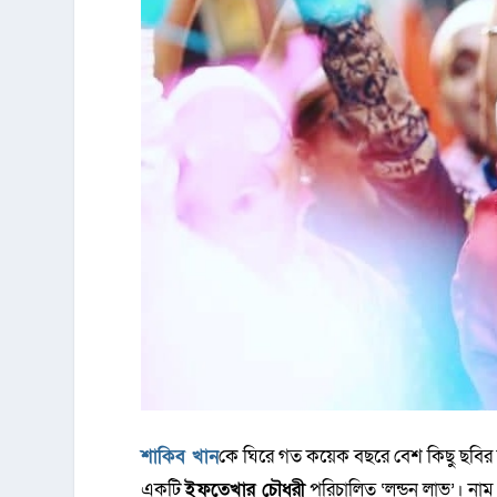
শাকিব খান
কে ঘিরে গত কয়েক বছরে বেশ কিছু ছবির 
একটি
ইফতেখার চৌধুরী
পরিচালিত ‘লন্ডন লাভ’। না