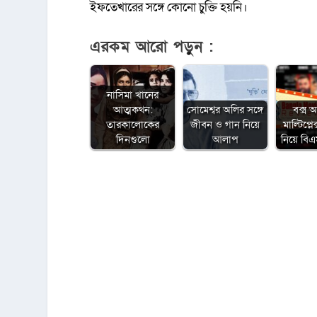
ইফতেখারের সঙ্গে কোনো চুক্তি হয়নি।
এরকম আরো পড়ুন :
নাসিমা খানের
আত্মকথন:
সোমেশ্বর অলির সঙ্গে
বক্স 
তারকালোকের
জীবন ও গান নিয়ে
মাল্টিপ্ল
দিনগুলো
আলাপ
নিয়ে ব