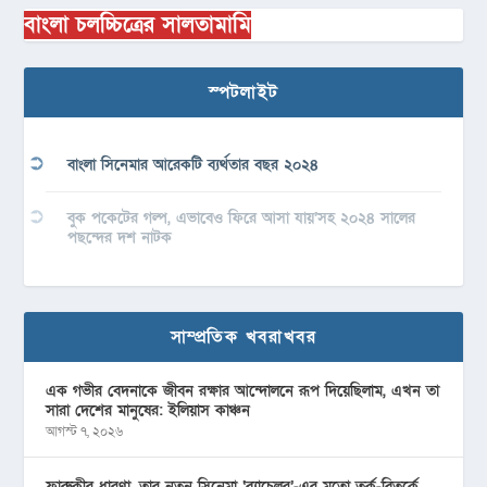
বাংলা চলচ্চিত্রের সালতামামি
স্পটলাইট
বাংলা সিনেমার আরেকটি ব্যর্থতার বছর ২০২৪
বুক পকেটের গল্প, এভাবেও ফিরে আসা যায়’সহ ২০২৪ সালের
পছন্দের দশ নাটক
সাম্প্রতিক খবরাখবর
এক গভীর বেদনাকে জীবন রক্ষার আন্দোলনে রূপ দিয়েছিলাম, এখন তা
সারা দেশের মানুষের: ইলিয়াস কাঞ্চন
আগস্ট ৭, ২০২৬
ফারুকীর ধারণা, তার নতুন সিনেমা ‘ব্যাচেলর’-এর মতো তর্ক-বিতর্কে