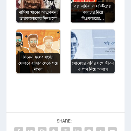
বক্স অফিস ও মাল্টিপ্লেক্স
নাসিমা খানের আত্মকথন:
কালচার নিয়ে
তারকালোকের দিনগুলো
বিএমআরের…
সিনেমা হলের সংখ্যা
যেভাবে হাজার থেকে শয়ে
সোমেশ্বর অলির সঙ্গে জীবন
নামল
ও গান নিয়ে আলাপ
SHARE: