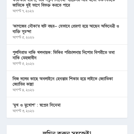
জাতিকে দুই ভাগে বিভক্ত করতে পারে
আগস্ট ৭, ২০২৬
‘কাগজের নৌকা’র ষাট বছর— যেভাবে প্রেরণা হয়ে আছেন অভিনেত্রী ও
ব্যক্তি সুচন্দা
আগস্ট ৫, ২০২৬
পুলসিরাত নাকি খলনায়ক: ভিকির পরিচালনায় নিশোর বিপরীতে তমা
নাকি মেহজাবীন
আগস্ট ৫, ২০২৬
নিজ দলের কাছে অনলাইনে হেনস্তার শিকার হয়ে লাইভে জ্যোতিকা
জ্যোতির কান্না
আগস্ট ৪, ২০২৬
‘মুখ ও মু্খোশ’ : স্বপ্নের সিনেমা
আগস্ট ৩, ২০২৬