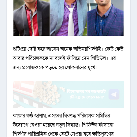
শুটিংয়ে দেরি করে আসেন অনেক অভিনয়শিল্পীই। কেউ কেউ
আবার পরিচালককে না বলেই ফাঁসিয়ে দেন শিডিউল। এর
জন্য প্রযোজককে পড়তে হয় লোকসানের মুখে।
কালের কণ্ঠ জানায়, এসবের বিরুদ্ধে পরিচালক সমিতির
উদ্যোগে নেওয়া হয়েছে নতুন সিদ্ধান্ত। শিডিউল ফাঁসানো
শিল্পীর পারিশ্রমিক থেকে কেটে নেওয়া হবে ক্ষতিপূরণের