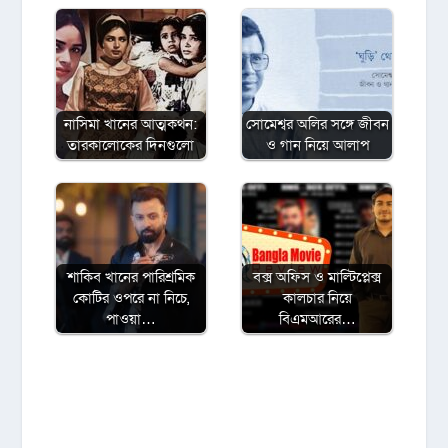
নাসিমা খানের আত্মকথন:
সোমেশ্বর অলির সঙ্গে জীবন
তারকালোকের দিনগুলো
ও গান নিয়ে আলাপ
শাকিব খানের পারিশ্রমিক
বক্স অফিস ও মাল্টিপ্লেক্স
কোটির ওপরে না নিচে,
কালচার নিয়ে
পাওয়া…
বিএমআরের…