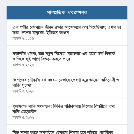
সাম্প্রতিক খবরাখবর
এক গভীর বেদনাকে জীবন রক্ষার আন্দোলনে রূপ দিয়েছিলাম, এখন তা
সারা দেশের মানুষের: ইলিয়াস কাঞ্চন
আগস্ট ৭, ২০২৬
ফারুকীর ধারণা, তার নতুন সিনেমা ‘ব্যাচেলর’-এর মতো তর্ক-বিতর্কে
জাতিকে দুই ভাগে বিভক্ত করতে পারে
আগস্ট ৭, ২০২৬
‘কাগজের নৌকা’র ষাট বছর— যেভাবে প্রেরণা হয়ে আছেন অভিনেত্রী ও
ব্যক্তি সুচন্দা
আগস্ট ৫, ২০২৬
পুলসিরাত নাকি খলনায়ক: ভিকির পরিচালনায় নিশোর বিপরীতে তমা
নাকি মেহজাবীন
আগস্ট ৫, ২০২৬
নিজ দলের কাছে অনলাইনে হেনস্তার শিকার হয়ে লাইভে জ্যোতিকা