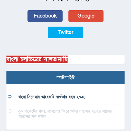
Facebook
Google
Twitter
বাংলা চলচ্চিত্রের সালতামামি
স্পটলাইট
বাংলা সিনেমার আরেকটি ব্যর্থতার বছর ২০২৪
বুক পকেটের গল্প, এভাবেও ফিরে আসা যায়’সহ ২০২৪ সালের
পছন্দের দশ নাটক