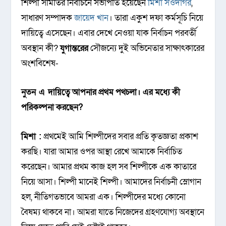
শিল্পী সমিতির নির্বাচনে সভাপতি হয়েছেন
মিশা সওদাগর
,
সাধারণ সম্পাদক
জায়েদ খান
। তারা একুশ দফা কর্মসূচি নিয়ে
দায়িত্বে এসেছেন। এবার দেখে নেওয়া যাক নির্বাচন পরবর্তী
অবস্থান কী?
যুগান্তরের
সৌজন্যে দুই অভিনেতার সাক্ষাৎকারের
অংশবিশেষ-
নুতন এ দায়িত্বে
আপনার
প্রথম
পথচলা
।
এর
মধ্যে
কী
পরিকল্পনা
করছেন
?
মিশা :
প্রথমেই আমি শিল্পীদের সবার প্রতি কৃতজ্ঞতা প্রকাশ
করছি। যারা আমার ওপর আস্থা রেখে আমাকে নির্বাচিত
করেছেন। আমার প্রথম কাজ হল সব শিল্পীকে এক কাতারে
নিয়ে আসা। শিল্পী মানেই শিল্পী। আমাদের নির্বাচনী স্লোগান
হল, নীতিগতভাবে আমরা এক। শিল্পীদের মধ্যে কোনো
বৈষম্য থাকবে না। আমরা যাতে নিজেদের গ্রহণযোগ্য অবস্থানে