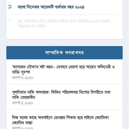
বাংলা সিনেমার আরেকটি ব্যর্থতার বছর ২০২৪
বুক পকেটের গল্প, এভাবেও ফিরে আসা যায়’সহ ২০২৪ সালের
পছন্দের দশ নাটক
সাম্প্রতিক খবরাখবর
‘কাগজের নৌকা’র ষাট বছর— যেভাবে প্রেরণা হয়ে আছেন অভিনেত্রী ও
ব্যক্তি সুচন্দা
আগস্ট ৫, ২০২৬
পুলসিরাত নাকি খলনায়ক: ভিকির পরিচালনায় নিশোর বিপরীতে তমা
নাকি মেহজাবীন
আগস্ট ৫, ২০২৬
নিজ দলের কাছে অনলাইনে হেনস্তার শিকার হয়ে লাইভে জ্যোতিকা
জ্যোতির কান্না
আগস্ট ৪, ২০২৬