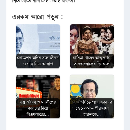
নিয়ে যেতে পারি সেই চেষ্টাই থাকবে।
এরকম আরো পড়ুন :
সোমেশ্বর অলির সঙ্গে জীবন
নাসিমা খানের আত্মকথন:
ও গান নিয়ে আলাপ
তারকালোকের দিনগুলো
বক্স অফিস ও মাল্টিপ্লেক্স
‌‘এফডিসিতে প্রযোজকদের
কালচার নিয়ে
১২০ রুম’— পীরজাদা
বিএমআরের…
হারুনকে…