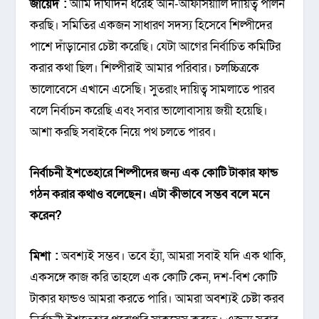
জায়েদ :
আমি দীর্ঘদিন ধরেই আন-অফিসিয়ালি দায়িত্ব পালন
করছি। সমিতির একজন সাধারণ সদস্য হিসেবে শিল্পীদের
পাশে দাঁড়ানোর চেষ্টা করেছি। যেটা আগের নির্বাচিত কমিটির
করার কথা ছিল। শিল্পীরাই আমার পরিবার। চলচ্চিত্রকে
ভালোবেসে এখানে এসেছি। সুতরাং দায়িত্ব সামলাতে পারব
বলে নির্বাচন করেছি এবং সবার ভালোবাসায় জয়ী হয়েছি।
আশা করছি সবাইকে নিয়ে পথ চলতে পারব।
নির্বাচনী
ইশতেহারে
শিল্পীদের
জন্য
এক
কোটি
টাকার
ফান্ড
গঠন
করার
কথাও
বলেছেন
।
এটা
কীভাবে
সম্ভব
বলে
মনে
করেন
?
মিশা :
অবশ্যই সম্ভব। তবে হ্যাঁ, আমরা সবাই যদি এক থাকি,
একসঙ্গে কাজ করি তাহলে এক কোটি কেন, দশ-বিশ কোটি
টাকার ফান্ডও আমরা করতে পারি। আমরা অবশ্যই চেষ্টা করব