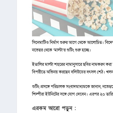
সিনেমাটিও নির্মাণ শুরুর আগে থেকে আলোচিত। বিদে
নভেম্বর থেকে ‘মাল্টা’র শুটিং শুরু হচ্ছে।
ইতালির মাল্টা শহরের নামানুসারে ছবির নামকরণ কর
বিপরীতে অভিনয় করছেন বলিউডের বৎসল শেঠ। খলনা
শুটিং প্রসঙ্গে পরিচালক সংবাদমাধ্যমকে জানান, নভেম্
শিল্পীরা ইউনিটের সঙ্গে যোগ দেবেন। এরপর ২০ তারিখ
এরকম আরো পড়ুন :