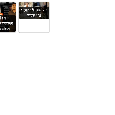
বাংলাদেশী সিনেমায়
ভারত প্রশ্ন
অফিস ও
েক্স কালচার
িএমআরের…