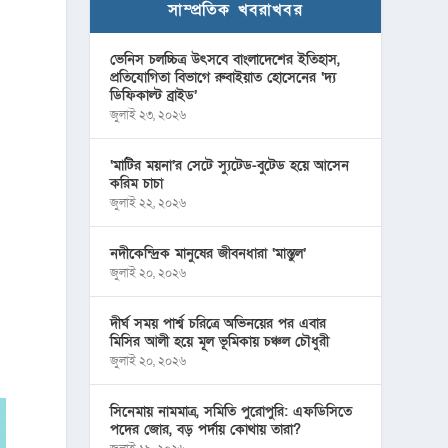
সাম্প্রতিক খবরাখবর
ভেনিস চলচ্চিত্র উৎসবে বাংলাদেশের ইতিহাস,
প্রতিযোগিতা বিভাগে রুবাইয়াত হোসেনের ‘দ্য
ডিফিকাল্ট ব্রাইড’
জুলাই ২৩, ২০২৬
‘মাটির ময়না’র সেটে স্যুটেড-বুটেড হয়ে আসেন
করিম চাচা
জুলাই ২২, ২০২৬
নদীকেন্দ্রিক মানুষের জীবনধারা ‘মাস্তুল’
জুলাই ২০, ২০২৬
দীর্ঘ সময় পার্শ্ব চরিত্রে অভিনয়ের পর এবার
মিসির আলী হয়ে মূল ভূমিকায় চঞ্চল চৌধুরী
জুলাই ২০, ২০২৬
সিনেমায় নামমাত্র, সমিতি পুরোপুরি: এফডিসিতে
পদের জোর, বড় পর্দায় কোথায় তারা?