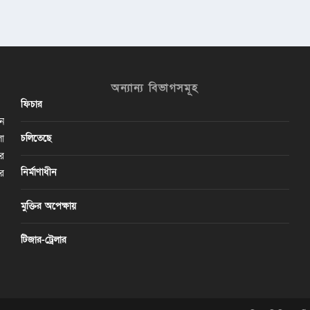
অন্যান্য বিভাগসমূহ
ফিচার
ান
চলিতেছে
লা
ির
নির্মাণাধীন
ের
মুক্তির অপেক্ষায়
টিজার-ট্রেলার