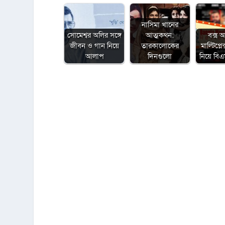
নাসিমা খানের
সোমেশ্বর অলির সঙ্গে
আত্মকথন:
বক্স 
জীবন ও গান নিয়ে
তারকালোকের
মাল্টিপ্ল
আলাপ
দিনগুলো
নিয়ে ব