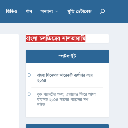
ভিডিও
গান
অন্যান্য
মুভি ডেটাবেজ
বাংলা চলচ্চিত্রের সালতামামি
স্পটলাইট
বাংলা সিনেমার আরেকটি ব্যর্থতার বছর
২০২৪
বুক পকেটের গল্প, এভাবেও ফিরে আসা
যায়’সহ ২০২৪ সালের পছন্দের দশ
নাটক