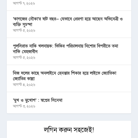
আগস্ট ৭, ২০২৬
‘কাগজের নৌকা’র ষাট বছর— যেভাবে প্রেরণা হয়ে আছেন অভিনেত্রী ও
ব্যক্তি সুচন্দা
আগস্ট ৫, ২০২৬
পুলসিরাত নাকি খলনায়ক: ভিকির পরিচালনায় নিশোর বিপরীতে তমা
নাকি মেহজাবীন
আগস্ট ৫, ২০২৬
নিজ দলের কাছে অনলাইনে হেনস্তার শিকার হয়ে লাইভে জ্যোতিকা
জ্যোতির কান্না
আগস্ট ৪, ২০২৬
‘মুখ ও মু্খোশ’ : স্বপ্নের সিনেমা
আগস্ট ৩, ২০২৬
লগিন করুন সহজেই!