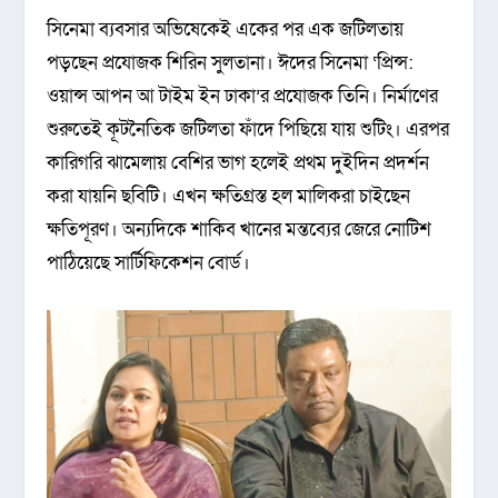
সিনেমা ব্যবসার অভিষেকেই একের পর এক জটিলতায়
পড়ছেন প্রযোজক শিরিন সুলতানা। ঈদের সিনেমা ‘প্রিন্স:
ওয়ান্স আপন আ টাইম ইন ঢাকা’র প্রযোজক তিনি। নির্মাণের
শুরুতেই কূটনৈতিক জটিলতা ফাঁদে পিছিয়ে যায় শুটিং। এরপর
কারিগরি ঝামেলায় বেশির ভাগ হলেই প্রথম দুইদিন প্রদর্শন
করা যায়নি ছবিটি। এখন ক্ষতিগ্রস্ত হল মালিকরা চাইছেন
ক্ষতিপূরণ। অন্যদিকে শাকিব খানের মন্তব্যের জেরে নোটিশ
পাঠিয়েছে সার্টিফিকেশন বোর্ড।