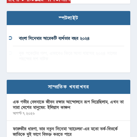
স্পটলাইট
বাংলা সিনেমার আরেকটি ব্যর্থতার বছর ২০২৪
বুক পকেটের গল্প, এভাবেও ফিরে আসা যায়’সহ ২০২৪ সালের
পছন্দের দশ নাটক
সাম্প্রতিক খবরাখবর
এক গভীর বেদনাকে জীবন রক্ষার আন্দোলনে রূপ দিয়েছিলাম, এখন তা
সারা দেশের মানুষের: ইলিয়াস কাঞ্চন
আগস্ট ৭, ২০২৬
ফারুকীর ধারণা, তার নতুন সিনেমা ‘ব্যাচেলর’-এর মতো তর্ক-বিতর্কে
জাতিকে দুই ভাগে বিভক্ত করতে পারে