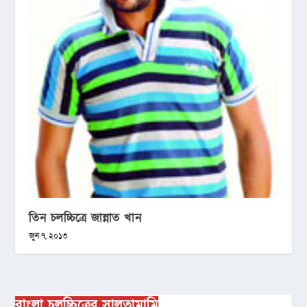
তিন চলচ্চিত্রে জান্নাত খান
জুন ৭, ২০১৩
বাংলা চলচ্চিত্রের সালতামামি