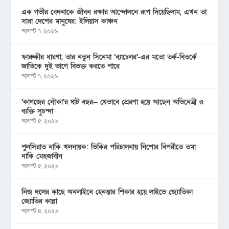
এক গভীর বেদনাকে জীবন রক্ষার আন্দোলনে রূপ দিয়েছিলাম, এখন তা
সারা দেশের মানুষের: ইলিয়াস কাঞ্চন
আগস্ট ৭, ২০২৬
ফারুকীর ধারণা, তার নতুন সিনেমা ‘ব্যাচেলর’-এর মতো তর্ক-বিতর্কে
জাতিকে দুই ভাগে বিভক্ত করতে পারে
আগস্ট ৭, ২০২৬
‘কাগজের নৌকা’র ষাট বছর— যেভাবে প্রেরণা হয়ে আছেন অভিনেত্রী ও
ব্যক্তি সুচন্দা
আগস্ট ৫, ২০২৬
পুলসিরাত নাকি খলনায়ক: ভিকির পরিচালনায় নিশোর বিপরীতে তমা
নাকি মেহজাবীন
আগস্ট ৫, ২০২৬
নিজ দলের কাছে অনলাইনে হেনস্তার শিকার হয়ে লাইভে জ্যোতিকা
জ্যোতির কান্না
আগস্ট ৪, ২০২৬