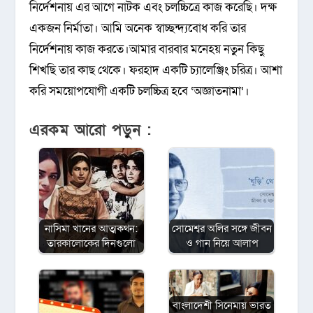
নির্দেশনায় এর আগে নাটক এবং চলচ্চিত্রে কাজ করেছি। দক্ষ
একজন নির্মাতা। আমি অনেক স্বাচ্ছন্দ্যবোধ করি তার
নির্দেশনায় কাজ করতে।আমার বারবার মনেহয় নতুন কিছু
শিখছি তার কাছ থেকে। ফরহাদ একটি চ্যালেঞ্জিং চরিত্র। আশা
করি সময়োপযোগী একটি চলচ্চিত্র হবে ‘অজ্ঞাতনামা’।
এরকম আরো পড়ুন :
নাসিমা খানের আত্মকথন:
সোমেশ্বর অলির সঙ্গে জীবন
তারকালোকের দিনগুলো
ও গান নিয়ে আলাপ
বাংলাদেশী সিনেমায় ভারত