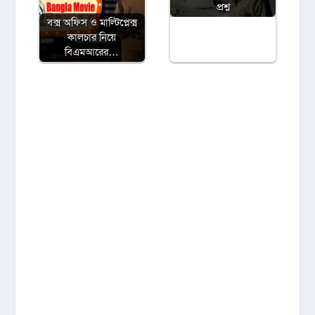
প্রশ্ন
বক্স অফিস ও মাল্টিপ্লেক্স
কালচার নিয়ে
বিএমআরের…