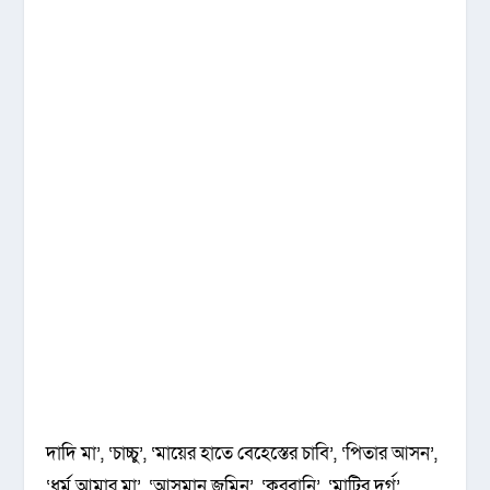
দাদি মা’, ‘চাচ্চু’, ‘মায়ের হাতে বেহেস্তের চাবি’, ‘পিতার আসন’,
‘ধর্ম আমার মা’, ‘আসমান জমিন’, ‘কুরবানি’, ‘মাটির দুর্গ’,