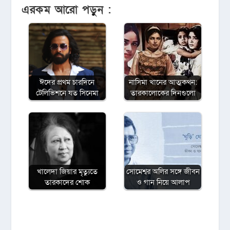
এরকম আরো পড়ুন :
ঈদের প্রথম চারদিনে
নাসিমা খানের আত্মকথন:
টেলিভিশনে যত সিনেমা
তারকালোকের দিনগুলো
খালেদা জিয়ার মৃত্যুতে
সোমেশ্বর অলির সঙ্গে জীবন
তারকাদের শোক
ও গান নিয়ে আলাপ