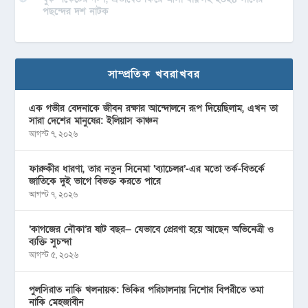
পছন্দের দশ নাটক
সাম্প্রতিক খবরাখবর
এক গভীর বেদনাকে জীবন রক্ষার আন্দোলনে রূপ দিয়েছিলাম, এখন তা
সারা দেশের মানুষের: ইলিয়াস কাঞ্চন
আগস্ট ৭, ২০২৬
ফারুকীর ধারণা, তার নতুন সিনেমা ‘ব্যাচেলর’-এর মতো তর্ক-বিতর্কে
জাতিকে দুই ভাগে বিভক্ত করতে পারে
আগস্ট ৭, ২০২৬
‘কাগজের নৌকা’র ষাট বছর— যেভাবে প্রেরণা হয়ে আছেন অভিনেত্রী ও
ব্যক্তি সুচন্দা
আগস্ট ৫, ২০২৬
পুলসিরাত নাকি খলনায়ক: ভিকির পরিচালনায় নিশোর বিপরীতে তমা
নাকি মেহজাবীন