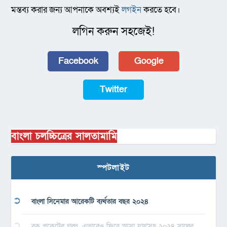
মন্তব্য করার জন্য আপনাকে অবশ্যই
লগইন
করতে হবে।
লগিন করুন সহজেই!
Facebook
Google
Twitter
বাংলা চলচ্চিত্রের সালতামামি
স্পটলাইট
বাংলা সিনেমার আরেকটি ব্যর্থতার বছর ২০২৪
বুক পকেটের গল্প, এভাবেও ফিরে আসা যায়’সহ ২০২৪ সালের