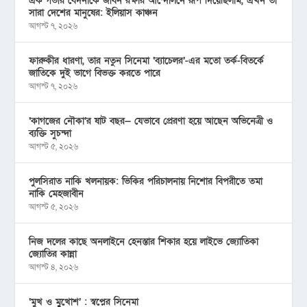
এক গভীর বেদনাকে জীবন রক্ষার আন্দোলনে রূপ দিয়েছিলাম, এখন তা
সারা দেশের মানুষের: ইলিয়াস কাঞ্চন
আগস্ট ৭, ২০২৬
ফারুকীর ধারণা, তার নতুন সিনেমা ‘ব্যাচেলর’-এর মতো তর্ক-বিতর্কে
জাতিকে দুই ভাগে বিভক্ত করতে পারে
আগস্ট ৭, ২০২৬
‘কাগজের নৌকা’র ষাট বছর— যেভাবে প্রেরণা হয়ে আছেন অভিনেত্রী ও
ব্যক্তি সুচন্দা
আগস্ট ৫, ২০২৬
পুলসিরাত নাকি খলনায়ক: ভিকির পরিচালনায় নিশোর বিপরীতে তমা
নাকি মেহজাবীন
আগস্ট ৫, ২০২৬
নিজ দলের কাছে অনলাইনে হেনস্তার শিকার হয়ে লাইভে জ্যোতিকা
জ্যোতির কান্না
আগস্ট ৪, ২০২৬
‘মুখ ও মু্খোশ’ : স্বপ্নের সিনেমা