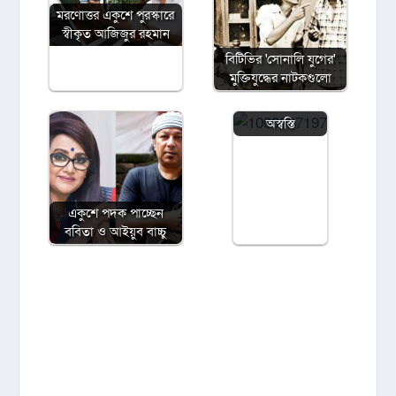
মরণোত্তর একুশে পুরস্কারে
স্বীকৃত আজিজুর রহমান
বিটিভির ‌'সোনালি যুগের'
‘জাতীয় চলচ্চিত্র
মুক্তিযুদ্ধের নাটকগুলো
পুরস্কার ২০২৩’
নিয়ে স্বস্তি ও
অস্বস্তি
একুশে পদক পাচ্ছেন
ববিতা ও আইয়ুব বাচ্চু