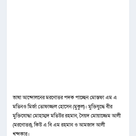
ভাষা আন্দোলনের মরণোত্তর পদক পাচ্ছেন মোস্তফা এম এ
মতিনও মির্জা তোফাজ্জল হোসেন (মুকুল)। মুক্তিযুদ্ধে বীর
মুক্তিযোদ্ধা মোহাম্মদ মতিউর রহমান, সৈয়দ মোয়াজ্জেম আলী
(মরণোত্তর), কিউ এ বি এম রহমান ও আমজাদ আলী
খন্দকার।