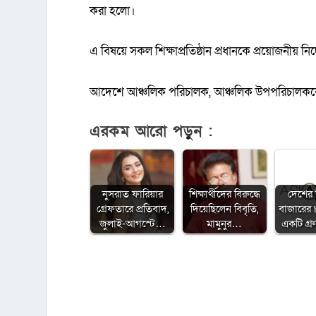
করা হলো।
এ বিষয়ে সকল শিক্ষাপ্রতিষ্ঠান প্রধানকে প্রয়োজনীয় নি
আদেশে আঞ্চলিক পরিচালক, আঞ্চলিক উপপরিচালককে ব্
এরকম আরো পড়ুন :
নুসরাত ফারিয়ার
শিক্ষার্থীদের বিরুদ্ধে
দেশের 
গ্রেফতারে প্রতিবাদ,
দিয়েছিলেন বিবৃতি,
বাজারের
জুলাই-আগস্টে…
মামুনুর…
একটি গ্র