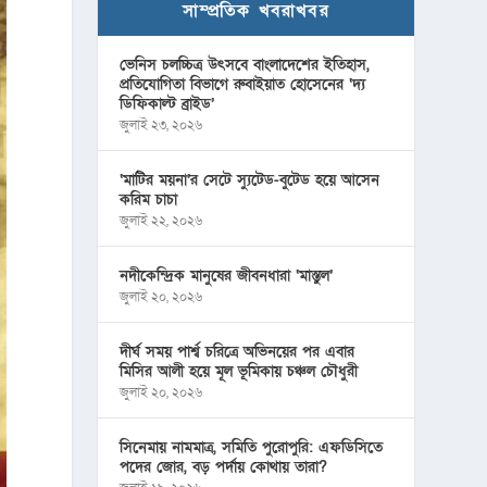
সাম্প্রতিক খবরাখবর
ভেনিস চলচ্চিত্র উৎসবে বাংলাদেশের ইতিহাস,
প্রতিযোগিতা বিভাগে রুবাইয়াত হোসেনের ‘দ্য
ডিফিকাল্ট ব্রাইড’
জুলাই ২৩, ২০২৬
‘মাটির ময়না’র সেটে স্যুটেড-বুটেড হয়ে আসেন
করিম চাচা
জুলাই ২২, ২০২৬
নদীকেন্দ্রিক মানুষের জীবনধারা ‘মাস্তুল’
জুলাই ২০, ২০২৬
দীর্ঘ সময় পার্শ্ব চরিত্রে অভিনয়ের পর এবার
মিসির আলী হয়ে মূল ভূমিকায় চঞ্চল চৌধুরী
জুলাই ২০, ২০২৬
সিনেমায় নামমাত্র, সমিতি পুরোপুরি: এফডিসিতে
পদের জোর, বড় পর্দায় কোথায় তারা?