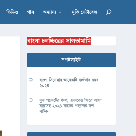
ভিডিও
গান
অন্যান্য
মুভি ডেটাবেজ
বাংলা চলচ্চিত্রের সালতামামি
স্পটলাইট
বাংলা সিনেমার আরেকটি ব্যর্থতার বছর
২০২৪
বুক পকেটের গল্প, এভাবেও ফিরে আসা
যায়’সহ ২০২৪ সালের পছন্দের দশ
নাটক