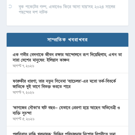
বুক পকেটের গল্প, এভাবেও ফিরে আসা যায়’সহ ২০২৪ সালের
পছন্দের দশ নাটক
সাম্প্রতিক খবরাখবর
এক গভীর বেদনাকে জীবন রক্ষার আন্দোলনে রূপ দিয়েছিলাম, এখন তা
সারা দেশের মানুষের: ইলিয়াস কাঞ্চন
আগস্ট ৭, ২০২৬
ফারুকীর ধারণা, তার নতুন সিনেমা ‘ব্যাচেলর’-এর মতো তর্ক-বিতর্কে
জাতিকে দুই ভাগে বিভক্ত করতে পারে
আগস্ট ৭, ২০২৬
‘কাগজের নৌকা’র ষাট বছর— যেভাবে প্রেরণা হয়ে আছেন অভিনেত্রী ও
ব্যক্তি সুচন্দা
আগস্ট ৫, ২০২৬
পুলসিরাত নাকি খলনায়ক: ভিকির পরিচালনায় নিশোর বিপরীতে তমা