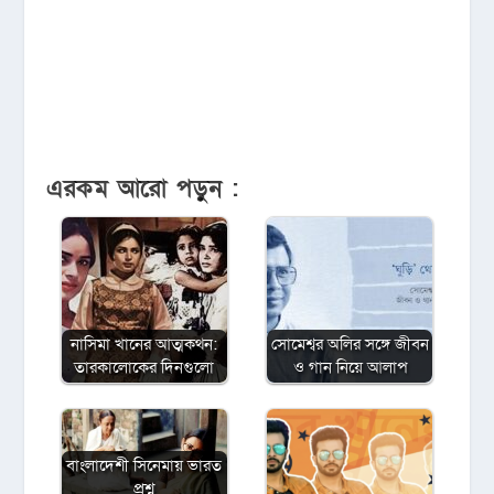
এরকম আরো পড়ুন :
নাসিমা খানের আত্মকথন:
সোমেশ্বর অলির সঙ্গে জীবন
তারকালোকের দিনগুলো
ও গান নিয়ে আলাপ
বাংলাদেশী সিনেমায় ভারত
প্রশ্ন