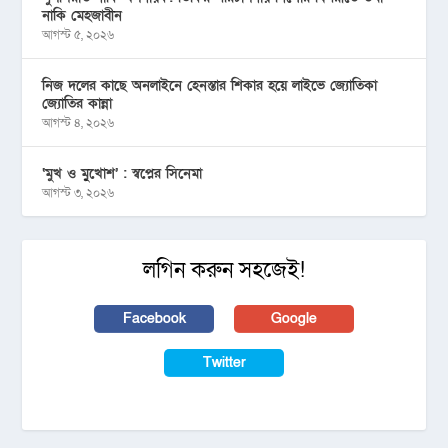
নাকি মেহজাবীন
আগস্ট ৫, ২০২৬
নিজ দলের কাছে অনলাইনে হেনস্তার শিকার হয়ে লাইভে জ্যোতিকা
জ্যোতির কান্না
আগস্ট ৪, ২০২৬
‘মুখ ও মু্খোশ’ : স্বপ্নের সিনেমা
আগস্ট ৩, ২০২৬
লগিন করুন সহজেই!
Facebook
Google
Twitter