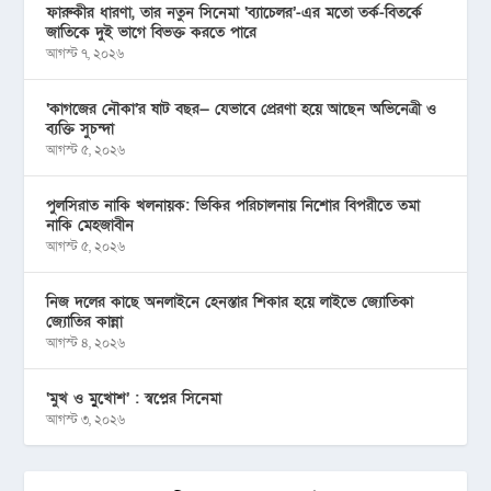
ফারুকীর ধারণা, তার নতুন সিনেমা ‘ব্যাচেলর’-এর মতো তর্ক-বিতর্কে
জাতিকে দুই ভাগে বিভক্ত করতে পারে
আগস্ট ৭, ২০২৬
‘কাগজের নৌকা’র ষাট বছর— যেভাবে প্রেরণা হয়ে আছেন অভিনেত্রী ও
ব্যক্তি সুচন্দা
আগস্ট ৫, ২০২৬
পুলসিরাত নাকি খলনায়ক: ভিকির পরিচালনায় নিশোর বিপরীতে তমা
নাকি মেহজাবীন
আগস্ট ৫, ২০২৬
নিজ দলের কাছে অনলাইনে হেনস্তার শিকার হয়ে লাইভে জ্যোতিকা
জ্যোতির কান্না
আগস্ট ৪, ২০২৬
‘মুখ ও মু্খোশ’ : স্বপ্নের সিনেমা
আগস্ট ৩, ২০২৬