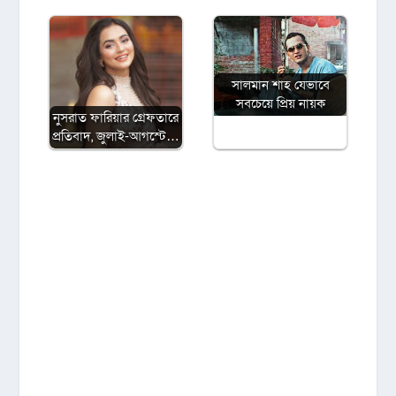
সালমান শাহ যেভাবে
সবচেয়ে প্রিয় নায়ক
নুসরাত ফারিয়ার গ্রেফতারে
প্রতিবাদ, জুলাই-আগস্টে…