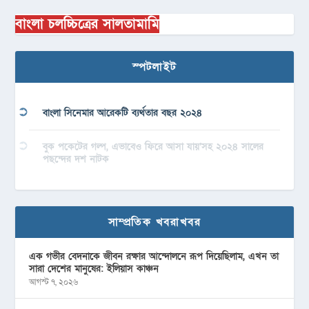
বাংলা চলচ্চিত্রের সালতামামি
স্পটলাইট
বাংলা সিনেমার আরেকটি ব্যর্থতার বছর ২০২৪
বুক পকেটের গল্প, এভাবেও ফিরে আসা যায়’সহ ২০২৪ সালের
পছন্দের দশ নাটক
সাম্প্রতিক খবরাখবর
এক গভীর বেদনাকে জীবন রক্ষার আন্দোলনে রূপ দিয়েছিলাম, এখন তা
সারা দেশের মানুষের: ইলিয়াস কাঞ্চন
আগস্ট ৭, ২০২৬