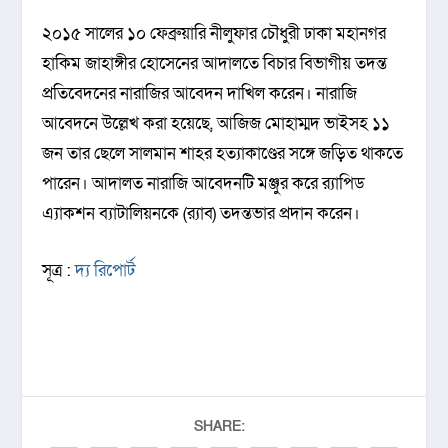
২০১৫ সালের ১০ ফেব্রুয়ারি নীলুফার চৌধুরী ঢাকা মহানগর
হাকিম জাহাঙ্গীর হোসেনের আদালতে বিচার বিভাগীয় তদন্ত
প্রতিবেদনের নারাজির আবেদন দাখিল করেন। নারাজি
আবেদনে উল্লেখ করা হয়েছে, আজিজ মোহাম্মদ ভাইসহ ১১
জন তার ছেলে সালমান শাহর হত্যাকাণ্ডের সঙ্গে জড়িত থাকতে
পারেন। আদালত নারাজি আবেদনটি মঞ্জুর করে র‌্যাপিড
এ্যাকশন ব্যাটালিয়নকে (র‌্যাব) তদন্তভার প্রদান করেন।
সূত্র :
দ্য রিপোর্ট
SHARE: