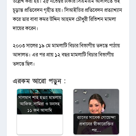
উল্লেখ করা হয়। ২৫ নভেম্বর ঢাকার সিএমএম আদালতে ওই
চূড়ান্ত প্রতিবেদন গৃহীত হয়। সিআইডির প্রতিবেদন প্রত্যাখ্যান
করে তার বাবা কমর উদ্দিন আহমদ চৌধুরী রিভিশন মামলা
দায়ের করেন।
২০০৩ সালের ১৯ মে মামলাটি বিচার বিভাগীয় তদন্তে পাঠায়
আদালত। এর পর প্রায় ১২ বছর মামলাটি বিচার বিভাগীয়
তদন্তে ছিল।
এরকম আরো পড়ুন :
সালমান শাহ হত্যা মামলায়
আজিজ, সামিরা ও ডনসহ
১১ জন আসামি
র‍্যাবের সাবেক গোয়েন্দা
প্রধানের স্বীকারোক্তির
পর…