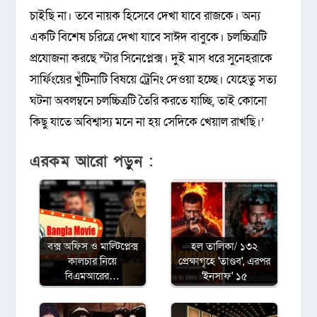
চাইছি না। তবে নায়ক হিসেবে দেখা যাবে রাজকে। অন্য
একটি বিশেষ চরিত্রে দেখা যাবে সাঈদ বাবুকে। চলচ্চিত্রটি
প্রযোজনা করছে স্টার সিনেপ্লেক্স। দুই মাস ধরে সুনেহরাকে
সার্ফিংয়ের খুঁটিনাটি বিষয়ে ট্রেনিং দেওয়া হচ্ছে। যেহেতু সত্য
ঘটনা অবলম্বনে চলচ্চিত্রটি তৈরি করতে যাচ্ছি, তাই কোনো
কিছু যাতে অবিশ্বাস্য মনে না হয় সেদিকে খেয়াল রাখছি।’
এরকম আরো পড়ুন :
বক্স অফিস ও মাল্টিপ্লেক্স
হল তালিকা/ ১৩২
কালচার নিয়ে
প্রেক্ষাগৃহে 'তাণ্ডব', এরপর
বিএমআরের…
'ইনসাফ' ১৫