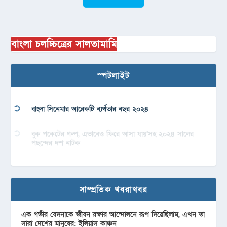
বাংলা চলচ্চিত্রের সালতামামি
স্পটলাইট
বাংলা সিনেমার আরেকটি ব্যর্থতার বছর ২০২৪
বুক পকেটের গল্প, এভাবেও ফিরে আসা যায়’সহ ২০২৪ সালের
পছন্দের দশ নাটক
সাম্প্রতিক খবরাখবর
এক গভীর বেদনাকে জীবন রক্ষার আন্দোলনে রূপ দিয়েছিলাম, এখন তা
সারা দেশের মানুষের: ইলিয়াস কাঞ্চন