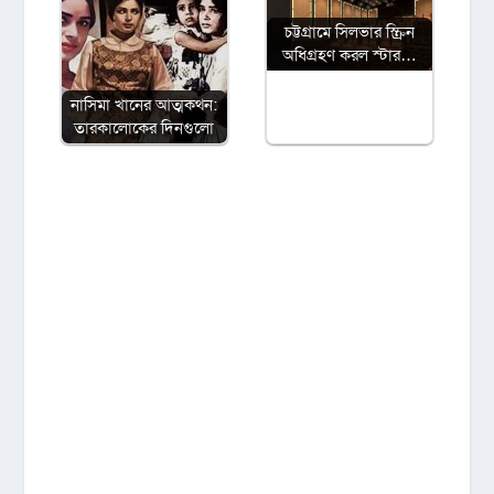
চট্টগ্রামে সিলভার স্ক্রিন
অধিগ্রহণ করল স্টার…
নাসিমা খানের আত্মকথন:
তারকালোকের দিনগুলো