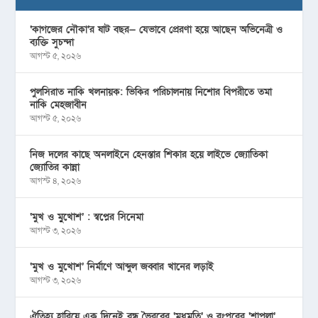
‘কাগজের নৌকা’র ষাট বছর— যেভাবে প্রেরণা হয়ে আছেন অভিনেত্রী ও
ব্যক্তি সুচন্দা
আগস্ট ৫, ২০২৬
পুলসিরাত নাকি খলনায়ক: ভিকির পরিচালনায় নিশোর বিপরীতে তমা
নাকি মেহজাবীন
আগস্ট ৫, ২০২৬
নিজ দলের কাছে অনলাইনে হেনস্তার শিকার হয়ে লাইভে জ্যোতিকা
জ্যোতির কান্না
আগস্ট ৪, ২০২৬
‘মুখ ও মু্খোশ’ : স্বপ্নের সিনেমা
আগস্ট ৩, ২০২৬
‘মুখ ও মুখোশ’ নির্মাণে আব্দুল জব্বার খানের লড়াই
আগস্ট ৩, ২০২৬
ঐতিহ্য হারিয়ে এক দিনেই বন্ধ ভৈরবের ‘মধুমতি’ ও রংপুরের ‘শাপলা’