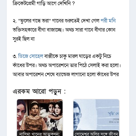
ক্রিকেটপ্রেমী গাড়ি আগে দেখিনি
?
২. “ফুলের গন্ধে ভরা” গানের শুরুতেই দেখা গেল
পরী মনি
ভক্তিসহকারে বীণা বাজাচ্ছে। অথচ সারা গানে বীণার কোন
সুরই ছিল না
৩.
ডিজে সোহেল
বাপ্পীকে চাকু মারল ঘাড়ের একটু নিচে
কাঁধের উপর। অথচ অপারেশনে তার পিঠে সেলাই করা হলো।
আবার অপারেশন শেষে ব্যান্ডেজ লাগানো হলো কাঁধের উপর
এরকম আরো পড়ুন :
নাসিমা খানের আত্মকথন:
সোমেশ্বর অলির সঙ্গে জীবন