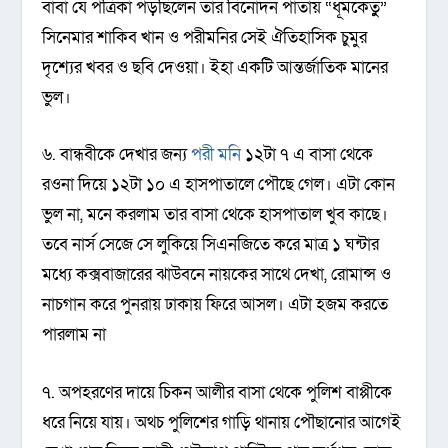
বাবা যে পত্রিকা পড়ছিলেন তার বিনোদন পাতায় “ধূমকেতুু”
সিনেমার শাকিব খান ও পরীমনির সেই ঐতিহাসিক চুমুর
দৃশ্যের খবর ও ছবি দেওয়া। ইহা একটি আন্তর্জাতিক মানের
ভুল।
৬. বান্ধবীকে দেখার জন্য
পরী মনি
১২টা ৭ এ বাসা থেকে
রওনা দিয়ে ১২টা ১০ এ হাসপাতালে পৌছে গেল। এটা কোন
ভুল না, মনে করলাম তার বাসা থেকে হাসপাতাল খুব কাছে।
তবে নার্স সেজে সে লুকিয়ে সিএনজিতে করে মাত্র ১ ঘন্টার
মধ্যে কক্সবাজারের ঝাউবনে নায়কের সাথে দেখা, রোমান্স ও
নাচগান করে পুনরায় ঢাকায় ফিরে আসল। এটা হজম করতে
পারলাম না
৭. অপহরণের দায়ে চিকন আলীর বাসা থেকে পুলিশ বাপ্পীকে
ধরে নিয়ে যায়। অথচ পুলিশের গাড়ি থানায় পৌছানোর আগেই