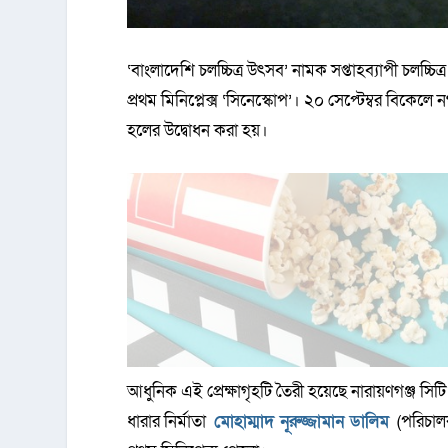
‘বাংলাদেশি চলচ্চিত্র উৎসব’ নামক সপ্তাহব্যাপী চলচ্চি
প্রথম মিনিপ্লেক্স ‘সিনেস্কোপ’। ২০ সেপ্টেম্বর বিকেল
হলের উদ্বোধন করা হয়।
আধুনিক এই প্রেক্ষাগৃহটি তৈরী হয়েছে নারায়ণগঞ্জ সিটি
ধারার নির্মাতা
মোহাম্মাদ নূরুজ্জামান ডালিম
(পরিচা