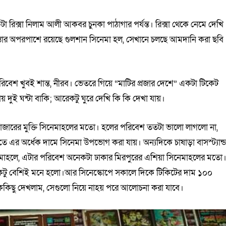
কটা রিক্সা নিলাম আলী আকবর চুনকা পাঠাগার পর্যন্ত। রিক্সা থেকে নেমে দেখি
াস্তার অপরপাশে রয়েছে গুলশান সিনেমা হল, সেখানে চলছে আমদানি করা ছবি
িবেশ খুবই শান্ত, নীরব। ভেতরে গিয়ে “মাটির প্রজার দেশে” একটা টিকেট
দুই ঘন্টা বাকি; আরেকটু ঘুরে দেখি কি কি দেখা যায়।
বাজারের মুক্তি সিনেমাহলের মতো। হলের পরিবেশ ততটা ভালো লাগলো না,
িতে এর অর্ধেক দামে সিনেমা উপভোগ করা যায়। অন্যদিকে চাষাড়া বাসস্ট্যান্
েমাহলে, এটার পরিবেশ অনেকটা ঢাকার মিরপুরের এশিয়া সিনেমাহলের মতো
কটু বেশিই মনে হলো।আর সিনেস্কোপে সকালে দিকে টিকিটের দাম ১০০
ককিছু দেখলাম, সেগুলো নিয়ে নাহয় পরে আলোচনা করা যাবে।