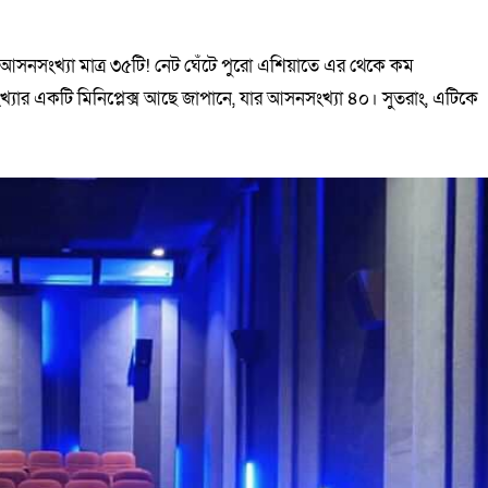
 এর আসনসংখ্যা মাত্র ৩৫টি! নেট ঘেঁটে পুরো এশিয়াতে এর থেকে কম
সংখ্যার একটি মিনিপ্লেক্স আছে জাপানে, যার আসনসংখ্যা ৪০। সুতরাং, এটিকে