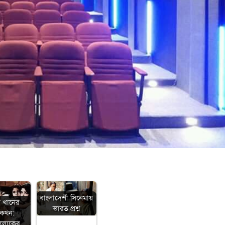
বাংলাদেশী সিনেমায়
া খানের
ভারত প্রশ্ন
মকথন:
ালোকের