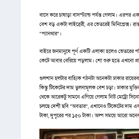
বাসে করে চাষাড়া বাসস্ট্যান্ড পর্যন্ত গেলাম। এরপর এ
বেশ বড় একটা লাইব্রেরী, এর ভেতরেই মিনিপ্লেক্স। র
“প্যানথার”।
বাইরে জনমানুষে পূর্ণ একটি এলাকা হলেও ভেতরের পর
কেটে আবার বেরিয়ে পড়লাম। শো শুরু হতে এখনো প্রায় 
গুলশান হলটার বাহ্যিক গঠনটা অনেকটা ঢাকার রায়ের
কিন্তু টিকেটের দাম তুলনামূলক বেশ চড়া। ঢাকার মুক্ত
থেকে আরেকটু সামনে এগিয়ে গেলাম নিউ মেট্রো সিন
চলছে দেশী ছবি “অবতার”, এখানেও টিকেটের দাম এ
টাকা, দুপুরের পর ১৫০ টাকা। অল্প সময়ে আরো অনে