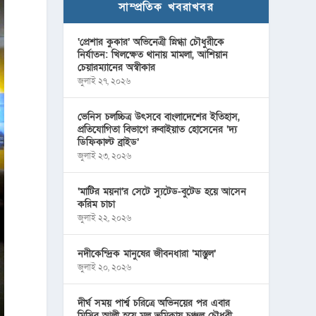
সাম্প্রতিক খবরাখবর
‘প্রেশার কুকার’ অভিনেত্রী স্নিগ্ধা চৌধুরীকে
নির্যাতন: খিলক্ষেত থানায় মামলা, আশিয়ান
চেয়ারম্যানের অস্বীকার
জুলাই ২৭, ২০২৬
ভেনিস চলচ্চিত্র উৎসবে বাংলাদেশের ইতিহাস,
প্রতিযোগিতা বিভাগে রুবাইয়াত হোসেনের ‘দ্য
ডিফিকাল্ট ব্রাইড’
জুলাই ২৩, ২০২৬
‘মাটির ময়না’র সেটে স্যুটেড-বুটেড হয়ে আসেন
করিম চাচা
জুলাই ২২, ২০২৬
নদীকেন্দ্রিক মানুষের জীবনধারা ‘মাস্তুল’
জুলাই ২০, ২০২৬
দীর্ঘ সময় পার্শ্ব চরিত্রে অভিনয়ের পর এবার
মিসির আলী হয়ে মূল ভূমিকায় চঞ্চল চৌধুরী