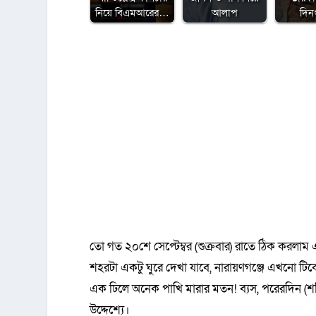
নিয়ে বিএমআরের…
আলাপ
দিন
তো গত ২০শে সেপ্টেম্বর (শুক্রবার) রাতে ঠিক করলা
শহরটা একটু ঘুরে দেখা যাবে, নারায়ণগঞ্জে এখনো টিক
এক ঢিলে অনেক পাখি মারার মতন! ব্যস, পরেরদিন (শন
উদ্দেশ্যে।