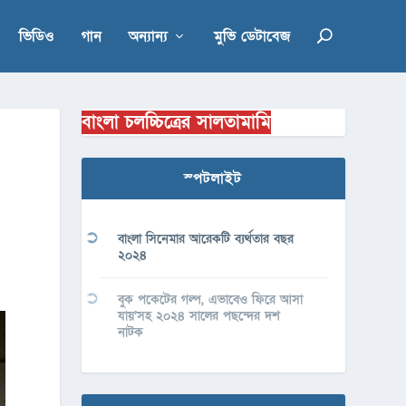
ভিডিও
গান
অন্যান্য
মুভি ডেটাবেজ
বাংলা চলচ্চিত্রের সালতামামি
স্পটলাইট
বাংলা সিনেমার আরেকটি ব্যর্থতার বছর
২০২৪
বুক পকেটের গল্প, এভাবেও ফিরে আসা
যায়’সহ ২০২৪ সালের পছন্দের দশ
নাটক