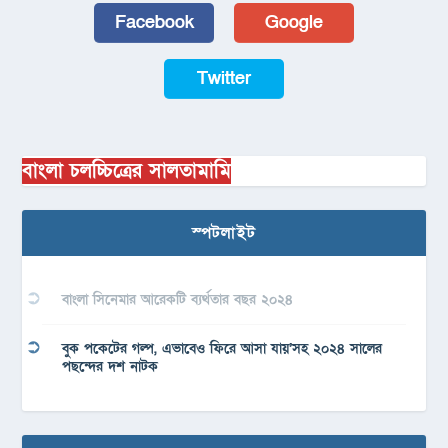
Facebook
Google
Twitter
বাংলা চলচ্চিত্রের সালতামামি
স্পটলাইট
বাংলা সিনেমার আরেকটি ব্যর্থতার বছর ২০২৪
বুক পকেটের গল্প, এভাবেও ফিরে আসা যায়’সহ ২০২৪ সালের
পছন্দের দশ নাটক