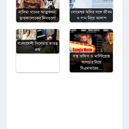
নাসিমা খানের আত্মকথন:
সোমেশ্বর অলির সঙ্গে জীবন
তারকালোকের দিনগুলো
ও গান নিয়ে আলাপ
বাংলাদেশী সিনেমায় ভারত
প্রশ্ন
বক্স অফিস ও মাল্টিপ্লেক্স
কালচার নিয়ে
বিএমআরের…