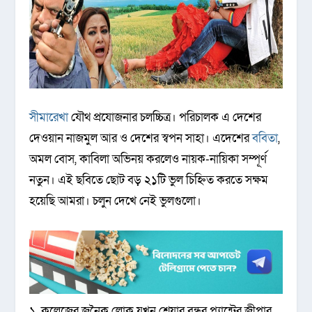
সীমারেখা
যৌথ প্রযোজনার চলচ্চিত্র। পরিচালক এ দেশের
দেওয়ান নাজমুল আর ও দেশের স্বপন সাহা। এদেশের
ববিতা
,
অমল বোস, কাবিলা অভিনয় করলেও নায়ক-নায়িকা সম্পূর্ণ
নতুন। এই ছবিতে ছোট বড় ২১টি ভুল চিহ্নিত করতে সক্ষম
হয়েছি আমরা। চলুন দেখে নেই ভুলগুলো।
১. কলেজের জনৈক লোক যখন শ্রেয়ার বন্ধুর প্যান্টের জীপার