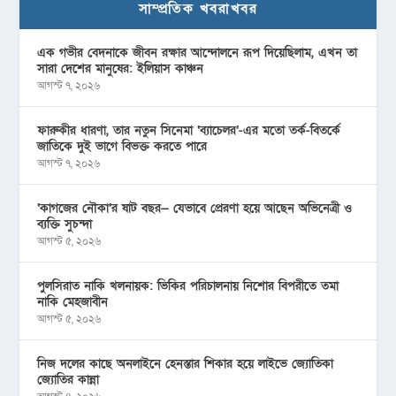
সাম্প্রতিক খবরাখবর
এক গভীর বেদনাকে জীবন রক্ষার আন্দোলনে রূপ দিয়েছিলাম, এখন তা
সারা দেশের মানুষের: ইলিয়াস কাঞ্চন
আগস্ট ৭, ২০২৬
ফারুকীর ধারণা, তার নতুন সিনেমা ‘ব্যাচেলর’-এর মতো তর্ক-বিতর্কে
জাতিকে দুই ভাগে বিভক্ত করতে পারে
আগস্ট ৭, ২০২৬
‘কাগজের নৌকা’র ষাট বছর— যেভাবে প্রেরণা হয়ে আছেন অভিনেত্রী ও
ব্যক্তি সুচন্দা
আগস্ট ৫, ২০২৬
পুলসিরাত নাকি খলনায়ক: ভিকির পরিচালনায় নিশোর বিপরীতে তমা
নাকি মেহজাবীন
আগস্ট ৫, ২০২৬
নিজ দলের কাছে অনলাইনে হেনস্তার শিকার হয়ে লাইভে জ্যোতিকা
জ্যোতির কান্না