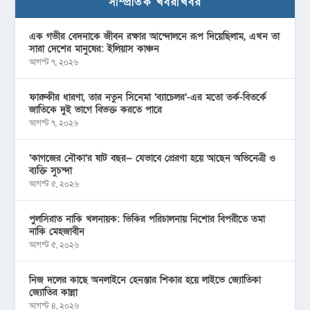
সাম্প্রতিক খবরাখবর
এক গভীর বেদনাকে জীবন রক্ষার আন্দোলনে রূপ দিয়েছিলাম, এখন তা
সারা দেশের মানুষের: ইলিয়াস কাঞ্চন
আগস্ট ৭, ২০২৬
ফারুকীর ধারণা, তার নতুন সিনেমা ‘ব্যাচেলর’-এর মতো তর্ক-বিতর্কে
জাতিকে দুই ভাগে বিভক্ত করতে পারে
আগস্ট ৭, ২০২৬
‘কাগজের নৌকা’র ষাট বছর— যেভাবে প্রেরণা হয়ে আছেন অভিনেত্রী ও
ব্যক্তি সুচন্দা
আগস্ট ৫, ২০২৬
পুলসিরাত নাকি খলনায়ক: ভিকির পরিচালনায় নিশোর বিপরীতে তমা
নাকি মেহজাবীন
আগস্ট ৫, ২০২৬
নিজ দলের কাছে অনলাইনে হেনস্তার শিকার হয়ে লাইভে জ্যোতিকা
জ্যোতির কান্না
আগস্ট ৪, ২০২৬