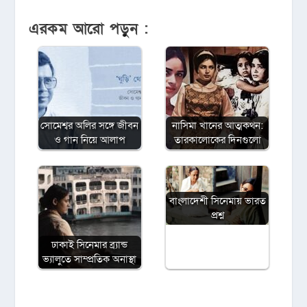
এরকম আরো পড়ুন :
সোমেশ্বর অলির সঙ্গে জীবন
নাসিমা খানের আত্মকথন:
ও গান নিয়ে আলাপ
তারকালোকের দিনগুলো
বাংলাদেশী সিনেমায় ভারত
প্রশ্ন
ঢাকাই সিনেমার ব্র্যান্ড
ভ্যালুতে সাম্প্রতিক অনাস্থা