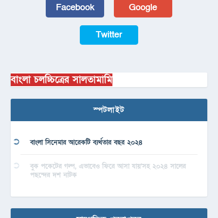
Facebook
Google
Twitter
বাংলা চলচ্চিত্রের সালতামামি
স্পটলাইট
বাংলা সিনেমার আরেকটি ব্যর্থতার বছর ২০২৪
বুক পকেটের গল্প, এভাবেও ফিরে আসা যায়’সহ ২০২৪ সালের
পছন্দের দশ নাটক