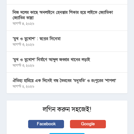
নিজ দলের কাছে অনলাইনে হেনস্তার শিকার হয়ে লাইভে জ্যোতিকা
জ্যোতির কান্না
আগস্ট ৪, ২০২৬
‘মুখ ও মু্খোশ’ : স্বপ্নের সিনেমা
আগস্ট ৩, ২০২৬
‘মুখ ও মুখোশ’ নির্মাণে আব্দুল জব্বার খানের লড়াই
আগস্ট ৩, ২০২৬
ঐতিহ্য হারিয়ে এক দিনেই বন্ধ ভৈরবের ‘মধুমতি’ ও রংপুরের ‘শাপলা’
আগস্ট ২, ২০২৬
লগিন করুন সহজেই!
Facebook
Google