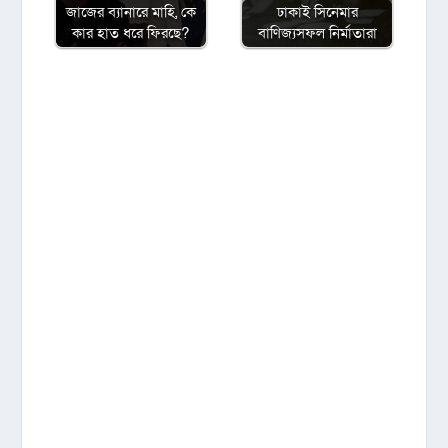
জাজের ব্যানারে মাহি, কে
ঢাকাই সিনেমার
কার হাত ধরে ফিরছে?
বাণিজ্যসফল নির্মাতারা