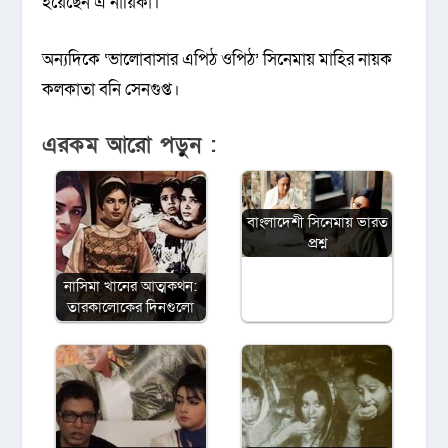
হয়েছেন এ নায়িকা।
অন্যদিকে ‘ভালোবাসার এপিঠ ওপিঠ’ সিনেমায় মাহির নায়ক
কলকাতা বনি সেনগুপ্ত।
এরকম আরো পড়ুন :
বাংলাদেশী সিনেমায় ভারত
প্রশ্ন
নাসিমা খানের আত্মকথন:
তারকালোকের দিনগুলো