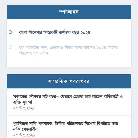
স্পটলাইট
বাংলা সিনেমার আরেকটি ব্যর্থতার বছর ২০২৪
বুক পকেটের গল্প, এভাবেও ফিরে আসা যায়’সহ ২০২৪ সালের
পছন্দের দশ নাটক
সাম্প্রতিক খবরাখবর
‘কাগজের নৌকা’র ষাট বছর— যেভাবে প্রেরণা হয়ে আছেন অভিনেত্রী ও
ব্যক্তি সুচন্দা
আগস্ট ৫, ২০২৬
পুলসিরাত নাকি খলনায়ক: ভিকির পরিচালনায় নিশোর বিপরীতে তমা
নাকি মেহজাবীন
আগস্ট ৫, ২০২৬