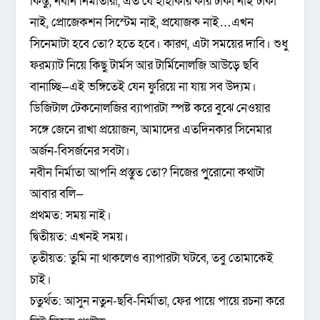
কিন্তু, নবীন নির্মাতারা, এত যে হাহাকার করি টাকা নাই টাকা
নাই, প্রোজেকশন সিস্টেম নাই, প্রযোজক নাই…এখন
সিনেমাটা হবে তো? হতে হবে। কারণ, এটা সময়ের দাবি। শুধু
ফরম্যাট নিয়ে কিছু টার্মস আর টার্মিনোলজি আউড়ে ছবি
বানাচ্ছি—এই ভঙ্গিতেই যেন ফুরিয়ে না যায় সব উদ্যম।
ডিজিটাল টেকনোলজির ব্যাপারটা স্পষ্ট করে বুঝে নেওয়ার
সঙ্গে জেনে রাখা প্রয়োজন, আমাদের এতদিনকার সিনেমার
অর্জন-বিসর্জনের সবটা।
নবীন নির্মাতা আপনি প্রস্তুত তো? নিজের পুুরোনো কথাটা
আবার বলি—
প্রথমত: সময় নাই।
দ্বিতীয়ত: এখনই সময়।
তৃতীয়ত: তুমি না থাকলেও ব্যাপারটা ঘটবে, তবু তোমাকেই
চাই।
চতুর্থত: আসুন নতুন-ছবি-নির্মাতা, ফের পায়ে পায়ে রচনা করে