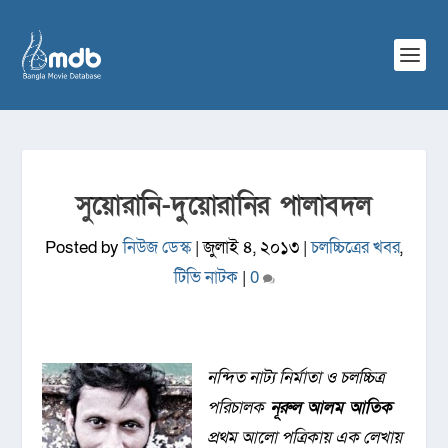
সুয়োরানি-দুয়োরানির পালাবদল
Posted by
নিউজ ডেস্ক
|
জুলাই ৪, ২০১৩
|
চলচ্চিত্রের খবর
,
টিভি নাটক
|
0
নন্দিত নাট্য নির্মাতা ও চলচ্চিত্র
পরিচালক
নূরুল আলম আতিক
প্রথম আলো পত্রিকায় এক লেখায়