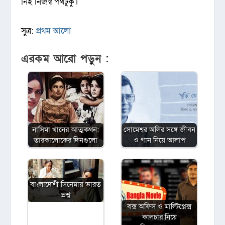
নিই নিজস্ব পথটুকু।
সুত্র:
প্রথম আলো
এরকম আরো পড়ুন :
নাসিমা খানের আত্মকথন:
সোমেশ্বর অলির সঙ্গে জীবন
তারকালোকের দিনগুলো
ও গান নিয়ে আলাপ
বাংলাদেশী সিনেমায় ভারত
প্রশ্ন
বক্স অফিস ও মাল্টিপ্লেক্স
কালচার নিয়ে