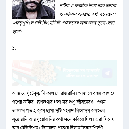
নাটক ও চলচ্চিত্র নিয়ে তার ভাবনা
ও বর্তমান অবস্থার কথা বলেছেন।
গুরুত্বপূর্ণ লেখাটি বিএমডিবি পাঠকদের জন্য হুবহু তুলে দেয়া
হলো-
১.
আজ যে ঘুঁটেকুড়ানি কাল সে রাজরানি। আজ যে রাজা কাল সে
পথের ফকির। রূপকথার গল্প নয় শুধু, জীবনেরও। প্রথম
আলোর গত ২ জুনে ছাপা দুটি সংবাদ বিনোদন জগতের
সুয়োরানি আর দুয়োরানির কথা মনে করিয়ে দিল। এরা সিনেমা
আর টেলিভিশন। বিনোদন পাতায় ছিল নাটকের শিল্পী,