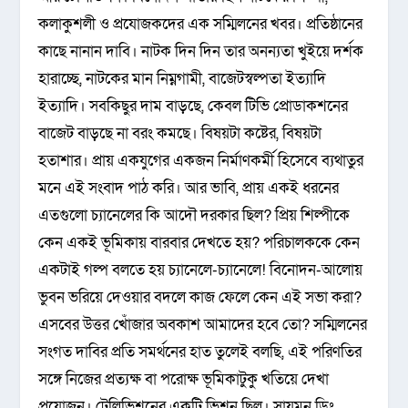
কলাকুশলী ও প্রযোজকদের এক সম্মিলনের খবর। প্রতিষ্ঠানের
কাছে নানান দাবি। নাটক দিন দিন তার অনন্যতা খুইয়ে দর্শক
হারাচ্ছে, নাটকের মান নিম্নগামী, বাজেটস্বল্পতা ইত্যাদি
ইত্যাদি। সবকিছুর দাম বাড়ছে, কেবল টিভি প্রোডাকশনের
বাজেট বাড়ছে না বরং কমছে। বিষয়টা কষ্টের, বিষয়টা
হতাশার। প্রায় একযুগের একজন নির্মাণকর্মী হিসেবে ব্যথাতুর
মনে এই সংবাদ পাঠ করি। আর ভাবি, প্রায় একই ধরনের
এতগুলো চ্যানেলের কি আদৌ দরকার ছিল? প্রিয় শিল্পীকে
কেন একই ভূমিকায় বারবার দেখতে হয়? পরিচালককে কেন
একটাই গল্প বলতে হয় চ্যানেলে-চ্যানেলে! বিনোদন-আলোয়
ভুবন ভরিয়ে দেওয়ার বদলে কাজ ফেলে কেন এই সভা করা?
এসবের উত্তর খোঁজার অবকাশ আমাদের হবে তো? সম্মিলনের
সংগত দাবির প্রতি সমর্থনের হাত তুলেই বলছি, এই পরিণতির
সঙ্গে নিজের প্রত্যক্ষ বা পরোক্ষ ভূমিকাটুকু খতিয়ে দেখা
প্রয়োজন। টেলিভিশনের একটি ভিশন ছিল। সায়মন ড্রিং,