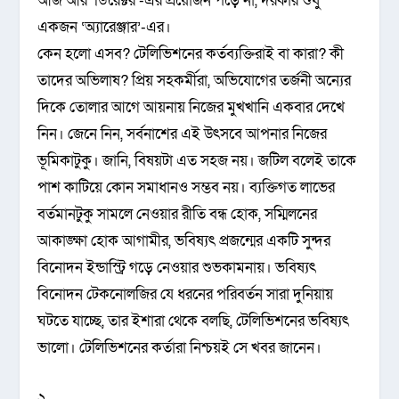
আজ আর ‘ডিরেক্টর’-এর প্রয়োজন পড়ে না, দরকার শুধু
একজন ‘অ্যারেঞ্জার’-এর।
কেন হলো এসব? টেলিভিশনের কর্তব্যক্তিরাই বা কারা? কী
তাদের অভিলাষ? প্রিয় সহকর্মীরা, অভিযোগের তর্জনী অন্যের
দিকে তোলার আগে আয়নায় নিজের মুখখানি একবার দেখে
নিন। জেনে নিন, সর্বনাশের এই উৎসবে আপনার নিজের
ভূমিকাটুকু। জানি, বিষয়টা এত সহজ নয়। জটিল বলেই তাকে
পাশ কাটিয়ে কোন সমাধানও সম্ভব নয়। ব্যক্তিগত লাভের
বর্তমানটুকু সামলে নেওয়ার রীতি বন্ধ হোক, সম্মিলনের
আকাঙ্ক্ষা হোক আগামীর, ভবিষ্যৎ প্রজন্মের একটি সুন্দর
বিনোদন ইন্ডাস্ট্রি গড়ে নেওয়ার শুভকামনায়। ভবিষ্যৎ
বিনোদন টেকনোলজির যে ধরনের পরিবর্তন সারা দুনিয়ায়
ঘটতে যাচ্ছে, তার ইশারা থেকে বলছি, টেলিভিশনের ভবিষ্যৎ
ভালো। টেলিভিশনের কর্তারা নিশ্চয়ই সে খবর জানেন।
২.