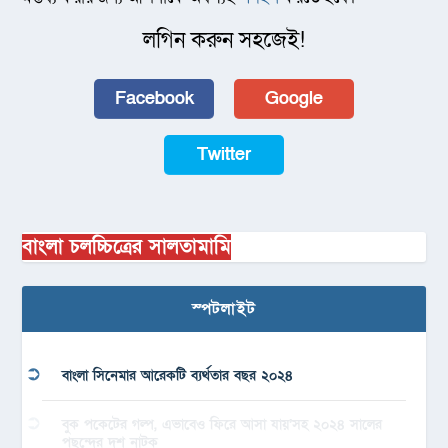
লগিন করুন সহজেই!
Facebook
Google
Twitter
বাংলা চলচ্চিত্রের সালতামামি
স্পটলাইট
বাংলা সিনেমার আরেকটি ব্যর্থতার বছর ২০২৪
বুক পকেটের গল্প, এভাবেও ফিরে আসা যায়’সহ ২০২৪ সালের
পছন্দের দশ নাটক