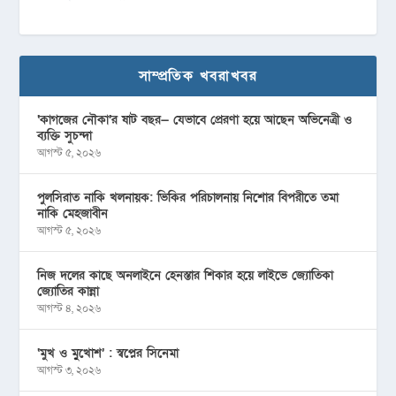
সাম্প্রতিক খবরাখবর
‘কাগজের নৌকা’র ষাট বছর— যেভাবে প্রেরণা হয়ে আছেন অভিনেত্রী ও
ব্যক্তি সুচন্দা
আগস্ট ৫, ২০২৬
পুলসিরাত নাকি খলনায়ক: ভিকির পরিচালনায় নিশোর বিপরীতে তমা
নাকি মেহজাবীন
আগস্ট ৫, ২০২৬
নিজ দলের কাছে অনলাইনে হেনস্তার শিকার হয়ে লাইভে জ্যোতিকা
জ্যোতির কান্না
আগস্ট ৪, ২০২৬
‘মুখ ও মু্খোশ’ : স্বপ্নের সিনেমা
আগস্ট ৩, ২০২৬