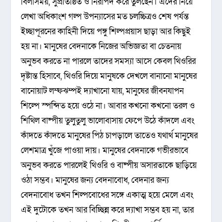
বিলাসময়, সুপ্রতিষ্ঠিত ও নিরাপদ করে তুলছেন। এঁদের নিয়ে
লেখা অধিকাংশ গল্প উপন্যাসের মত চলচ্চিত্রও শেষ পর্যন্ত
ইচ্ছাপূরনের কাহিনী দিয়ে পঙ্গু শিল্পপ্রয়াস ছাড়া আর কিছুই
হয় না। মানুষের বেদনাকে নিজের অভিজ্ঞতা বা চেতনায়
অনুভব করতে না পারলে তাদের সমস্যা আসে কেবল থিওরির
দৃষ্টান্ত হিসাবে, থিওরি দিয়ে মানুষকে দেখলে বানানো মানুষের
বানোয়াট লম্ফঝম্পই দ্যাখানো যায়, মানুষের জীবনযাপন
শিল্পে স্পন্দিত হয়ে ওঠে না। আবার কখনো কখনো তরল ও
শিথিল বাষ্পীয় তুলুতুলু ভালোবাসায় ফেপে উঠে কাঁদলে এবং
কাঁদতে কাঁদতে মানুষের পিঠ চাপড়ালে তাতেও যথার্থ মানুষের
লেশমাত্র খুঁজে পাওয়া দায়। মানুষের বেদনাকে গভীরভাবে
অনুভব করতে পারলেই থিওরি ও বাষ্পীয় অসারতাকে ছাড়িয়ে
ওঠা সম্ভব। মানুষের জন্য বেদনাবোধ, বেদনার জন্য
বেদনাবোধ তখন শিল্পবোধের সঙ্গে একাত্ম হয়ে মেলে এবং
এই দুটোকে তখন আর বিচ্ছিন্ন করে দ্যাখা সম্ভব হয় না, তার