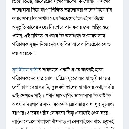
ভিজে ভিজে, রঙবেরঙের সখের আবেগ কি পোষায়? সখের
ভালোবাসা দিয়ে ফাঁপা শিক্ষিত ভদ্রলোকরা তাদের নিয়ে ছবি
করার সময় কি লেখার সময় নিজেদের ভিত্তিহীন চটচটে
অনুভূতি তাদের মধ্যে নিঃশেষে দান করার জন্য অস্থির হয়ে
ওঠেন, এই ছবিতে দেখলাম কি অসাধারণ সংযমের সঙ্গে
পরিচালক দুজন নিজেদের মধ্যবিত্ত আবেগ বিতরণের লোভ
জয় করেছেন।
সূর্য দীঘল বাড়ী’
র সাফল্যের একটি প্রধান কারণই হলো
পরিচালকদের মাত্রাবোধ। চরিত্রসমূহের যার যা ভূমিকা তার
বেশী চাপ দেয়া হয় নি, দুঃখকষ্ট তাদের যা থাকার কথা, পর্দায়
তাই দেখতে পাই । গরীব গ্রামবাসীর ভালোবাসা কি কষ্ট কি
অপমান দ্যাখাবার সময় এরকম মাত্রা বজায় রাখা খুব দুঃসাধ্য
ব্যাপার। গ্রামের গরীব লোকজন কিন্তু এভাবেই প্রেম করে।
বাড়ির পেছনে নিকানো বাঁশঝাড় বা রেললাইনের ধারে জুৎসই