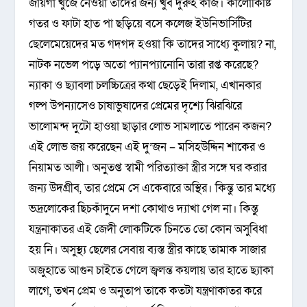
জায়গা খুঁজে নেওয়া তাদের জন্য খুব দুরুহ কাজ। কালোকিষ্টি
গতর ও ফাটা হাত পা ছড়িয়ে বসে কলেজ ইউনিভার্সিটির
ছেলেমেয়েদের মত গদগদ হওয়া কি তাদের সাধ্যে কুলায়? না,
নাটক নভেল পড়ে অতো প্যানপ্যানোনি তারা রপ্ত করেছে?
ন্যাকা ও ছ্যাবলা চলচ্চিত্রের কথা ছেড়েই দিলাম, এখানকার
গল্প উপন্যাসেও চাষাভুষাদের প্রেমের দৃশ্যে ঝিরঝিরে
ভালোমন্দ দুটো হাওয়া ছাড়ার লোভ সামলাতে পারেন কজন?
এই লোভ জয় করেছেন এই দু’জন – মসিহউদ্দিন শাকের ও
নিয়ামত আলী। অনুতপ্ত স্বামী পরিত্যাক্তা স্ত্রীর সঙ্গে ঘর করার
জন্য উদগ্রীব, তার প্রেমে সে একেবারে অস্থির। কিন্তু তার মধ্যে
ভদ্রলোকের ছিচকাঁদুনে দশা কোথাও দ্যাখা গেল না। কিন্তু
যন্ত্রনাকাতর এই জেদী লোকটিকে চিনতে তো কোন অসুবিধা
হয় নি। অসুস্থ্য ছেলের সেবায় ব্যস্ত স্ত্রীর কাছে তামাক সাজার
অজুহাতে আগুন চাইতে গেলে জ্বলন্ত কয়লায় তার হাতে ছ্যাকা
লাগে, তখন প্রেম ও অনুতাপ তাকে কতটা যন্ত্রণাকাতর করে