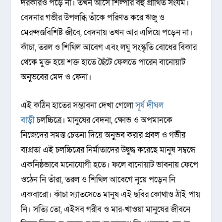
দরকারও পড়ে না। তখন আসে শিল্পীর বহু প্রার্থিত সংযম।
বেদনার গভীর উপলব্ধি তাঁকে পরিণত করে ঋজু ও
মেরুদণ্ডবিশিষ্ট জীবে, বেদনায় তখন আর এলিয়ে পড়েন না।
কাঁচা, তরল ও শিথিল আবেগ এবং লঘু সংস্কৃতি বোধের বিকার
থেকে মুক্ত হয়ে শক্ত হাতে ছৈঁটে ফেলতে পারেন বানোয়াট
অনুভবের মেদ ও ফেনা।
এই কঠিন হাতের সম্ভাবনা দেখা গেলো
সূর্য দীঘল
বাড়ী
চলচ্চিত্রে। মানুষের বেদনা, ক্ষোভ ও অপমানকে
নিজেদের সমস্ত চেতনা দিয়ে অনুভব করার প্রবল ও গভীর
ব্যগ্রতা এই চলচ্চিত্রের নির্মাতাদের উদ্বুদ্ধ করেছে মানুষ সম্বন্ধে
একনিষ্ঠভাবে মনোযোগী হতে। ফলে বানোয়াট ভাবনায় ফেপে
ওঠেন নি তাঁরা, তরল ও শিথিল আবেগে নুয়ে পড়েন নি
একবারো। কাঁচা স্যাতসেতে মানুষ এই ছবির কোথাও ঠাঁই পায়
নি। সত্যি তো, এইসব গরীব ও মার-খাওয়া মানুষের জীবনে