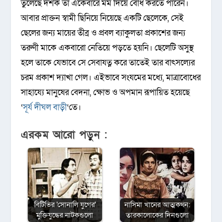
তুলেছে দর্শক তা একেবারে মর্ম দিয়ে বোধ করতে পারেন।
আবার প্রাক্তন স্বামী ছিনিয়ে নিয়েছে একটি ছেলেকে, সেই
ছেলের জন্য মায়ের তীব্র ও প্রবল ব্যাকুলতা প্রকাশের জন্য
তরুণী মাকে একবারো নেতিয়ে পড়তে হয়নি। ছেলেটি অসুস্থ
হলে তাকে যেভাবে সে সেবাযত্ন করে তাতেই তার বাৎসল্যের
চরম প্রকাশ দ্যাখা গেল। এইভাবে সংযমের মধ্যে, মাত্রাবোধের
সাহায্যে মানুষের বেদনা, ক্ষোভ ও অপমান রূপায়িত হয়েছে
‘
সূর্য দীঘল বাড়ী
‘তে।
এরকম আরো পড়ুন :
বিটিভির ‌'সোনালি যুগের'
নাসিমা খানের আত্মকথন:
মুক্তিযুদ্ধের নাটকগুলো
তারকালোকের দিনগুলো