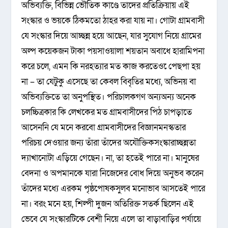
অভিব্যক্তি, বিভিন্ন ভৌতিক কাণ্ডে তাদের প্রতিক্রিয়ায় এই
সংস্কার ও ভয়কে ঠিকমতো ঠাহর করা যায় না। গোটা গ্রামবাসী
যে সংস্কার দিয়ে আচ্ছন্ন হয়ে আছেন, যার সুযোগ নিয়ে গ্রামের
অল্প কয়েকজন টাকা পয়সাওয়ালা শয়তান অবাধে হারামিপনা
করে চলে, এমন কি নরহত্যার মত কাজ করতেও েপেছপা হয়
না – তা যেটুকু এসেছে তা কেবল বিবৃতির মধ্যে, অভিনয় বা
অভিব্যক্তিতে তা অনুপস্থিত। পরিচালকগণ অন্যঅন্য অনেক
চলচ্চিত্রকার কি লেখকের মত গ্রামবাসীদের পিঠ চাপড়াতে
আসেননি যে মনে করবো গ্রামবাসীদের বিজ্ঞানমনস্কতার
পরিচয় দেওয়ার জন্য তাঁরা তাঁদের অযৌক্তিকসংস্কারাচ্ছন্নতা
দ্যাখানোটা এড়িয়ে গেছেন। না, তা হতেই পারে না। মানুষের
বেদনা ও অপমানকে যারা নিজেদের বোধ দিয়ে অনুভব করেন
তাঁদের মধ্যে এরকম পৃষ্ঠপোষকসুলব মনোভাব আসতেই পারে
না। বরং মনে হয়, শিল্পী দুজন অতিরিক্ত সতর্ক ছিলেন এই
ভেবে যে সংস্কারটিকে বেশী নিয়ে এলে তা বাড়াবাড়ির পর্যায়ে