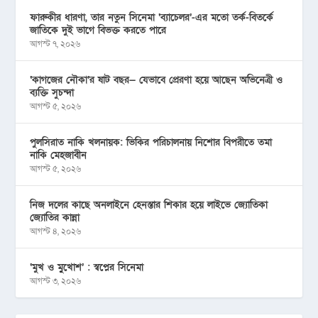
ফারুকীর ধারণা, তার নতুন সিনেমা ‘ব্যাচেলর’-এর মতো তর্ক-বিতর্কে
জাতিকে দুই ভাগে বিভক্ত করতে পারে
আগস্ট ৭, ২০২৬
‘কাগজের নৌকা’র ষাট বছর— যেভাবে প্রেরণা হয়ে আছেন অভিনেত্রী ও
ব্যক্তি সুচন্দা
আগস্ট ৫, ২০২৬
পুলসিরাত নাকি খলনায়ক: ভিকির পরিচালনায় নিশোর বিপরীতে তমা
নাকি মেহজাবীন
আগস্ট ৫, ২০২৬
নিজ দলের কাছে অনলাইনে হেনস্তার শিকার হয়ে লাইভে জ্যোতিকা
জ্যোতির কান্না
আগস্ট ৪, ২০২৬
‘মুখ ও মু্খোশ’ : স্বপ্নের সিনেমা
আগস্ট ৩, ২০২৬