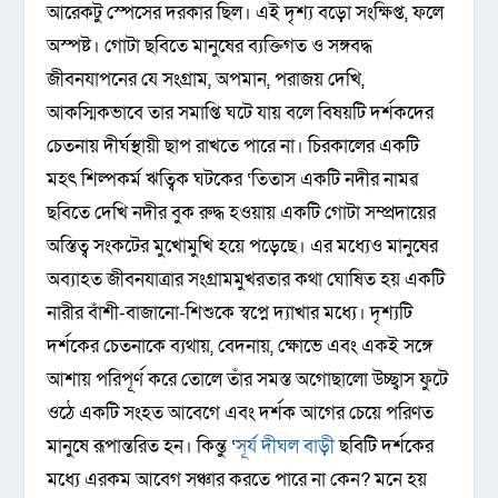
আরেকটু স্পেসের দরকার ছিল। এই দৃশ্য বড়ো সংক্ষিপ্ত, ফলে
অস্পষ্ট। গোটা ছবিতে মানুষের ব্যক্তিগত ও সঙ্গবদ্ধ
জীবনযাপনের যে সংগ্রাম, অপমান, পরাজয় দেখি,
আকস্মিকভাবে তার সমাপ্তি ঘটে যায় বলে বিষয়টি দর্শকদের
চেতনায় দীর্ঘস্থায়ী ছাপ রাখতে পারে না। চিরকালের একটি
মহৎ শিল্পকর্ম ঋত্বিক ঘটকের ‘তিতাস একটি নদীর নামৱ
ছবিতে দেখি নদীর বুক রুদ্ধ হওয়ায় একটি গোটা সম্প্রদায়ের
অস্তিত্ব সংকটের মুখোমুখি হয়ে পড়েছে। এর মধ্যেও মানুষের
অব্যাহত জীবনযাত্রার সংগ্রামমুখরতার কথা ঘোষিত হয় একটি
নারীর বাঁশী-বাজানো-শিশুকে স্বপ্নে দ্যাখার মধ্যে। দৃশ্যটি
দর্শকের চেতনাকে ব্যথায়, বেদনায়, ক্ষোভে এবং একই সঙ্গে
আশায় পরিপূর্ণ করে তোলে তাঁর সমস্ত অগোছালো উচ্ছ্বাস ফুটে
ওঠে একটি সংহত আবেগে এবং দর্শক আগের চেয়ে পরিণত
মানুষে রূপান্তরিত হন। কিন্তু ‘
সূর্য দীঘল বাড়ী
ছবিটি দর্শকের
মধ্যে এরকম আবেগ সঞ্চার করতে পারে না কেন? মনে হয়