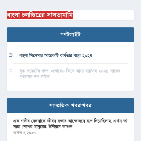
বাংলা চলচ্চিত্রের সালতামামি
স্পটলাইট
বাংলা সিনেমার আরেকটি ব্যর্থতার বছর ২০২৪
বুক পকেটের গল্প, এভাবেও ফিরে আসা যায়’সহ ২০২৪ সালের
পছন্দের দশ নাটক
সাম্প্রতিক খবরাখবর
এক গভীর বেদনাকে জীবন রক্ষার আন্দোলনে রূপ দিয়েছিলাম, এখন তা
সারা দেশের মানুষের: ইলিয়াস কাঞ্চন
আগস্ট ৭, ২০২৬