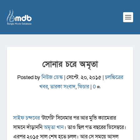
সোনার চরে অমৃতা
Posted by
নিউজ ডেস্ক
|
সেপ্টে. ২০, ২০১৫
|
চলচ্চিত্রের
খবর
,
তারকা সংবাদ
,
ফিচার
|
0
সাইফ চন্দনের
‘টার্গেট’ সিনেমার পর আর মুভি ক্যামেরার
সামনে দাঁড়াননি
অমৃতা খান
। তাও ছিল গত বছরের ডিসেম্বরে।
এরপর ২০১৫ সাল শেষ হতে চলল। আর সে সময়ে আসল