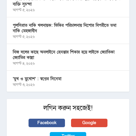
ব্যক্তি সুচন্দা
আগস্ট ৫, ২০২৬
পুলসিরাত নাকি খলনায়ক: ভিকির পরিচালনায় নিশোর বিপরীতে তমা
নাকি মেহজাবীন
আগস্ট ৫, ২০২৬
নিজ দলের কাছে অনলাইনে হেনস্তার শিকার হয়ে লাইভে জ্যোতিকা
জ্যোতির কান্না
আগস্ট ৪, ২০২৬
‘মুখ ও মু্খোশ’ : স্বপ্নের সিনেমা
আগস্ট ৩, ২০২৬
লগিন করুন সহজেই!
Facebook
Google