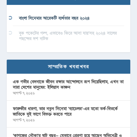
বাংলা সিনেমার আরেকটি ব্যর্থতার বছর ২০২৪
বুক পকেটের গল্প, এভাবেও ফিরে আসা যায়’সহ ২০২৪ সালের
পছন্দের দশ নাটক
সাম্প্রতিক খবরাখবর
এক গভীর বেদনাকে জীবন রক্ষার আন্দোলনে রূপ দিয়েছিলাম, এখন তা
সারা দেশের মানুষের: ইলিয়াস কাঞ্চন
আগস্ট ৭, ২০২৬
ফারুকীর ধারণা, তার নতুন সিনেমা ‘ব্যাচেলর’-এর মতো তর্ক-বিতর্কে
জাতিকে দুই ভাগে বিভক্ত করতে পারে
আগস্ট ৭, ২০২৬
‘কাগজের নৌকা’র ষাট বছর— যেভাবে প্রেরণা হয়ে আছেন অভিনেত্রী ও