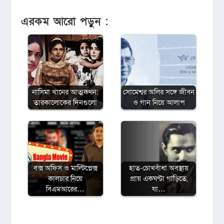
এরকম আরো পড়ুন :
নাসিমা খানের আত্মকথন:
সোমেশ্বর অলির সঙ্গে জীবন
তারকালোকের দিনগুলো
ও গান নিয়ে আলাপ
বক্স অফিস ও মাল্টিপ্লেক্স
হাত-চোখবাঁধা অবস্থায়
কালচার নিয়ে
প্রায় একঘণ্টা গাড়িতে,
বিএমআরের…
যা…