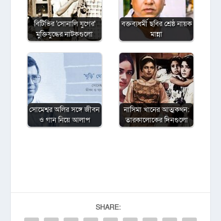
বিটিভির ‌'সোনালি যুগের'
বক্তব্যধর্মী ছবির শ্রেষ্ঠ নায়ক
মুক্তিযুদ্ধের নাটকগুলো
মান্না
সোমেশ্বর অলির সঙ্গে জীবন
নাসিমা খানের আত্মকথন:
ও গান নিয়ে আলাপ
তারকালোকের দিনগুলো
SHARE: