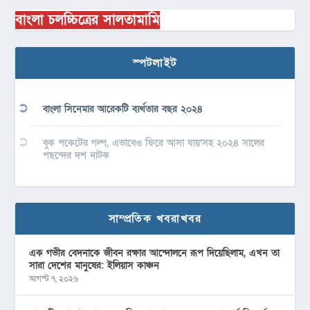
বাংলা চলচ্চিত্রের সালতামামি
স্পটলাইট
বাংলা সিনেমার আরেকটি ব্যর্থতার বছর ২০২৪
বুক পকেটের গল্প, এভাবেও ফিরে আসা যায়’সহ ২০২৪ সালের
পছন্দের দশ নাটক
সাম্প্রতিক খবরাখবর
এক গভীর বেদনাকে জীবন রক্ষার আন্দোলনে রূপ দিয়েছিলাম, এখন তা
সারা দেশের মানুষের: ইলিয়াস কাঞ্চন
আগস্ট ৭, ২০২৬