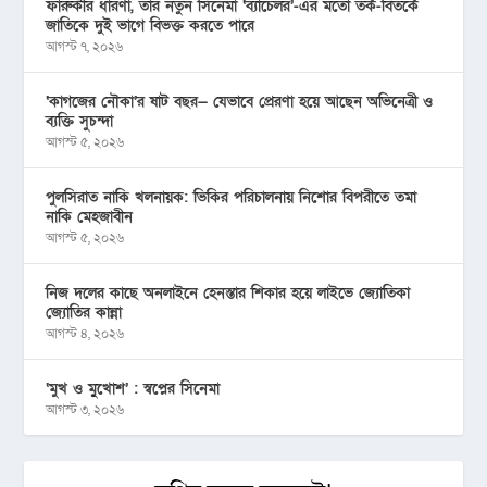
ফারুকীর ধারণা, তার নতুন সিনেমা ‘ব্যাচেলর’-এর মতো তর্ক-বিতর্কে
জাতিকে দুই ভাগে বিভক্ত করতে পারে
আগস্ট ৭, ২০২৬
‘কাগজের নৌকা’র ষাট বছর— যেভাবে প্রেরণা হয়ে আছেন অভিনেত্রী ও
ব্যক্তি সুচন্দা
আগস্ট ৫, ২০২৬
পুলসিরাত নাকি খলনায়ক: ভিকির পরিচালনায় নিশোর বিপরীতে তমা
নাকি মেহজাবীন
আগস্ট ৫, ২০২৬
নিজ দলের কাছে অনলাইনে হেনস্তার শিকার হয়ে লাইভে জ্যোতিকা
জ্যোতির কান্না
আগস্ট ৪, ২০২৬
‘মুখ ও মু্খোশ’ : স্বপ্নের সিনেমা
আগস্ট ৩, ২০২৬