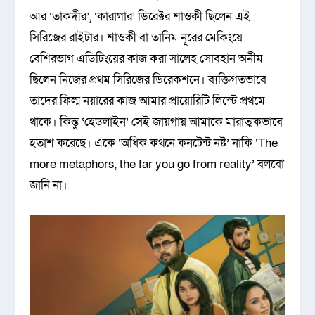
আর ‘তাকদীর’, ‘কারাগার’ ডিরেক্টর শাওকী ছিলেন এই
সিরিজের রাইটার। শাওকী বা তানিম নূরের মেকিংয়ে
বেশিরভাগ এডিটিংয়ের কাজ করা সালেহ সোবহান অনীম
ছিলেন নিজের প্রথম সিরিজের ডিরেকশনে। ব্যক্তিগতভাবে
তাদের ফিল্ম নয়ারের কাজ আমার প্রায়োরিটি লিস্টে প্রথমে
থাকে। কিন্তু ‘হেডলাইন’ সেই জায়গায় আমাকে মারাত্মকভাবে
হতাশ করেছে। একে ‘অধিক কথনে কনটেন্ট নষ্ট’ নাকি ‘The
more metaphors, the far you go from reality’ বলবো
জানি না।