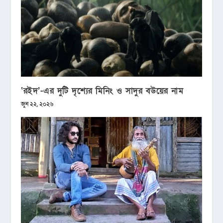
‘রইদ’-এর দুটি দৃশ্যের মিনিং ও সাদুর বউয়ের নাম
জুন ২২, ২০২৬