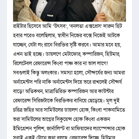
রাইটার হিসেবে আমি ‘উৎসব’, ‘বনলতা এক্সপ্রেস’ দারুন হিট
হবার পরেও বলেছিলাম, স্বাধীন নিজের বক্সে নিজেই আটকে
যাচ্ছেন, যেটা লং রানে বিরক্তির সৃষ্টি করবে। আমার মনে হয়,
এখন তাই হচ্ছে। ডায়লগে মেটাফোর, কম্পারিজন, হিউমার,
রিলেটেবল রেফারেন্স কিংবা পাঞ্চ কার না ভাল লাগে!
সবগুলাই কিন্তু অলংকার। সমস্যা হলো, সৌন্দর্যের জন্য আমরা
অর্নামেন্টস পরি নাকি অর্নামেন্টস দিয়ে ভরে রাখলেই সৌন্দর্য
বাড়ে! অতিকথন, মাত্রাতিরিক্ত কম্পারিজন আর কাউন্টার
রেফারেন্স সিরিজটাকে বিরক্তিকর বানিয়ে ছেড়েছে। মূল দুই
চরিত্র জহির আর সামিউলের ডায়লগ হোক, কিংবা পাকনামিতে
ভরা সামিউলের ভাগ্নের সিকুয়েন্স হোক কিংবা একজন
ইমিগ্রেশন পুলিশ, জার্নালিস্ট বা মাফিয়াদের ল্যাস্পেন্সার হোক
সবাই একই টোনে কথা বলছে, রেফারেন্স দিচ্ছে, হিউমার