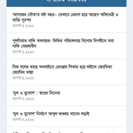
‘কাগজের নৌকা’র ষাট বছর— যেভাবে প্রেরণা হয়ে আছেন অভিনেত্রী ও
ব্যক্তি সুচন্দা
আগস্ট ৫, ২০২৬
পুলসিরাত নাকি খলনায়ক: ভিকির পরিচালনায় নিশোর বিপরীতে তমা
নাকি মেহজাবীন
আগস্ট ৫, ২০২৬
নিজ দলের কাছে অনলাইনে হেনস্তার শিকার হয়ে লাইভে জ্যোতিকা
জ্যোতির কান্না
আগস্ট ৪, ২০২৬
‘মুখ ও মু্খোশ’ : স্বপ্নের সিনেমা
আগস্ট ৩, ২০২৬
‘মুখ ও মুখোশ’ নির্মাণে আব্দুল জব্বার খানের লড়াই
আগস্ট ৩, ২০২৬