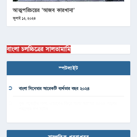
আত্মপরিচয়ের ‘আজব কারখানা’
জুলাই ১২, ২০২৪
বাংলা চলচ্চিত্রের সালতামামি
স্পটলাইট
বাংলা সিনেমার আরেকটি ব্যর্থতার বছর ২০২৪
বুক পকেটের গল্প, এভাবেও ফিরে আসা যায়’সহ ২০২৪ সালের
পছন্দের দশ নাটক
সাম্প্রতিক খবরাখবর