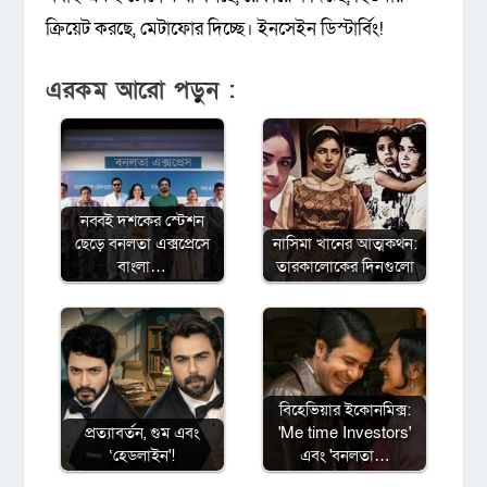
ক্রিয়েট করছে, মেটাফোর দিচ্ছে। ইনসেইন ডিস্টার্বিং!
এরকম আরো পড়ুন :
নব্বই দশকের স্টেশন
ছেড়ে বনলতা এক্সপ্রেসে
নাসিমা খানের আত্মকথন:
বাংলা…
তারকালোকের দিনগুলো
বিহেভিয়ার ইকোনমিক্স:
প্রত্যাবর্তন, গুম এবং
'Me time Investors'
‘হেডলাইন'!
এবং 'বনলতা…