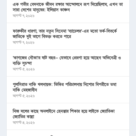
এক গভীর বেদনাকে জীবন রক্ষার আন্দোলনে রূপ দিয়েছিলাম, এখন তা
সারা দেশের মানুষের: ইলিয়াস কাঞ্চন
আগস্ট ৭, ২০২৬
ফারুকীর ধারণা, তার নতুন সিনেমা ‘ব্যাচেলর’-এর মতো তর্ক-বিতর্কে
জাতিকে দুই ভাগে বিভক্ত করতে পারে
আগস্ট ৭, ২০২৬
‘কাগজের নৌকা’র ষাট বছর— যেভাবে প্রেরণা হয়ে আছেন অভিনেত্রী ও
ব্যক্তি সুচন্দা
আগস্ট ৫, ২০২৬
পুলসিরাত নাকি খলনায়ক: ভিকির পরিচালনায় নিশোর বিপরীতে তমা
নাকি মেহজাবীন
আগস্ট ৫, ২০২৬
নিজ দলের কাছে অনলাইনে হেনস্তার শিকার হয়ে লাইভে জ্যোতিকা
জ্যোতির কান্না
আগস্ট ৪, ২০২৬