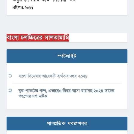
এপ্রিল ৪, ২০২৬
বাংলা চলচ্চিত্রের সালতামামি
স্পটলাইট
বাংলা সিনেমার আরেকটি ব্যর্থতার বছর ২০২৪
বুক পকেটের গল্প, এভাবেও ফিরে আসা যায়’সহ ২০২৪ সালের
পছন্দের দশ নাটক
সাম্প্রতিক খবরাখবর