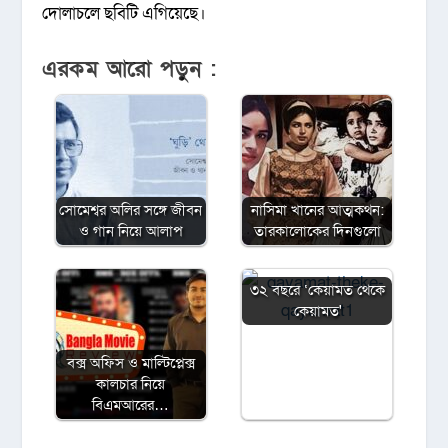
দোলাচলে ছবিটি এগিয়েছে।
এরকম আরো পড়ুন :
সোমেশ্বর অলির সঙ্গে জীবন
নাসিমা খানের আত্মকথন:
ও গান নিয়ে আলাপ
তারকালোকের দিনগুলো
৩২ বছরে ‘কেয়ামত থেকে
কেয়ামত'
বক্স অফিস ও মাল্টিপ্লেক্স
কালচার নিয়ে
বিএমআরের…