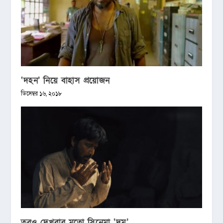
‘দহন’ নিয়ে বাহাস প্রয়োজন
ডিসেম্বর ১৬, ২০১৮
তবুও দেখবার মতো সিনেমা ‘দম’