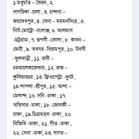
১.মধুমতি – ভৈরব , ২.
সাগরিকা -চালা , ৩. চান্দনা –
জয়দেবপুর , ৪. সেনা – ময়মনসিংহ , ৫.
নিউ মোট্রো -নাঃগঞ্জ, ৬. আলমাস
-চট্রগ্রাম , ৭. রূপসী -ভোলা , ৮. কানন –
ফেনী , ৯. অবসর -বিরামপুর , ১০. উবসী
-ফুলবাড়ী , ১১. রানী –
চরআলেকজেন্ডার , ১২. রাজ –
কুলিয়ারচর , ১৩. ফ্লিওপেট্রা -ধুনট ,
১৪.শাপলা -শ্রীপুর , ১৫. আশা –
মেলান্দ, ১৬. সনি -ঢাকা , ১৭.
অভিসার -ঢাকা , ১৮. জোনকী –
ঢাকা , ১৯.চিত্রামহল -ঢাকা , ২০.
বিজিবি -ঢাকা , ২১. গীত -ঢাকা ,
২২. সেনা -ঢাকা, ২৩. সাগর –