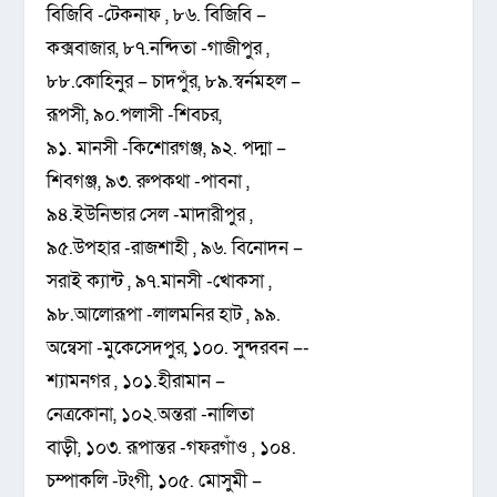
বিজিবি -টেকনাফ , ৮৬. বিজিবি –
কক্সবাজার, ৮৭.নন্দিতা -গাজীপুর ,
৮৮.কোহিনুর – চাদপুঁর, ৮৯.স্বর্নমহল –
রূপসী, ৯০.পলাসী -শিবচর,
৯১. মানসী -কিশোরগঞ্জ, ৯২. পদ্মা –
শিবগঞ্জ, ৯৩. রুপকথা -পাবনা ,
৯৪.ইউনিভার সেল -মাদারীপুর ,
৯৫.উপহার -রাজশাহী , ৯৬. বিনোদন –
সরাই ক্যান্ট , ৯৭.মানসী -খোকসা ,
৯৮.আলোরূপা -লালমনির হাট , ৯৯.
অন্বেসা -মুকেসেদপুর, ১০০. সুন্দরবন –-
শ্যামনগর , ১০১.হীরামান –
নেত্রকোনা, ১০২.অন্তরা -নালিতা
বাড়ী, ১০৩. রূপান্তর -গফরগাঁও , ১০৪.
চম্পাকলি -টংগী, ১০৫. মোসুমী –