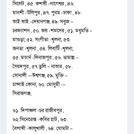
সিলেট , ৪৫. রুশভী -নাগেশ্বর , ৪৬.
মানশী -উলিপুর , ৪৭. পুনম -ঢাকা , ৪৮.
ভাই ভাই -দেয়ানগঞ্জ, ৪৯. সবুজ –
চরফ্যাশন , ৫০. জয় -শমসের , ৫১. মধুমতি –
মাগুড়া, ৫২. সংগীতা -খুলনা, ৫৩.
জনতা -খুলনা , ৫৪. লিবার্টি -খুলনা,
৫৫. মডার্ন -দিনাজপুর , ৫৬. তামান্ন –
সৈয়দপুর , ৫৭.তুলি – নাভার , ৫৮.
সোনালী –-ঈশ্বগঞ্জ, ৫৯. মুক্তি –
চান্দাই কোনা, ৬০. মোসুমী -–
সিরাজগঞ্জ,
৬১. দিপাঞ্চল -চর রাজীবপুর ,
৬২.সিনেরেক্স -কবির হাট , ৬৩ .
বৈশাখী -কালুখালী , ৬৪. ঘোমটা –