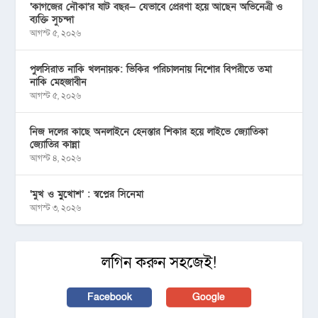
‘কাগজের নৌকা’র ষাট বছর— যেভাবে প্রেরণা হয়ে আছেন অভিনেত্রী ও
ব্যক্তি সুচন্দা
আগস্ট ৫, ২০২৬
পুলসিরাত নাকি খলনায়ক: ভিকির পরিচালনায় নিশোর বিপরীতে তমা
নাকি মেহজাবীন
আগস্ট ৫, ২০২৬
নিজ দলের কাছে অনলাইনে হেনস্তার শিকার হয়ে লাইভে জ্যোতিকা
জ্যোতির কান্না
আগস্ট ৪, ২০২৬
‘মুখ ও মু্খোশ’ : স্বপ্নের সিনেমা
আগস্ট ৩, ২০২৬
লগিন করুন সহজেই!
Facebook
Google