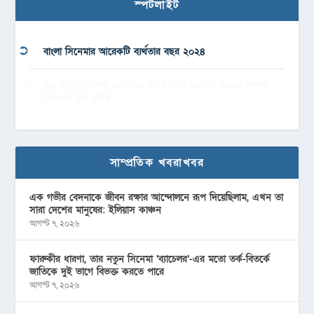
স্পটলাইট
বাংলা সিনেমার আরেকটি ব্যর্থতার বছর ২০২৪
বুক পকেটের গল্প, এভাবেও ফিরে আসা যায়’সহ ২০২৪ সালের
পছন্দের দশ নাটক
সাম্প্রতিক খবরাখবর
এক গভীর বেদনাকে জীবন রক্ষার আন্দোলনে রূপ দিয়েছিলাম, এখন তা
সারা দেশের মানুষের: ইলিয়াস কাঞ্চন
আগস্ট ৭, ২০২৬
ফারুকীর ধারণা, তার নতুন সিনেমা ‘ব্যাচেলর’-এর মতো তর্ক-বিতর্কে
জাতিকে দুই ভাগে বিভক্ত করতে পারে
আগস্ট ৭, ২০২৬