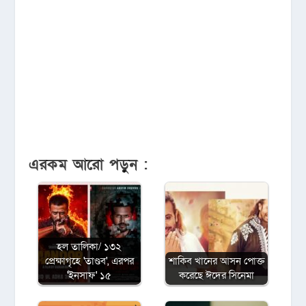
এরকম আরো পড়ুন :
হল তালিকা/ ১৩২
প্রেক্ষাগৃহে 'তাণ্ডব', এরপর
শাকিব খানের আসন পোক্ত
'ইনসাফ' ১৫
করেছে ঈদের সিনেমা