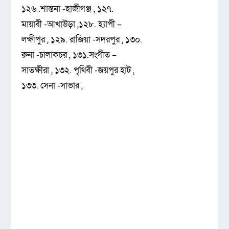
১২৬ .শান্তনা -হাজীগঞ্জ , ১২৭.
মায়াবী -আখাউড়া ,১২৮. হ্যাপী –
লক্ষীপুর , ১২৯. রাজিয়া -সদরপুর , ১৩০.
রুনা -চালাকচর , ১৩১.সংগীত –
সাতক্ষীরা , ১৩২. পৃথিবী -জয়পুর হাট ,
১৩৩. সেনা -সাভার ,