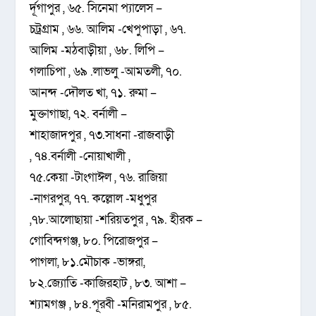
র্দূগাপুর , ৬৫. সিনেমা প্যালেস –
চট্রগ্রাম , ৬৬. আলিম -খেপুপাড়া , ৬৭.
আলিম -মঠবাড়ীয়া , ৬৮. লিপি –
গলাচিপা , ৬৯ .লাভলু -আমতলী, ৭০.
আনন্দ -দৌলত খা, ৭১. রুমা –
মুক্তাগাছা, ৭২. বর্নালী –
শাহাজাদপুর , ৭৩.সাধনা -রাজবাড়ী
, ৭৪.বর্নালী -নোয়াখালী ,
৭৫.কেয়া -টাংগাঈল , ৭৬. রাজিয়া
-নাগরপুর, ৭৭. কল্লোল -মধুপুর
,৭৮.আলোছায়া -শরিয়তপুর , ৭৯. হীরক –
গোবিন্দগঞ্জ, ৮০. পিরোজপুর –
পাগলা, ৮১.মৌচাক -ভাঙ্গরা,
৮২.জ্যোতি -কাজিরহাট , ৮৩. আশা –
শ্যামগঞ্জ , ৮৪.পূরবী -মনিরামপুর , ৮৫.