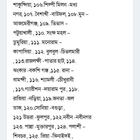
শাকুন্দিয়া, ১০৬.শিল্পী মিলন -মধ্য
নগর, ১০৭. বৈশাখী -বাউফল, ১০৮.মুন –
আজমেরীগঞ্জ, ১০৯. তিতাস –
পটুয়াখালী , ১১০. সংক্ষ মহল –
ডুমুরিয়া , ১১১. মনোরাম –
কাপাসিয়া . ১১২. বুলবুল -চিতলমারী
, ১১৩.রাজলক্ষী -পাতার হাট, ১১৪.
ঝংকার -বকশি গঞ্জ ,১১৫. রানা –
বামন্দী , ১১৬. শ্যামলী -চেীধুরানী
, ১১৭.গ্যারীশন -দয়ারাম পুর , ১১৮.
রাজিয়া -নড়িয়া, ১১৯.জনতা -জল
ডাক, ১২০.সোনিয়া -বগুড়া ,
১২১ উত্তরা -ফুলপুর , ১২২.নবীন -নবীনগর
১২৩. পান্না -মুক্তারপুর , ১২৪. পলাশী –
শিবচর , ১২৫. প্রিয়া -ঝিনাইদই ,