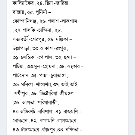
কালিয়াকৈর , ২৪. রিয়া -জারিয়া
বাজার , ২৫. পুনির্মা –
কোম্পানিগঞ্জ , ২৬. পলাশ -লাকশাম
, ২৭. পালকি -চান্দিনা , ২৮.
সত্যবর্তী -শেরপুর , ২৯. মল্লিকা –
উল্লাপাড়া , ৩০.আকাশ -রংপুর ,
৩১. চলন্তিকা -গোপাল , ৩২. ছন্দা –
পটিয়া , ৩৩.মুন -হোমনা , ৩৪. ঝংকার –
পাচঁদোন. ৩৫. পান্না -চুয়াডাঙ্গা ,
৩৬. মনিকা -শায়েশÍা, ৩৭. ভাই ভাই
-সখীপুর , ৩৮. ভিক্টোরিয়া -শ্রীমঙ্গল
,৩৯. আলতা -শরিষাবাড়ী ,
৪০.অভিরুচি -বরিশাল , ৪১. রাজমনি –
বোরহান , ৪২ . লালমনি -লালমোহন ,
৪৩. চাঁদমোহন -কাঁচপুর ,৪৪. নন্দিতা –