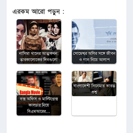
এরকম আরো পড়ুন :
নাসিমা খানের আত্মকথন:
সোমেশ্বর অলির সঙ্গে জীবন
তারকালোকের দিনগুলো
ও গান নিয়ে আলাপ
বাংলাদেশী সিনেমায় ভারত
প্রশ্ন
বক্স অফিস ও মাল্টিপ্লেক্স
কালচার নিয়ে
বিএমআরের…