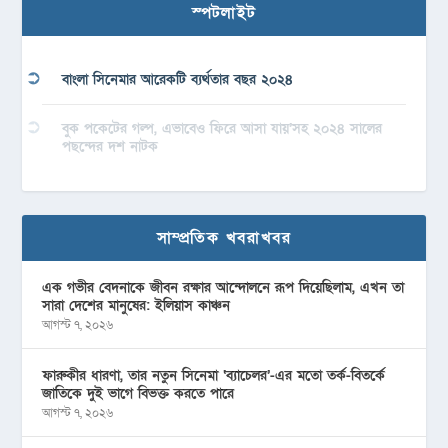
স্পটলাইট
বাংলা সিনেমার আরেকটি ব্যর্থতার বছর ২০২৪
বুক পকেটের গল্প, এভাবেও ফিরে আসা যায়’সহ ২০২৪ সালের
পছন্দের দশ নাটক
সাম্প্রতিক খবরাখবর
এক গভীর বেদনাকে জীবন রক্ষার আন্দোলনে রূপ দিয়েছিলাম, এখন তা
সারা দেশের মানুষের: ইলিয়াস কাঞ্চন
আগস্ট ৭, ২০২৬
ফারুকীর ধারণা, তার নতুন সিনেমা ‘ব্যাচেলর’-এর মতো তর্ক-বিতর্কে
জাতিকে দুই ভাগে বিভক্ত করতে পারে
আগস্ট ৭, ২০২৬