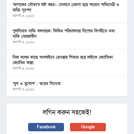
‘কাগজের নৌকা’র ষাট বছর— যেভাবে প্রেরণা হয়ে আছেন অভিনেত্রী ও
ব্যক্তি সুচন্দা
আগস্ট ৫, ২০২৬
পুলসিরাত নাকি খলনায়ক: ভিকির পরিচালনায় নিশোর বিপরীতে তমা
নাকি মেহজাবীন
আগস্ট ৫, ২০২৬
নিজ দলের কাছে অনলাইনে হেনস্তার শিকার হয়ে লাইভে জ্যোতিকা
জ্যোতির কান্না
আগস্ট ৪, ২০২৬
‘মুখ ও মু্খোশ’ : স্বপ্নের সিনেমা
আগস্ট ৩, ২০২৬
লগিন করুন সহজেই!
Facebook
Google