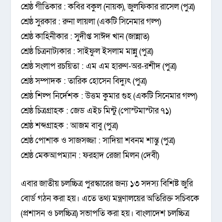
শ্রেষ্ঠ গীতিকার : কবির বকুল (নায়ক), জুলফিকার রাসেল (পুত্র)
শ্রেষ্ঠ সুরকার : রুনা লায়লা (একটি সিনেমার গল্প)
শ্রেষ্ঠ কাহিনীকার : সুদীপ্ত সাঈদ খান (জান্নাত)
শ্রেষ্ঠ চিত্রনাট্যকার : সাইফুল ইসলাম মান্নু (পুত্র)
শ্রেষ্ঠ সংলাপ রচয়িতা : এম এম হারুণ-অর-রশীদ (পুত্র)
শ্রেষ্ঠ সম্পাদক : তারিক হোসেন বিদ্যুৎ (পুত্র)
শ্রেষ্ঠ শিল্প নির্দেশক : উত্তম কুমার গুহ (একটি সিনেমার গল্প)
শ্রেষ্ঠ চিত্রগ্রাহক : জেড এইচ মিন্টু (পোস্টমাস্টার ৭১)
শ্রেষ্ঠ শব্দগ্রাহক : আজম বাবু (পুত্র)
শ্রেষ্ঠ পোশাক ও সাজসজ্জা : সাদিয়া শবনম শান্তু (পুত্র)
শ্রেষ্ঠ মেকআপম্যান : ফরহাদ রেজা মিলন (দেবী)
এবার জাতীয় চলচ্চিত্র পুরস্কারের জন্য ১৩ সদস্য বিশিষ্ট জুরি
বোর্ড গঠন করা হয়। এতে তথ্য মন্ত্রণালয়ের অতিরিক্ত সচিবকে
(প্রশাসন ও চলচ্চিত্র) সভাপতি করা হয়। বাংলাদেশ চলচ্চিত্র