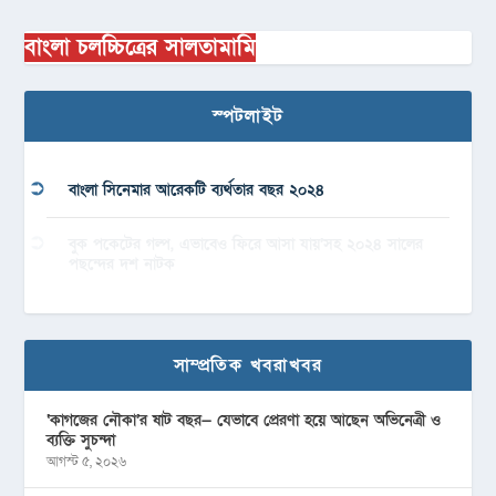
বাংলা চলচ্চিত্রের সালতামামি
স্পটলাইট
বাংলা সিনেমার আরেকটি ব্যর্থতার বছর ২০২৪
বুক পকেটের গল্প, এভাবেও ফিরে আসা যায়’সহ ২০২৪ সালের
পছন্দের দশ নাটক
সাম্প্রতিক খবরাখবর
‘কাগজের নৌকা’র ষাট বছর— যেভাবে প্রেরণা হয়ে আছেন অভিনেত্রী ও
ব্যক্তি সুচন্দা
আগস্ট ৫, ২০২৬