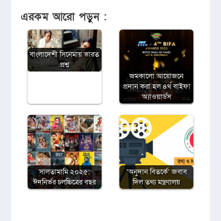
এরকম আরো পড়ুন :
বাংলাদেশী সিনেমায় ভারত
প্রশ্ন
জমকালো আয়োজনে
প্রদান করা হল ৪র্থ বাইফা
অ্যাওয়ার্ডস
সালতামামি ২০২৫:
‘অনুদান বিতর্কে’ জবাব
ঈদনির্ভর চলচ্চিত্রের বছর
দিল তথ্য মন্ত্রণালয়