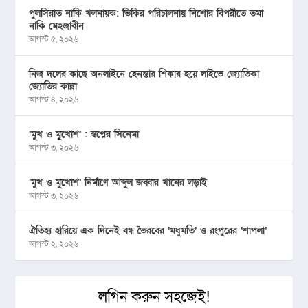
পুলসিরাত নাকি খলনায়ক: ভিকির পরিচালনায় নিশোর বিপরীতে তমা
নাকি মেহজাবীন
আগস্ট ৫, ২০২৬
নিজ দলের কাছে অনলাইনে হেনস্তার শিকার হয়ে লাইভে জ্যোতিকা
জ্যোতির কান্না
আগস্ট ৪, ২০২৬
‘মুখ ও মু্খোশ’ : স্বপ্নের সিনেমা
আগস্ট ৩, ২০২৬
‘মুখ ও মুখোশ’ নির্মাণে আব্দুল জব্বার খানের লড়াই
আগস্ট ৩, ২০২৬
ঐতিহ্য হারিয়ে এক দিনেই বন্ধ ভৈরবের ‘মধুমতি’ ও রংপুরের ‘শাপলা’
আগস্ট ২, ২০২৬
লগিন করুন সহজেই!