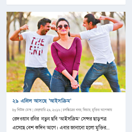
২৯ এপ্রিল আসছে ‘আইসক্রিম’
by
নিউজ ডেস্ক
|
ফেব্রুয়ারি ২৯, ২০১৬
|
চলচ্চিত্রের খবর
,
ফিচার
,
মুক্তির অপেক্ষায়
রেদওয়ান রনির নতুন ছবি ‘আইসক্রিম’ সেন্সর ছাড়পত্র
এসেছে বেশ কদিন আগে। এবার জানানো হলো মুক্তির...