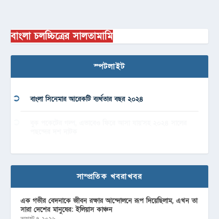
বাংলা চলচ্চিত্রের সালতামামি
স্পটলাইট
বাংলা সিনেমার আরেকটি ব্যর্থতার বছর ২০২৪
বুক পকেটের গল্প, এভাবেও ফিরে আসা যায়’সহ ২০২৪ সালের
পছন্দের দশ নাটক
সাম্প্রতিক খবরাখবর
এক গভীর বেদনাকে জীবন রক্ষার আন্দোলনে রূপ দিয়েছিলাম, এখন তা
সারা দেশের মানুষের: ইলিয়াস কাঞ্চন