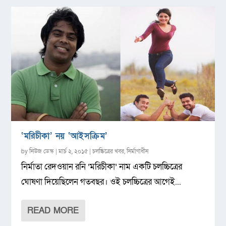
‘মরিচীকা’ নয় ‘আইসক্রিম’
by
নিউজ ডেস্ক
|
মার্চ ২, ২০১৫
|
চলচ্চিত্রের খবর
,
নির্মাণাধীন
নির্মাতা রেদওয়ান রনি ‌‘মরিচীকা’ নাম একটি চলচ্চিত্রের
ঘোষণা দিয়েছিলেন গতবছর। ওই চলচ্চিত্রের আগেই...
READ MORE