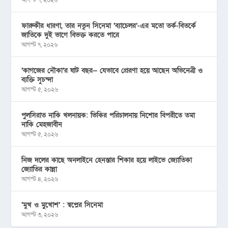
আগস্ট ৭, ২০২৬
ফারুকীর ধারণা, তার নতুন সিনেমা ‘ব্যাচেলর’-এর মতো তর্ক-বিতর্কে
জাতিকে দুই ভাগে বিভক্ত করতে পারে
আগস্ট ৭, ২০২৬
‘কাগজের নৌকা’র ষাট বছর— যেভাবে প্রেরণা হয়ে আছেন অভিনেত্রী ও
ব্যক্তি সুচন্দা
আগস্ট ৫, ২০২৬
পুলসিরাত নাকি খলনায়ক: ভিকির পরিচালনায় নিশোর বিপরীতে তমা
নাকি মেহজাবীন
আগস্ট ৫, ২০২৬
নিজ দলের কাছে অনলাইনে হেনস্তার শিকার হয়ে লাইভে জ্যোতিকা
জ্যোতির কান্না
আগস্ট ৪, ২০২৬
‘মুখ ও মু্খোশ’ : স্বপ্নের সিনেমা
আগস্ট ৩, ২০২৬