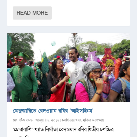
READ MORE
ফেব্রুয়ারিতে রেদওয়ান রনির ‘আইসক্রিম’
by
নিউজ ডেস্ক
|
জানুয়ারি ৪, ২০১৬
|
চলচ্চিত্রের খবর
,
মুক্তির অপেক্ষায়
‘চোরাবালি’-খ্যাত নির্মাতা রেদওয়ান রনির দ্বিতীয় চলচ্চিত্র