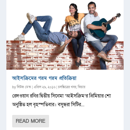
আইসক্রিমের গরম গরম প্রতিক্রিয়া
by
নিউজ ডেস্ক
|
এপ্রিল ২৯, ২০১৬
|
চলচ্চিত্রের খবর
,
ফিচার
রেদওয়ান রনির দ্বিতীয় সিনেমা ‘আইসক্রিম’র প্রিমিয়ার শো
অনুষ্ঠিত হল বৃহস্পতিবার। বসুন্ধরা সিটির...
READ MORE