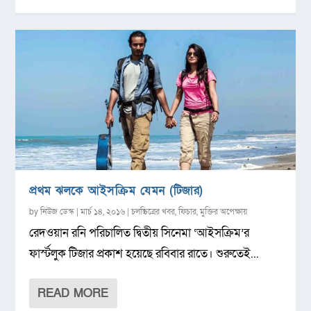
প্রথম ঝলকে আইসক্রিম যেমন (টিজার)
by
নিউজ ডেস্ক
|
মার্চ ১৪, ২০১৬
|
চলচ্চিত্রের খবর
,
ফিচার
,
মুক্তির অপেক্ষায়
রেদওয়ান রনি পরিচালিত দ্বিতীয় সিনেমা ‘আইসক্রিম’র
ফার্স্টলুক টিজার প্রকাশ হয়েছে রবিবার রাতে। শুরুতেই...
READ MORE