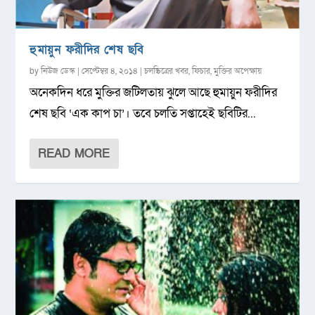
হুমায়ুন ফরীদির শেষ ছবি
by
নিউজ ডেস্ক
|
সেপ্টেম্বর ৪, ২০১৪
|
চলচ্চিত্রের খবর
,
ফিচার
,
মুক্তির অপেক্ষায়
অনেকদিন ধরে মুক্তির জটিলতায় ঝুলে আছে হুমায়ুন ফরীদির
শেষ ছবি ‘এক কাপ চা’। তবে চলতি সপ্তাহেই ছবিটির...
READ MORE