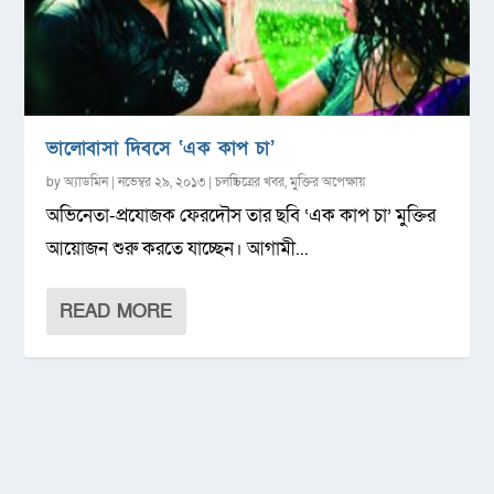
ভালোবাসা দিবসে ‘এক কাপ চা’
by
অ্যাডমিন
|
নভেম্বর ২৯, ২০১৩
|
চলচ্চিত্রের খবর
,
মুক্তির অপেক্ষায়
অভিনেতা-প্রযোজক ফেরদৌস তার ছবি ‘এক কাপ চা’ মুক্তির
আয়োজন শুরু করতে যাচ্ছেন। আগামী...
READ MORE