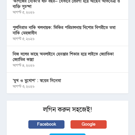
‘কাগজের নৌকা’র ষাট বছর— যেভাবে প্রেরণা হয়ে আছেন অভিনেত্রী ও
ব্যক্তি সুচন্দা
আগস্ট ৫, ২০২৬
পুলসিরাত নাকি খলনায়ক: ভিকির পরিচালনায় নিশোর বিপরীতে তমা
নাকি মেহজাবীন
আগস্ট ৫, ২০২৬
নিজ দলের কাছে অনলাইনে হেনস্তার শিকার হয়ে লাইভে জ্যোতিকা
জ্যোতির কান্না
আগস্ট ৪, ২০২৬
‘মুখ ও মু্খোশ’ : স্বপ্নের সিনেমা
আগস্ট ৩, ২০২৬
লগিন করুন সহজেই!
Facebook
Google