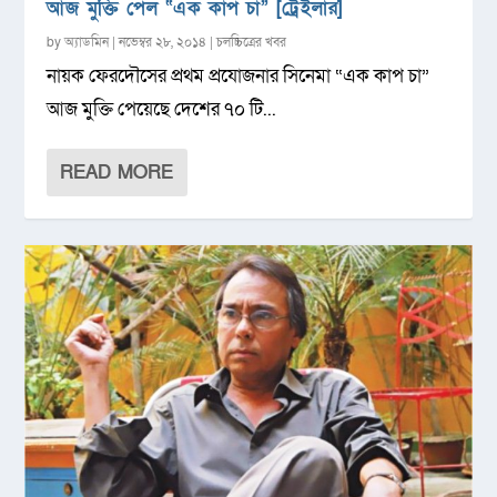
আজ মুক্তি পেল “এক কাপ চা” [ট্রেইলার]
by
অ্যাডমিন
|
নভেম্বর ২৮, ২০১৪
|
চলচ্চিত্রের খবর
নায়ক ফেরদৌসের প্রথম প্রযোজনার সিনেমা “এক কাপ চা”
আজ মুক্তি পেয়েছে দেশের ৭০ টি...
READ MORE