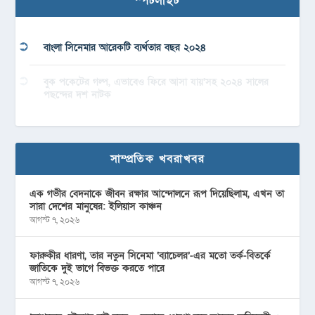
স্পটলাইট
বাংলা সিনেমার আরেকটি ব্যর্থতার বছর ২০২৪
বুক পকেটের গল্প, এভাবেও ফিরে আসা যায়’সহ ২০২৪ সালের
পছন্দের দশ নাটক
সাম্প্রতিক খবরাখবর
এক গভীর বেদনাকে জীবন রক্ষার আন্দোলনে রূপ দিয়েছিলাম, এখন তা
সারা দেশের মানুষের: ইলিয়াস কাঞ্চন
আগস্ট ৭, ২০২৬
ফারুকীর ধারণা, তার নতুন সিনেমা ‘ব্যাচেলর’-এর মতো তর্ক-বিতর্কে
জাতিকে দুই ভাগে বিভক্ত করতে পারে
আগস্ট ৭, ২০২৬