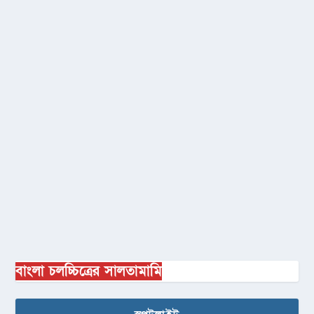
বাংলা চলচ্চিত্রের সালতামামি