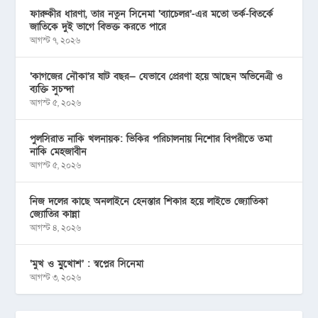
ফারুকীর ধারণা, তার নতুন সিনেমা ‘ব্যাচেলর’-এর মতো তর্ক-বিতর্কে
জাতিকে দুই ভাগে বিভক্ত করতে পারে
আগস্ট ৭, ২০২৬
‘কাগজের নৌকা’র ষাট বছর— যেভাবে প্রেরণা হয়ে আছেন অভিনেত্রী ও
ব্যক্তি সুচন্দা
আগস্ট ৫, ২০২৬
পুলসিরাত নাকি খলনায়ক: ভিকির পরিচালনায় নিশোর বিপরীতে তমা
নাকি মেহজাবীন
আগস্ট ৫, ২০২৬
নিজ দলের কাছে অনলাইনে হেনস্তার শিকার হয়ে লাইভে জ্যোতিকা
জ্যোতির কান্না
আগস্ট ৪, ২০২৬
‘মুখ ও মু্খোশ’ : স্বপ্নের সিনেমা
আগস্ট ৩, ২০২৬