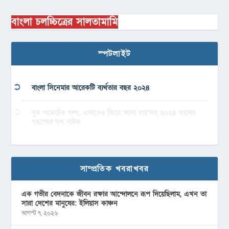
বাংলা চলচ্চিত্রের সালতামামি
স্পটলাইট
বাংলা সিনেমার আরেকটি ব্যর্থতার বছর ২০২৪
বুক পকেটের গল্প, এভাবেও ফিরে আসা যায়’সহ ২০২৪ সালের
পছন্দের দশ নাটক
সাম্প্রতিক খবরাখবর
এক গভীর বেদনাকে জীবন রক্ষার আন্দোলনে রূপ দিয়েছিলাম, এখন তা
সারা দেশের মানুষের: ইলিয়াস কাঞ্চন
আগস্ট ৭, ২০২৬