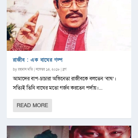
রাজীব : এক বাঘের গল্প
by
রহমান মতি
|
নভেম্বর ১৪, ২০১৮
|
ব্লগ
আমাদের বাপ-চাচারা অভিনেতা রাজীবকে বলতেন ‘বাঘ’।
সত্যিই তিনি বাঘের মতো গর্জন করতেন পর্দায়।...
READ MORE