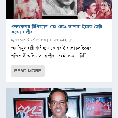
খলনায়কের টিপিক্যাল ধারা ভেঙে আলাদা ইমেজ তৈরি
করেন রাজীব
by
ফজলে এলাহী (কবি ও কাব্য)
|
এপ্রিল ৭, ২০২২
|
ব্লগ
ওয়াসিমুল বারী রাজীব; যাকে সবাই বাংলা চলচ্চিত্রের
শক্তিশালী অভিনেতা রাজীব নামেই চেনেন। যিনি...
READ MORE